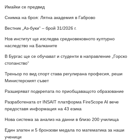
Имайки се предвид
Снимка на броя: Лятна академия в Габрово
Вестник „Аз-буки“ – брой 31/2026 г.
Нов институт ще изследва средновековното културно
наследство на Балканите
В Бургас ще се обучават и студенти в направление „Горско
стопанство“
Треньор по вид спорт става регулирана професия, реши
Министерският съвет
Разширяват подкрепата по приобщаващото образование
Разработената от INSAIT платформа FireScope AI вече
предоставя информация на 43 езика
Нова система за анализ на данни в близо 200 училища
Един златен и 5 бронзови медала по математика за наши
ученици