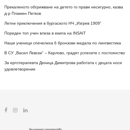
Прекаленото обгрижване на детето го прави несигурно, казва
д-р Пламен Петков
Летни приключения в бургаското НЧ „Изгрев 1909“
Пореден топ учен влиза в екипа на INSAIT
Наши ученици спечелиха 6 бронзови медала по лингвистика
В СУ „Васил Левски“ – Карлово, градят успехите с постоянство
За ерготерапевта Деница Димитрова работата с децата носи
удовлетворение