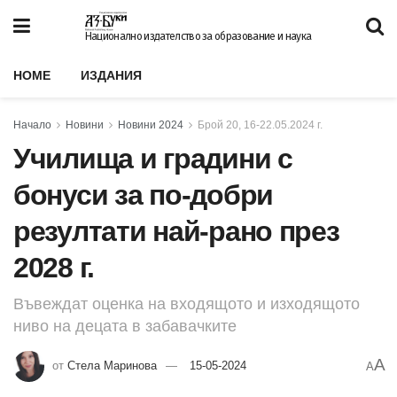
Национално издателство за образование и наука
HOME
ИЗДАНИЯ
Начало
Новини
Новини 2024
Брой 20, 16-22.05.2024 г.
Училища и градини с
бонуси за по-добри
резултати най-рано през
2028 г.
Въвеждат оценка на входящото и изходящото
ниво на децата в забавачките
A
от
Стела Маринова
15-05-2024
A