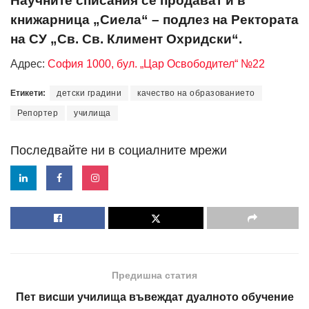
Научните списания се продават и в
книжарница „Сиела“ – подлез на Ректората
на СУ „Св. Св. Климент Охридски“.
Адрес:
София 1000, бул. „Цар Освободител“ №22
Етикети:
детски градини
качество на образованието
Репортер
училища
Последвайте ни в социалните мрежи
Предишна статия
Пет висши училища въвеждат дуалното обучение