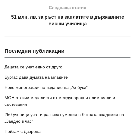
Следваща статия
51 млн. лв. за ръст на заплатите в държавните
висши училища
Последни публикации
Децата се учат едно от друго
Бургас дава думата на младите
Ново монографично издание на „Аз-буки“
МОН отличи медалисти от международни олимпиади и
състезания
250 ученици учат и развиват умения в Лятната академия на
„Заедно в час“
Пейзаж с Двореца