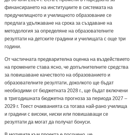
финансирането на институциите в системата на
предучилищното и училищното образование се
предлага удължаване на срока за създаване на
методология за определяне на образователните
резултати на детските градини и училищата с още три
години.
От частичната предварителна оценка на въздействието
на промените става ясно, че допълнителните средства
за повишаване качеството на образованието и
образователните резултати, доколкото ще бъдат
необходими от бюджетната 2028 г., ще бъдат включени
в тригодишната бюджетна прогноза за периода 2027 –
2029 г. Тоест очакванията са тогава най-рано училища
и градини с високи, ниски или повишаващи се
резултати да могат да получат бонуси.
В мотивите към проекта е посочено, че