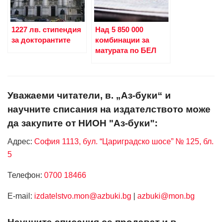
1227 лв. стипендия
Над 5 850 000
за докторантите
комбинации за
матурата по БЕЛ
Уважаеми читатели, в. „Аз-буки“ и
научните списания на издателството може
да закупите от НИОН "Аз-буки":
Адрес:
София 1113, бул. “Цариградско шосе” № 125, бл.
5
Телефон:
0700 18466
Е-mail:
izdatelstvo.mon@azbuki.bg
|
azbuki@mon.bg