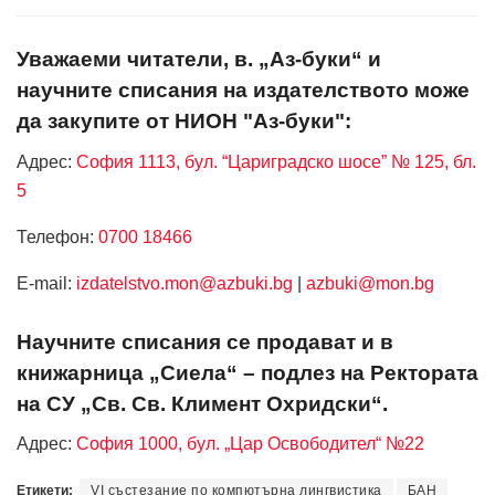
Уважаеми читатели, в. „Аз-буки“ и
научните списания на издателството може
да закупите от НИОН "Аз-буки":
Адрес:
София 1113, бул. “Цариградско шосе” № 125, бл.
5
Телефон:
0700 18466
Е-mail:
izdatelstvo.mon@azbuki.bg
|
azbuki@mon.bg
Научните списания се продават и в
книжарница „Сиела“ – подлез на Ректората
на СУ „Св. Св. Климент Охридски“.
Адрес:
София 1000, бул. „Цар Освободител“ №22
Етикети:
VI състезание по компютърна лингвистика
БАН