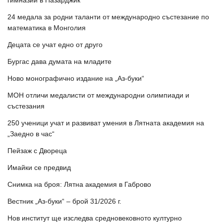
гимназии в Пазарджик
24 медала за родни таланти от международно състезание по
математика в Монголия
Децата се учат едно от друго
Бургас дава думата на младите
Ново монографично издание на „Аз-буки“
МОН отличи медалисти от международни олимпиади и
състезания
250 ученици учат и развиват умения в Лятната академия на
„Заедно в час“
Пейзаж с Двореца
Имайки се предвид
Снимка на броя: Лятна академия в Габрово
Вестник „Аз-буки“ – брой 31/2026 г.
Нов институт ще изследва средновековното културно