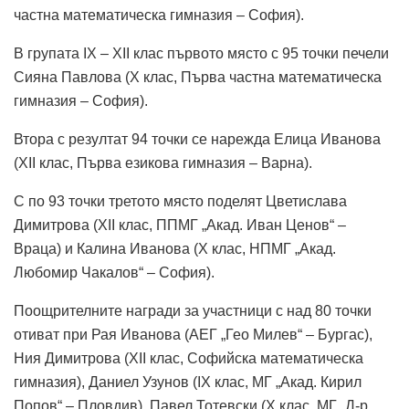
частна математическа гимназия – София).
В групата IX – XII клас първото място с 95 точки печели
Сияна Павлова (X клас, Първа частна математическа
гимназия – София).
Втора с резултат 94 точки се нарежда Елица Иванова
(XII клас, Първа езикова гимназия – Варна).
С по 93 точки третото място поделят Цветислава
Димитрова (XII клас, ППМГ „Акад. Иван Ценов“ –
Враца) и Калина Иванова (X клас, НПМГ „Акад.
Любомир Чакалов“ – София).
Поощрителните награди за участници с над 80 точки
отиват при Рая Иванова (АЕГ „Гео Милев“ – Бургас),
Ния Димитрова (XII клас, Софийска математическа
гимназия), Даниел Узунов (IX клас, МГ „Акад. Кирил
Попов“ – Пловдив), Павел Тотевски (X клас, МГ „Д-р