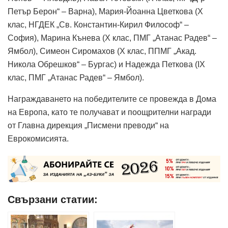
Петър Берон“ – Варна), Мария-Йоанна Цветкова (X
клас, НГДЕК „Св. Константин-Кирил Философ“ –
София), Марина Кънева (X клас, ПМГ „Атанас Радев“ –
Ямбол), Симеон Сиромахов (X клас, ППМГ „Акад.
Никола Обрешков“ – Бургас) и Надежда Петкова (IX
клас, ПМГ „Атанас Радев“ – Ямбол).
Награждаването на победителите се провежда в Дома
на Европа, като те получават и поощрителни награди
от Главна дирекция „Писмени преводи“ на
Еврокомисията.
Свързани статии: