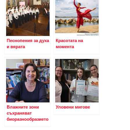
Песнопения за духа
Красотата на
и вярата
момента
Влажните зони
Уловени мигове
съхраняват
биоразнообразието