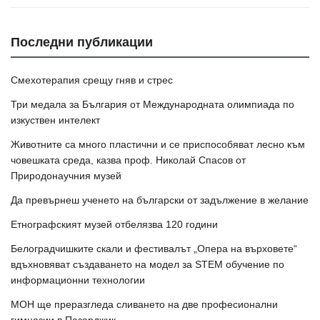
Последни публикации
Смехотерапия срещу гняв и стрес
Три медала за България от Международната олимпиада по
изкуствен интелект
Животните са много пластични и се приспособяват лесно към
човешката среда, казва проф. Николай Спасов от
Природонаучния музей
Да превърнеш ученето на български от задължение в желание
Етнографският музей отбелязва 120 години
Белоградчишките скали и фестивалът „Опера на върховете“
вдъхновяват създаването на модел за STEM обучение по
информационни технологии
МОН ще преразгледа сливането на две професионални