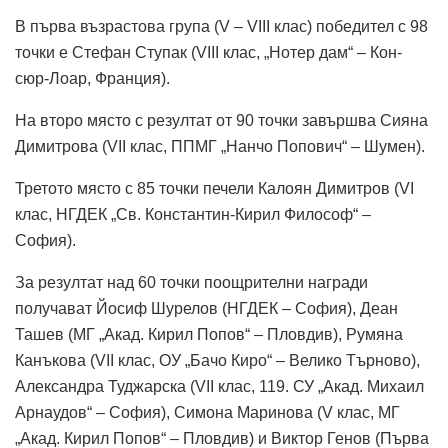
В първа възрастова група (V – VIII клас) победител с 98
точки е Стефан Ступак (VIII клас, „Нотер дам“ – Кон-
сюр-Лоар, Франция).
На второ място с резултат от 90 точки завършва Сияна
Димитрова (VII клас, ППМГ „Нанчо Попович“ – Шумен).
Третото място с 85 точки печели Калоян Димитров (VI
клас, НГДЕК „Св. Константин-Кирил Философ“ –
София).
За резултат над 60 точки поощрителни награди
получават Йосиф Шурелов (НГДЕК – София), Деан
Ташев (МГ „Акад. Кирил Попов“ – Пловдив), Румяна
Канъкова (VII клас, ОУ „Бачо Киро“ – Велико Търново),
Александра Туджарска (VII клас, 119. СУ „Акад. Михаил
Арнаудов“ – София), Симона Маринова (V клас, МГ
„Акад. Кирил Попов“ – Пловдив) и Виктор Генов (Първа