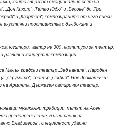
шки, които свързват емоционалния свят на
 „Дон Кихот“, „Татко Юбю“ и „Бесове“ до „Три
покриф“ и „Квартет“, композираните от него пиеси
е акустични пространства с дълбочина и
 композитори, автор на 300 партитури за театър,
 и различни концертни композиции.
са Малък градски театър „Зад канала“, Народен
ца „Сфумато“, Театър „София“, Нов драматичен
ър на Армията, Държавен сатиричен театър,
тляващи музикални традиции, пътят на Асен
ето предопределение. Възпитаник на
анчо Владигеров“, специалност ударни