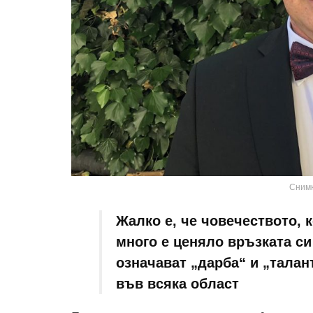
Снимк
Жалко е, че човечеството, 
много е ценяло връзката си
означават „дарба“ и „талант
във всяка област