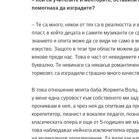
помогнаха да изградите?
– Те са много, някои от тях са в реалността и 
пласт, в който децата и самите музиканти се
знанието и опита може да се види не само в м
изкуство. Защото в тези три области можем д
векове преди нас. Това е част от невидимите
буквално. Те невинаги са някакъв романтичен 
тормозят, са изградили страшно много качеств
В това отношение моята баба Жоржета Волц, 
у мене една суровост към собственото ми зад
прониквам в нея, а чрез нея да опитвам да п
корепетитор, пианист и вокален педагог, поз
класическата опера и още от 5-годишен ме мъч
това наблюдавах нейната изключителна ерудиц
на музикалните произведения. Да видя как ед