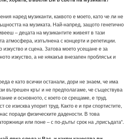
ения наред музиканти, каквото е моето, като че ли не
ъщността на музиката. Най-напред, защото генетично
живееш – децата на музикантите живеят в тази
та атмосфера, изпълнена с концерти и репетиции.
о изкуство и сцена. Затова моето усещане е за
ното изкуство, а не някакъв внезапен проблясък и
еда е като всички останали, дори не знаем, че има
ози вътрешен кръг и не предполагаме, че съществува
тание и основното, с което се срещаме, е труд.
ст се изисква упорит труд. Както е и при спортистите,
 нас поради физическите дадености. В това
торжници или поне – с по-дълъг срок на „присъдата“.
най-ярка следа у Вас, и какви качества ви