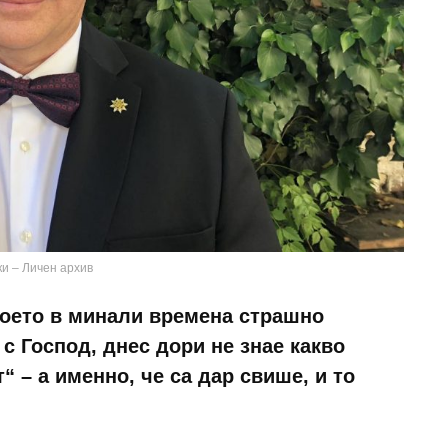
и – Личен архив
което в минали времена страшно
 с Господ, днес дори не знае какво
“ – а именно, че са дар свише, и то