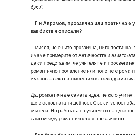
буки“.
– Г-н Аврамов, прозаична или поетична е 
как бихте я описали?
– Мисля, че е нито прозаична, нито поетична.
имаме примерите от Античността и азиатската
да си представим, че учителят е и просветите
романтично проявление или поне не е романт
именно – леко сантиментално, мелодраматич
Да, романтична е самата идея, че като учите
ще е основната ти дейност. Със сигурност об
учителя. Но работата на учителя и на вдъхно
само между романтичното и прозаичното.
– Кои бяха Вашите най-големи вдъхновител