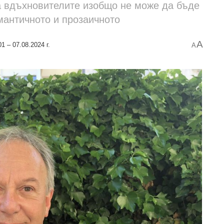
на вдъхновителите изобщо не може да бъде
мантичното и прозаичното
A
1 – 07.08.2024 г.
A