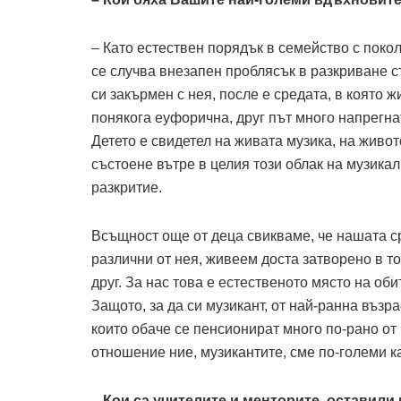
– Като естествен порядък в семейство с покол
се случва внезапен проблясък в разкриване с
си закърмен с нея, после е средата, в която 
понякога еуфорична, друг път много напрегна
Детето е свидетел на живата музика, на живот
състоене вътре в целия този облак на музикал
разкритие.
Всъщност още от деца свикваме, че нашата ср
различни от нея, живеем доста затворено в т
друг. За нас това е естественото място на оби
Защото, за да си музикант, от най-ранна възра
които обаче се пенсионират много по-рано от
отношение ние, музикантите, сме по-големи ка
– Кои са учителите и менторите, оставили 