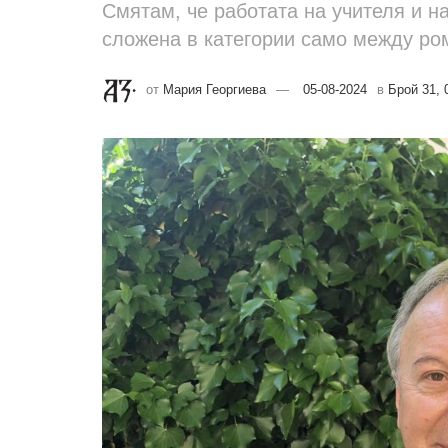
Смятам, че работата на учителя и 
сложена в категории само между ро
от
Мария Георгиева
05-08-2024
в
Брой 31, 0