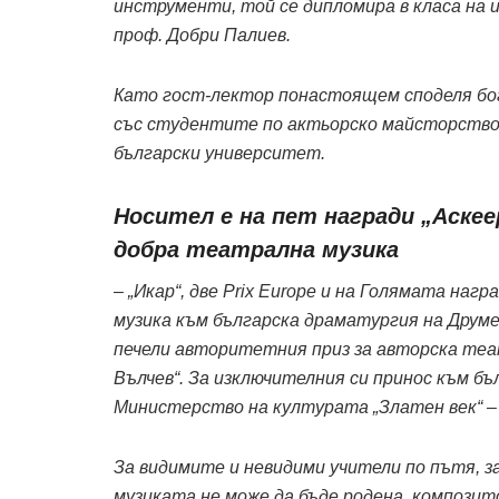
инструменти, той се дипломира в класа на 
проф. Добри Палиев.
Като гост-лектор понастоящем споделя бог
със студентите по актьорско майсторство 
български университет.
Носител е на пет награди „Аскее
добра театрална музика
– „Икар“, две Prix Europe и на Голямата нагр
музика към българска драматургия на Друм
печели авторитетния приз за авторска те
Вълчев“. За изключителния си принос към бъ
Министерство на културата „Златен век“ – 
За видимите и невидими учители по пътя, з
музиката не може да бъде родена, композит