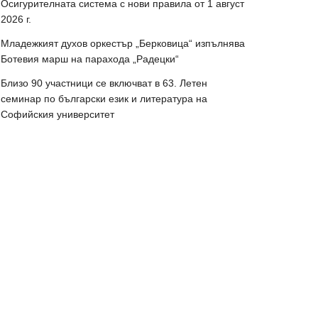
Осигурителната система с нови правила от 1 август
2026 г.
Младежкият духов оркестър „Берковица“ изпълнява
Ботевия марш на парахода „Радецки“
Близо 90 участници се включват в 63. Летен
семинар по български език и литература на
Софийския университет