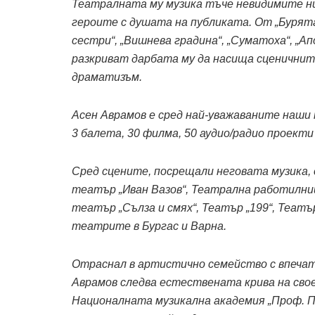
Театралната му музика тъче невидимите ни
героите с душата на публиката. От „Бурята“,
сестри“, „Вишнева градина“, „Суматоха“, „А
разкриват дарбата му да насища сценичнит
драматизъм.
Асен Аврамов е сред най-уважаваните наши
3 балета, 30 филма, 50 аудио/радио проекти
Сред сцените, посрещали неговата музика, 
театър „Иван Вазов“, Театрална работилни
театър „Сълза и смях“, Театър „199“, Теат
театрите в Бургас и Варна.
Отраснал в артистично семейство с впеча
Аврамов следва естествената крива на сво
Националната музикална академия „Проф. П