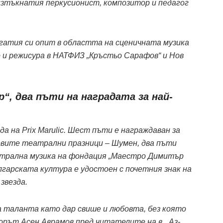
изтъкнатия перкусионист, композитор и педагог
атия си опит в областта на сценичната музика
и режисура в НАТФИЗ „Кръстьо Сарафов“ и Нов
р“, два пъти на наградата за най-
ада на Prix Marulic. Шест пъти е награждаван за
евите театрални празници – Шумен, два пъти
атрална музика на фондация „Маестро Димитър
лгарската култура е удостоен с почетния знак на
звезда.
а таланта като дар свише и любовта, без която
орът Асен Аврамов пред читателите на в. „Аз-