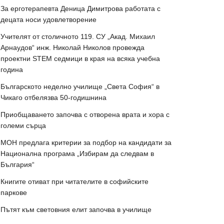
За ерготерапевта Деница Димитрова работата с
децата носи удовлетворение
Учителят от столичното 119. СУ „Акад. Михаил
Арнаудов“ инж. Николай Николов провежда
проектни STEM седмици в края на всяка учебна
година
Българското неделно училище „Света София“ в
Чикаго отбелязва 50-годишнина
Приобщаването започва с отворена врата и хора с
големи сърца
МОН предлага критерии за подбор на кандидати за
Национална програма „Избирам да следвам в
България“
Книгите отиват при читателите в софийските
паркове
Пътят към световния елит започва в училище