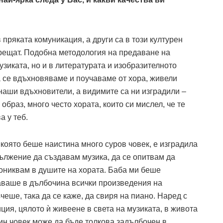
в пряката комуникация, а други са в този културен
 срещат. Подобна методология на предаване на
узиката, но и в литературата и изобразителното
а се вдъхновяваме и поучаваме от хора, живели
 наши вдъхновители, а видимите са ни изградили –
образ, много често хората, които си мислел, че те
а у теб.
която беше наистина много суров човек, е изградила
ължение да създавам музика, да се опитвам да
рониквам в душите на хората. Баба ми беше
наваше в дълбочина всички произведения на
еше, така да се каже, да свиря на пиано. Наред с
ия, цялото ѝ живеене в света на музиката, в живота
ин човек може да бъде толкова задълбочен в