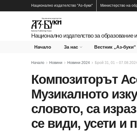
Национално издателство
"Аз-буки"
Министерство на об
Национално издателство за образование и
Начало
За нас
Вестник „Аз-буки“
Начало
Новини
Новини 2024
Брой 31, 01 – 07.08.2024
Композиторът Ас
Музикалното изку
словото, са изра
се види, усети и