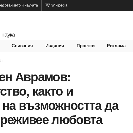
разованието и науката
Wikipedia
 наука
Списания
Издания
Проекти
Реклама
 г.
ен Аврамов:
ство, както и
з на възможността да
 преживее любовта