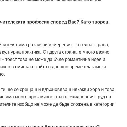
учителската професия според Вас? Като творец,
 Учителят има различни измерения – от една страна,
 културна практика. От друга страна, е много важно
л – тоест това не може да бъде романтична идея и
ично в смисъла, който в днешно време влагаме, а
но.
л, ти ще се срещаш и вдъхновяваш някакви хора и това
аче има много прозаичност във всекидневния труд на
вителите изобщо не може да бъде сложена в категории
и, хората, въвели Ви в света на музиката?