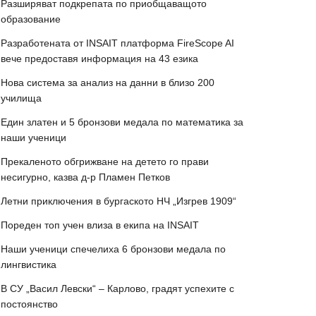
Разширяват подкрепата по приобщаващото
образование
Разработената от INSAIT платформа FireScope AI
вече предоставя информация на 43 езика
Нова система за анализ на данни в близо 200
училища
Един златен и 5 бронзови медала по математика за
наши ученици
Прекаленото обгрижване на детето го прави
несигурно, казва д-р Пламен Петков
Летни приключения в бургаското НЧ „Изгрев 1909“
Пореден топ учен влиза в екипа на INSAIT
Наши ученици спечелиха 6 бронзови медала по
лингвистика
В СУ „Васил Левски“ – Карлово, градят успехите с
постоянство