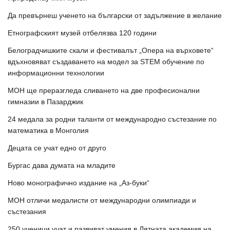
Да превърнеш ученето на български от задължение в желание
Етнографският музей отбелязва 120 години
Белоградчишките скали и фестивалът „Опера на върховете“
вдъхновяват създаването на модел за STEM обучение по
информационни технологии
МОН ще преразгледа сливането на две професионални
гимназии в Пазарджик
24 медала за родни таланти от международно състезание по
математика в Монголия
Децата се учат едно от друго
Бургас дава думата на младите
Ново монографично издание на „Аз-буки“
МОН отличи медалисти от международни олимпиади и
състезания
250 ученици учат и развиват умения в Лятната академия на