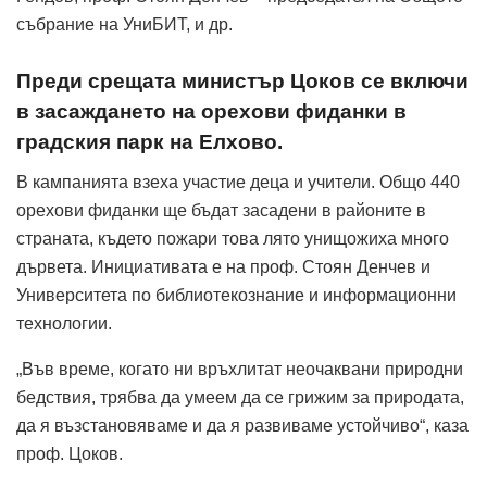
събрание на УниБИТ, и др.
Преди срещата министър Цоков се включи
в засаждането на орехови фиданки в
градския парк на Елхово.
В кампанията взеха участие деца и учители. Общо 440
орехови фиданки ще бъдат засадени в районите в
страната, където пожари това лято унищожиха много
дървета. Инициативата е на проф. Стоян Денчев и
Университета по библиотекознание и информационни
технологии.
„Във време, когато ни връхлитат неочаквани природни
бедствия, трябва да умеем да се грижим за природата,
да я възстановяваме и да я развиваме устойчиво“, каза
проф. Цоков.