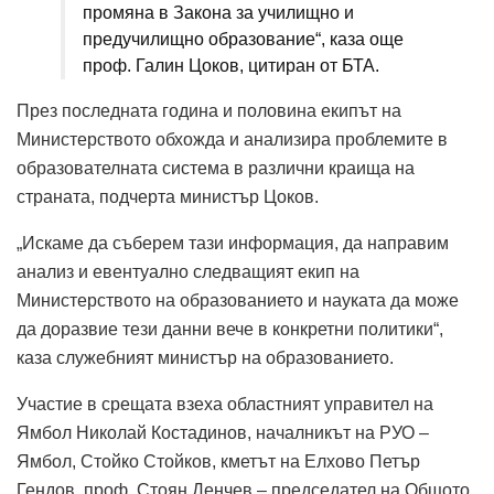
промяна в Закона за училищно и
предучилищно образование“, каза още
проф. Галин Цоков, цитиран от БТА.
През последната година и половина екипът на
Министерството обхожда и анализира проблемите в
образователната система в различни краища на
страната, подчерта министър Цоков.
„Искаме да съберем тази информация, да направим
анализ и евентуално следващият екип на
Министерството на образованието и науката да може
да доразвие тези данни вече в конкретни политики“,
каза служебният министър на образованието.
Участие в срещата взеха областният управител на
Ямбол Николай Костадинов, началникът на РУО –
Ямбол, Стойко Стойков, кметът на Елхово Петър
Гендов, проф. Стоян Денчев – председател на Общото