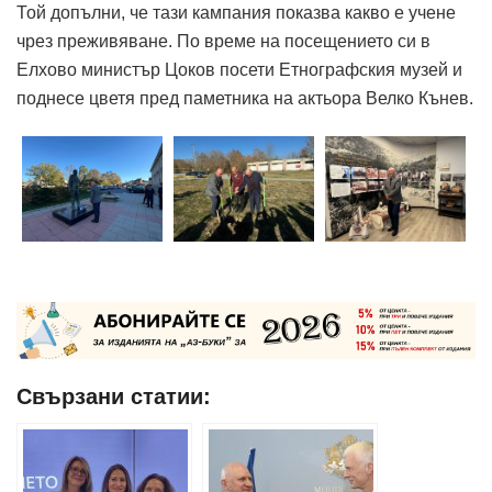
Той допълни, че тази кампания показва какво е учене
чрез преживяване. По време на посещението си в
Елхово министър Цоков посети Етнографския музей и
поднесе цветя пред паметника на актьора Велко Кънев.
Свързани статии: