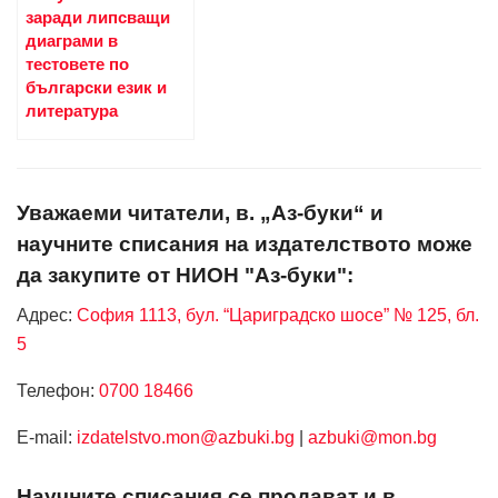
заради липсващи
диаграми в
тестовете по
български език и
литература
Уважаеми читатели, в. „Аз-буки“ и
научните списания на издателството може
да закупите от НИОН "Аз-буки":
Адрес:
София 1113, бул. “Цариградско шосе” № 125, бл.
5
Телефон:
0700 18466
Е-mail:
izdatelstvo.mon@azbuki.bg
|
azbuki@mon.bg
Научните списания се продават и в