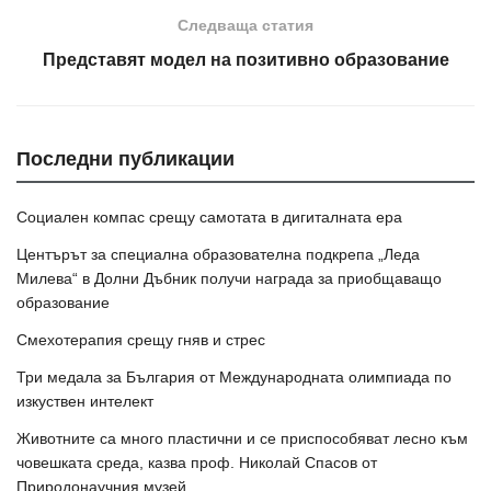
Следваща статия
Представят модел на позитивно образование
Последни публикации
Социален компас срещу самотата в дигиталната ера
Центърът за специална образователна подкрепа „Леда
Милева“ в Долни Дъбник получи награда за приобщаващо
образование
Смехотерапия срещу гняв и стрес
Три медала за България от Международната олимпиада по
изкуствен интелект
Животните са много пластични и се приспособяват лесно към
човешката среда, казва проф. Николай Спасов от
Природонаучния музей