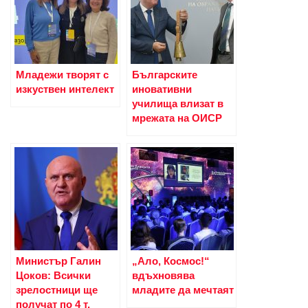
Младежи творят с
Българските
изкуствен интелект
иновативни
училища влизат в
мрежата на ОИСР
Министър Галин
„Ало, Космос!“
Цоков: Всички
вдъхновява
зрелостници ще
младите да мечтаят
получат по 4 т.