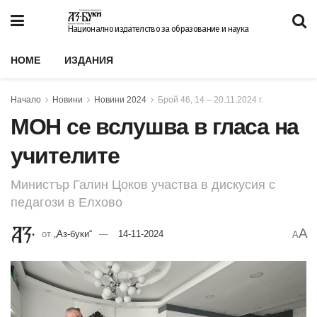
Национално издателство за образование и наука
HOME
ИЗДАНИЯ
Начало
Новини
Новини 2024
Брой 46, 14 – 20.11.2024 г.
МОН се вслушва в гласа на
учителите
Министър Галин Цоков участва в дискусия с
педагози в Елхово
A
от
„Аз-буки“
14-11-2024
A