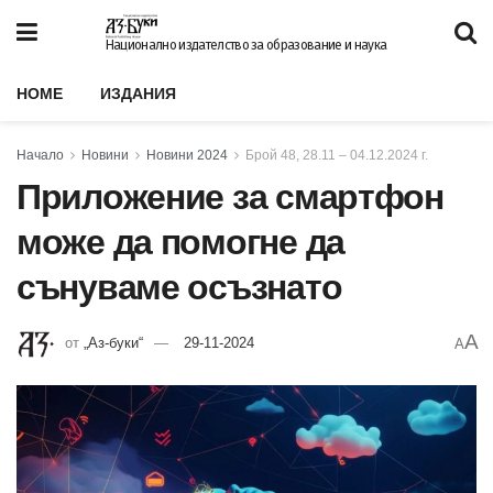
Национално издателство за образование и наука
HOME
ИЗДАНИЯ
Начало
Новини
Новини 2024
Брой 48, 28.11 – 04.12.2024 г.
Приложение за смартфон
може да помогне да
сънуваме осъзнато
A
от
„Аз-буки“
29-11-2024
A