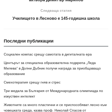
Следваща статия
Училището в Лесново е 145-годишна школа
Последни публикации
Социален компас срещу самотата в дигиталната ера
Центърът за специална образователна подкрепа „Леда
Милева“ в Долни Дъбник получи награда за приобщаващо
образование
Смехотерапия срещу гняв и стрес
Три медала за България от Международната олимпиада по
изкуствен интелект
Животните са много пластични и се приспособяват лесно към
човешката среда, казва проф. Николай Спасов от