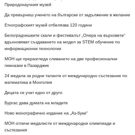
Природонаучния музей
Да превърнеш ученето на български от задължение в желание
Етнографският музей отбелязва 120 години
Белоградчишките скали и фестивалът „Опера на върховете“
вдъхновяват създаването на модел за STEM обучение по
информационни технологии
МОН ще преразгледа сливането на две професионални
гимназии в Пазарджик
24 медала за родни таланти от международно състезание по
математика в Монголия
Децата се учат едно от друго
Бургас дава думата на младите
Ново монографично издание на „Аз-буки“
МОН отличи медалисти от международни олимпиади и
състезания