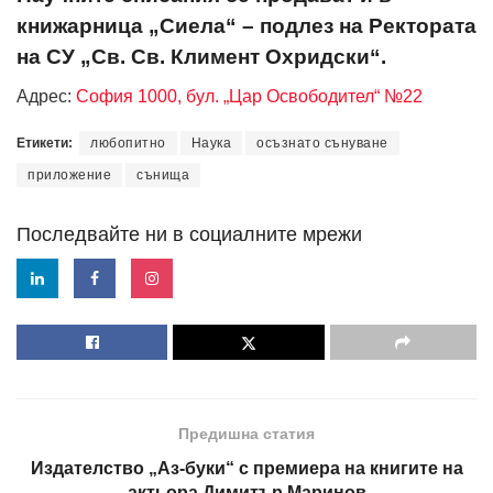
книжарница „Сиела“ – подлез на Ректората
на СУ „Св. Св. Климент Охридски“.
Адрес:
София 1000, бул. „Цар Освободител“ №22
Етикети:
любопитно
Наука
осъзнато сънуване
приложение
сънища
Последвайте ни в социалните мрежи
Предишна статия
Издателство „Аз-буки“ с премиера на книгите на
актьора Димитър Маринов