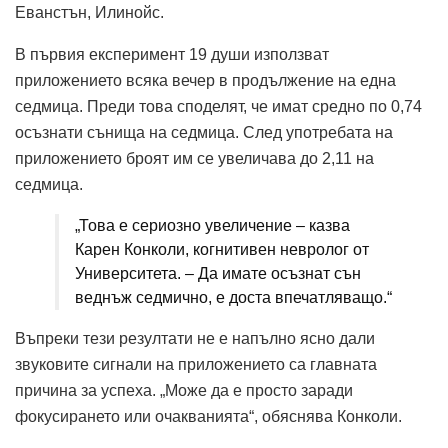
Еванстън, Илинойс.
В първия експеримент 19 души използват
приложението всяка вечер в продължение на една
седмица. Преди това споделят, че имат средно по 0,74
осъзнати сънища на седмица. След употребата на
приложението броят им се увеличава до 2,11 на
седмица.
„Това е сериозно увеличение – казва
Карен Конколи, когнитивен невролог от
Университета. – Да имате осъзнат сън
веднъж седмично, е доста впечатляващо.“
Въпреки тези резултати не е напълно ясно дали
звуковите сигнали на приложението са главната
причина за успеха. „Може да е просто заради
фокусирането или очакванията“, обяснява Конколи.