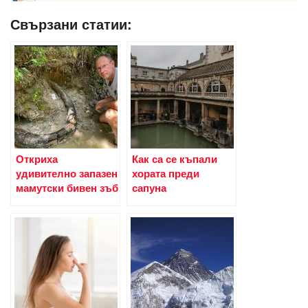
Свързани статии:
Откриха
Как са се къпали
удивително запазен
хората преди
мамутски бивен зъб
сапуна