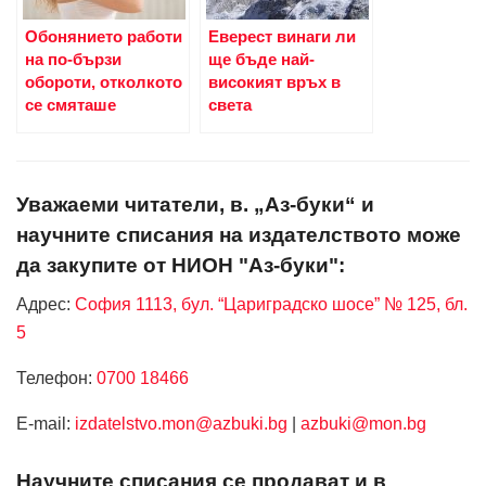
Обонянието работи
Еверест винаги ли
на по-бързи
ще бъде най-
обороти, отколкото
високият връх в
се смяташе
света
Уважаеми читатели, в. „Аз-буки“ и
научните списания на издателството може
да закупите от НИОН "Аз-буки":
Адрес:
София 1113, бул. “Цариградско шосе” № 125, бл.
5
Телефон:
0700 18466
Е-mail:
izdatelstvo.mon@azbuki.bg
|
azbuki@mon.bg
Научните списания се продават и в