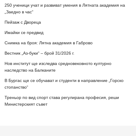
250 ученици учат и развиват умения в Лятната академия на
„Заедно в час“
Пейзаж с Двореца
Имайки се предвид
Снимка на броя: Лятна академия в Габрово
Вестник „Аз-буки“ – брой 31/2026 г.
Нов институт ще изследва средновековното културно
наследство на Балканите
В Бургас ще се обучават и студенти в направление „Горско
стопанство“
Треньор по вид спорт става регулирана професия, реши
Министерският съвет