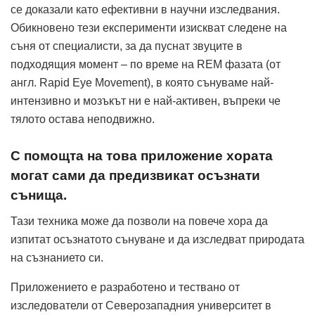
се доказали като ефективни в научни изследвания.
Обикновено тези експерименти изискват следене на
съня от специалис­ти, за да пуснат звуците в
подходящия момент – по време на REM фазата (от
англ. Rapid Eye Movement), в която сънуваме най-
интензивно и мозъкът ни е най-активен, въпреки че
тялото остава неподвижно.
С помощта на това приложение хората
могат сами да предизвикат осъзнати
сънища.
Тази техника може да позволи на повече хора да
изпитат осъзнатото сънуване и да изследват природата
на съзнанието си.
Приложението е разработено и тествано от
изследователи от Северозападния университет в