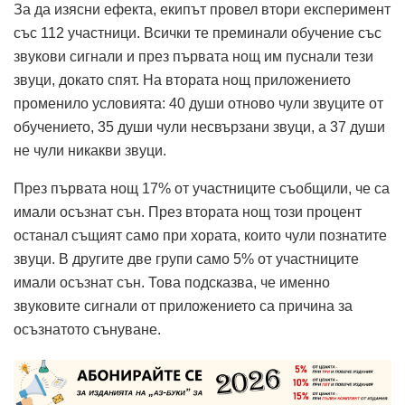
За да изясни ефекта, екипът провел втори експеримент
със 112 участници. Всички те преминали обучение със
звукови сигнали и през първата нощ им пуснали тези
звуци, докато спят. На втората нощ приложението
променило условията: 40 души отново чули звуците от
обучението, 35 души чули несвързани звуци, а 37 души
не чули никакви звуци.
През първата нощ 17% от участниците съобщили, че са
имали осъзнат сън. През втората нощ този процент
останал същият само при хората, които чули познатите
звуци. В другите две групи само 5% от участниците
имали осъзнат сън. Това подсказва, че именно
звуковите сигнали от приложението са причина за
осъзнатото сънуване.