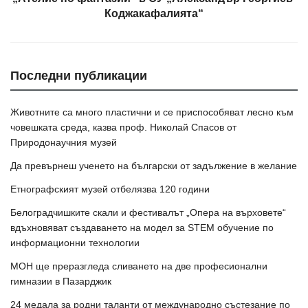
Коджакафалията“
Последни публикации
Животните са много пластични и се приспособяват лесно към
човешката среда, казва проф. Николай Спасов от
Природонаучния музей
Да превърнеш ученето на български от задължение в желание
Етнографският музей отбелязва 120 години
Белоградчишките скали и фестивалът „Опера на върховете“
вдъхновяват създаването на модел за STEM обучение по
информационни технологии
МОН ще преразгледа сливането на две професионални
гимназии в Пазарджик
24 медала за родни таланти от международно състезание по