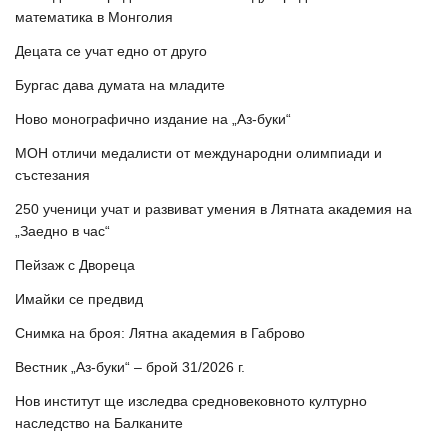
математика в Монголия
Децата се учат едно от друго
Бургас дава думата на младите
Ново монографично издание на „Аз-буки“
МОН отличи медалисти от международни олимпиади и
състезания
250 ученици учат и развиват умения в Лятната академия на
„Заедно в час“
Пейзаж с Двореца
Имайки се предвид
Снимка на броя: Лятна академия в Габрово
Вестник „Аз-буки“ – брой 31/2026 г.
Нов институт ще изследва средновековното културно
наследство на Балканите