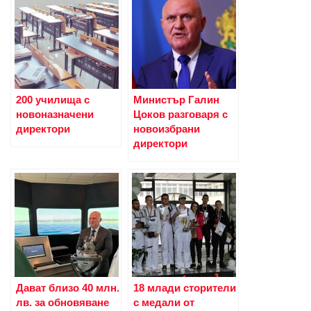
200 училища с
Министър Галин
новоназначени
Цоков разговаря с
директори
новоизбрани
директори
Дават близо 40 млн.
18 млади сторители
лв. за обновяване
с медали от