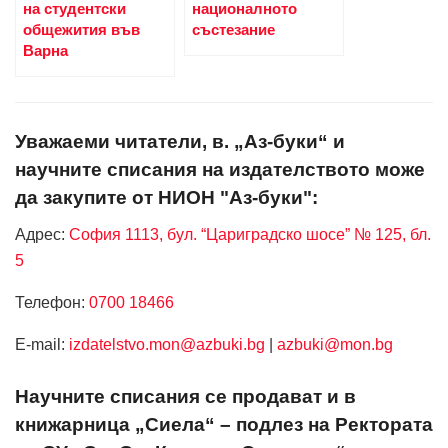
на студентски
националното
общежития във
състезание
Варна
Уважаеми читатели, в. „Аз-буки“ и
научните списания на издателството може
да закупите от НИОН "Аз-буки":
Адрес:
София 1113, бул. “Цариградско шосе” № 125, бл.
5
Телефон:
0700 18466
Е-mail:
izdatelstvo.mon@azbuki.bg
|
azbuki@mon.bg
Научните списания се продават и в
книжарница „Сиела“ – подлез на Ректората