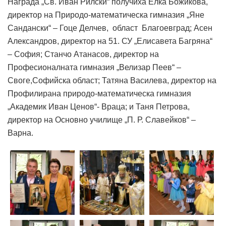
Награда „Св. Иван Рилски“ получиха Елка Божикова,
директор на Природо-математическа гимназия „Яне
Сандански“ – Гоце Делчев, област Благоевград; Асен
Александров, директор на 51. СУ „Елисавета Багряна“
– София; Станчо Атанасов, директор на
Професионалната гимназия „Велизар Пеев“ –
Своге,Софийска област; Татяна Василева, директор на
Профилирана природо-математическа гимназия
„Академик Иван Ценов“- Враца; и Таня Петрова,
директор на Основно училище „П. Р. Славейков“ –
Варна.