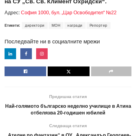
на СУ „Св. Св. Климент Охридски“.
Адрес:
София 1000, бул. „Цар Освободител“ №22
Етикети:
директори
МОН
награди
Репортер
Последвайте ни в социалните мрежи
Предишна статия
Най-голямото българско неделно училище в Атина
отбелязва 20-годишен юбилей
Следваща статия
„Ателие по фантазии“ в ОУ „Александър Георгиев-