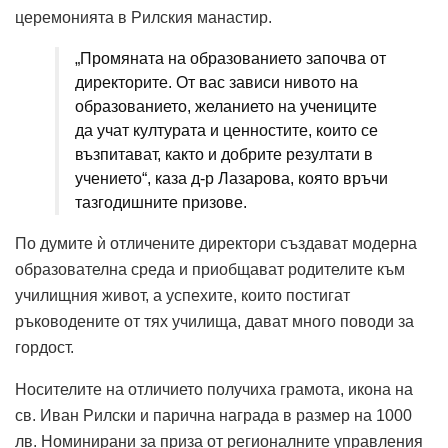
церемонията в Рилския манастир.
„Промяната на образованието започва от
директорите. От вас зависи нивото на
образованието, желанието на учениците
да учат културата и ценностите, които се
възпитават, както и добрите резултати в
учението“, каза д-р Лазарова, която връчи
тазгодишните призове.
По думите ѝ отличените директори създават модерна
образователна среда и приобщават родителите към
училищния живот, а успехите, които постигат
ръководените от тях училища, дават много поводи за
гордост.
Носителите на отличието получиха грамота, икона на
св. Иван Рилски и парична награда в размер на 1000
лв. Номинирани за приза от регионалните управления