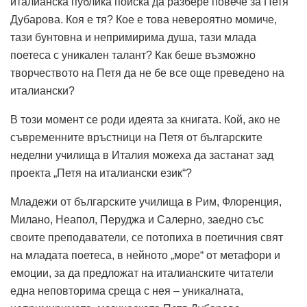
италианска публика поиска да разбере повече за Петя
Дубарова. Коя е тя? Кое е това невероятно момиче,
тази бунтовна и непримирима душа, тази млада
поетеса с уникален талант? Как беше възможно
творчеството на Петя да не бе все още преведено на
италиански?
В този момент се роди идеята за книгата. Кой, ако не
съвременните връстници на Петя от българските
неделни училища в Италия можеха да застанат зад
проекта „Петя на италиански език“?
Младежи от българските училища в Рим, Флоренция,
Милано, Неапол, Перуджа и Салерно, заедно със
своите преподаватели, се потопиха в поетичния свят
на младата поетеса, в нейното „море“ от метафори и
емоции, за да предложат на италианските читатели
една неповторима среща с нея – уникалната,