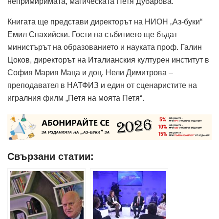
непримиримата, магическата Петя Дубарова.
Книгата ще представи директорът на НИОН „Аз-буки“
Емил Спахийски. Гости на събитието ще бъдат
министърът на образованието и науката проф. Галин
Цоков, директорът на Италианския културен институт в
София Мария Маца и доц. Нели Димитрова –
преподавател в НАТФИЗ и един от сценаристите на
игралния филм „Петя на моята Петя“.
Свързани статии: