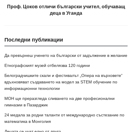
Проф. Цоков отличи български учител, обучаващ
деца в Уганда
Последни публикации
Да превърнеш ученето на български от задължение в желание
Етнографският музей отбелязва 120 години
Белоградчишките скали и фестивалът „Опера на върховете“
вдъхновяват създаването на модел за STEM обучение по
информационни технологии
МОН ще преразгледа сливането на две професионални
гимназии в Пазарджик
24 медала за родни таланти от международно състезание по
математика в Монголия
Децата се учат едно от друго