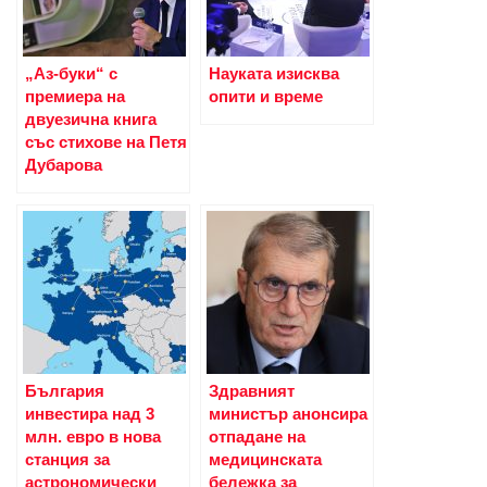
„Аз-буки“ с
Науката изисква
премиера на
опити и време
двуезична книга
със стихове на Петя
Дубарова
България
Здравният
инвестира над 3
министър анонсира
млн. евро в нова
отпадане на
станция за
медицинската
астрономически
бележка за