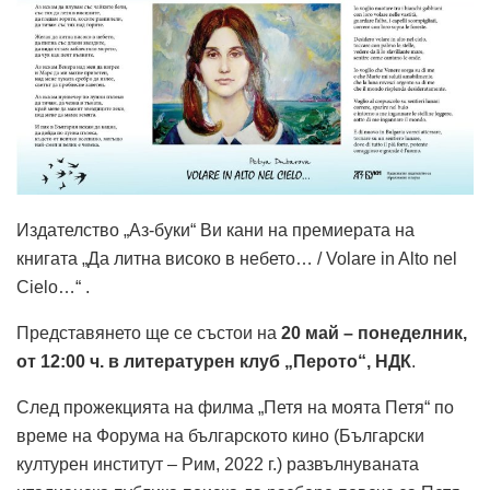
Издателство „Аз-буки“ Ви кани на премиерата на
книгата „Да литна високо в небето… / Volare in Alto nel
Cielo…“ .
Представянето ще се състои на
20 май – понеделник,
от 12:00 ч. в литературен клуб „Перото“, НДК
.
След прожекцията на филма „Петя на моята Петя“ по
време на Форума на българското кино (Български
културен институт – Рим, 2022 г.) развълнуваната