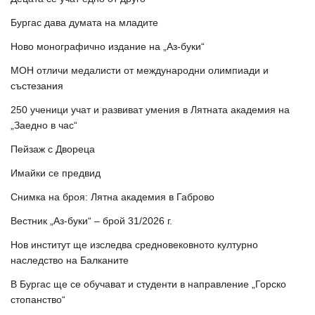
Бургас дава думата на младите
Ново монографично издание на „Аз-буки“
МОН отличи медалисти от международни олимпиади и
състезания
250 ученици учат и развиват умения в Лятната академия на
„Заедно в час“
Пейзаж с Двореца
Имайки се предвид
Снимка на броя: Лятна академия в Габрово
Вестник „Аз-буки“ – брой 31/2026 г.
Нов институт ще изследва средновековното културно
наследство на Балканите
В Бургас ще се обучават и студенти в направление „Горско
стопанство“