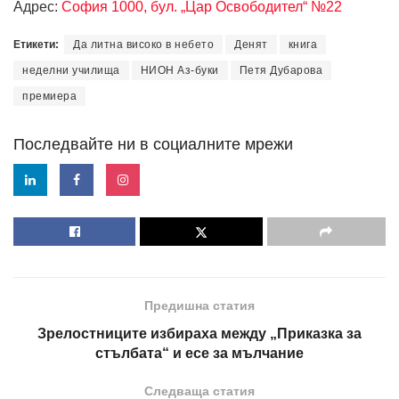
Адрес:
София 1000, бул. „Цар Освободител“ №22
Етикети:
Да литна високо в небето
Денят
книга
неделни училища
НИОН Аз-буки
Петя Дубарова
премиера
Последвайте ни в социалните мрежи
Предишна статия
Зрелостниците избираха между „Приказка за
стълбата“ и есе за мълчание
Следваща статия