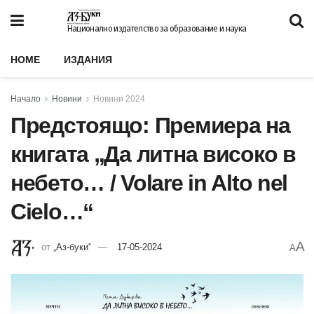
Национално издателство за образование и наука
HOME
ИЗДАНИЯ
Начало
Новини
Новини 2024
Предстоящо: Премиера на
книгата „Да литна високо в
небето… / Volare in Alto nel
Cielo…“
A
от
„Аз-буки“
17-05-2024
A