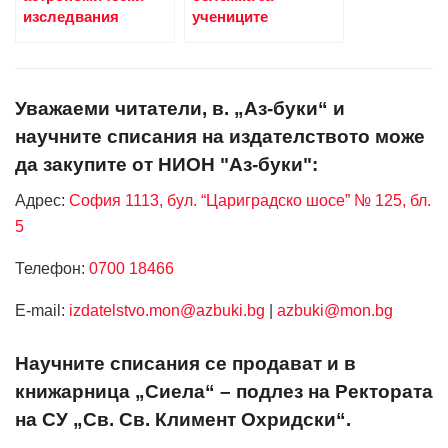
изследвания
учениците
Уважаеми читатели, в. „Аз-буки“ и
научните списания на издателството може
да закупите от НИОН "Аз-буки":
Адрес:
София 1113, бул. “Цариградско шосе” № 125, бл.
5
Телефон:
0700 18466
Е-mail:
izdatelstvo.mon@azbuki.bg
|
azbuki@mon.bg
Научните списания се продават и в
книжарница „Сиела“ – подлез на Ректората
на СУ „Св. Св. Климент Охридски“.