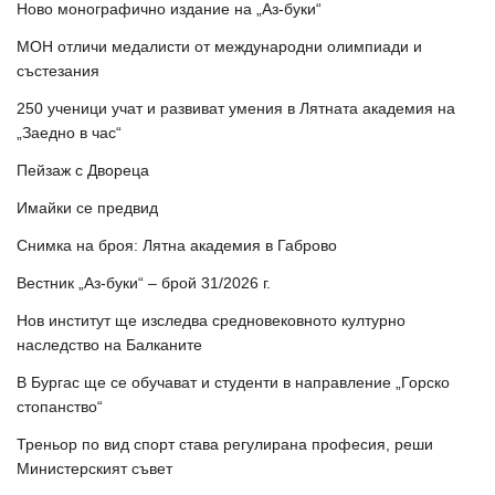
Ново монографично издание на „Аз-буки“
МОН отличи медалисти от международни олимпиади и
състезания
250 ученици учат и развиват умения в Лятната академия на
„Заедно в час“
Пейзаж с Двореца
Имайки се предвид
Снимка на броя: Лятна академия в Габрово
Вестник „Аз-буки“ – брой 31/2026 г.
Нов институт ще изследва средновековното културно
наследство на Балканите
В Бургас ще се обучават и студенти в направление „Горско
стопанство“
Треньор по вид спорт става регулирана професия, реши
Министерският съвет