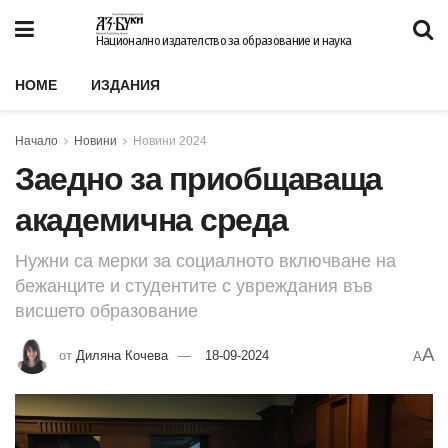
Национално издателство за образование и наука
HOME
ИЗДАНИЯ
Начало
Новини
Новини 2024
Заедно за приобщаваща
академична среда
Нужни са мерки за социалното включване на
бежанците и студентите с увреждания във
висшето образование
A
от
Диляна Кочева
18-09-2024
A