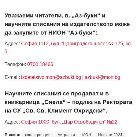
Уважаеми читатели, в. „Аз-буки“ и
научните списания на издателството може
да закупите от НИОН "Аз-буки":
Адрес:
София 1113, бул. “Цариградско шосе” № 125, бл.
5
Телефон:
0700 18466
Е-mail:
izdatelstvo.mon@azbuki.bg
|
azbuki@mon.bg
Научните списания се продават и в
книжарница „Сиела“ – подлез на Ректората
на СУ „Св. Св. Климент Охридски“.
Адрес:
София 1000, бул. „Цар Освободител“ №22
Етикети:
конференция
мигранти
МОН
Новини 2024