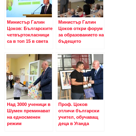
Министър Галин
Министър Галин
Цоков: Българските
Цоков откри форум
четвъртокласници
за образованието на
са в топ 15 в света
бъдещето
Над 3000 ученици в
Проф. Цоков
Шумен преминават
отличи български
на едносменен
учител, обучаващ
режим
деца в Уганда