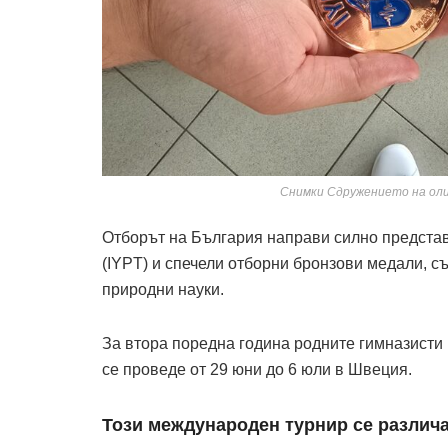
Снимки Сдружението на оли
Отборът на България направи силно предста
(IYPT) и спечели отборни бронзови медали, 
природни науки.
За втора поредна година родните гимназисти
се проведе от 29 юни до 6 юли в Швеция.
Този международен турнир се различа