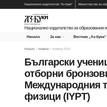
Национално издателство
"Аз-буки"
Министерство на об
Национално издателство за образование и
Начало
За нас
Вестник „Аз-буки“
Начало
Новини
Новини 2025
Български учени
отборни бронзов
Международния т
физици (IYPT)