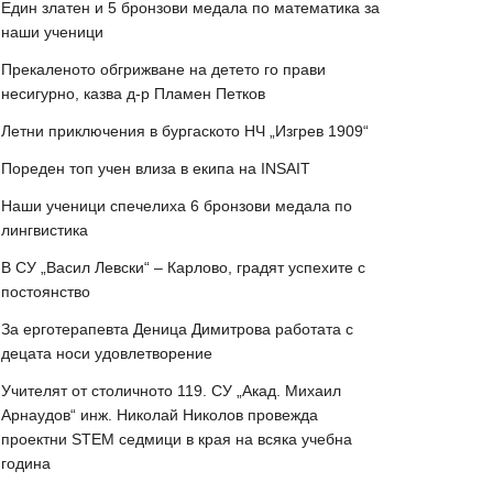
Един златен и 5 бронзови медала по математика за
наши ученици
Прекаленото обгрижване на детето го прави
несигурно, казва д-р Пламен Петков
Летни приключения в бургаското НЧ „Изгрев 1909“
Пореден топ учен влиза в екипа на INSAIT
Наши ученици спечелиха 6 бронзови медала по
лингвистика
В СУ „Васил Левски“ – Карлово, градят успехите с
постоянство
За ерготерапевта Деница Димитрова работата с
децата носи удовлетворение
Учителят от столичното 119. СУ „Акад. Михаил
Арнаудов“ инж. Николай Николов провежда
проектни STEM седмици в края на всяка учебна
година