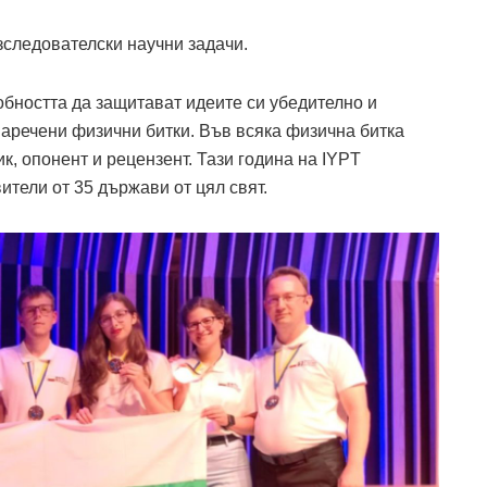
зследователски научни задачи.
обността да защитават идеите си убедително и
наречени физични битки. Във всяка физична битка
к, опонент и рецензент. Тази година на IYPT
ители от 35 държави от цял свят.