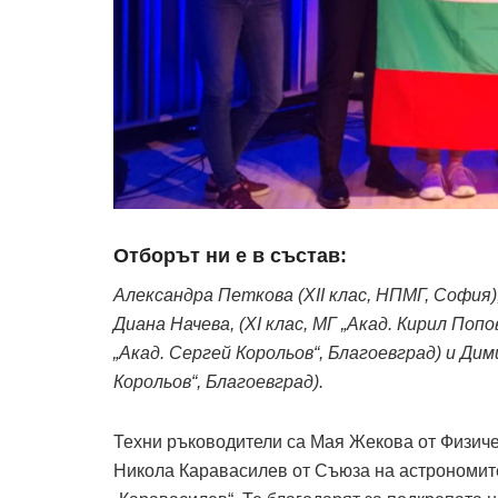
Отборът ни е в състав:
Александра Петкова (XII клас, НПМГ, София), 
Диана Начева, (XI клас, МГ „Акад. Кирил Попо
„Акад. Сергей Корольов“, Благоевград) и Дим
Корольов“, Благоевград).
Техни ръководители са Мая Жекова от Физиче
Никола Каравасилев от Съюза на астрономит