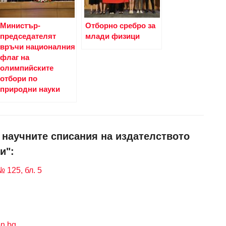
Министър-
Отборно сребро за
председателят
млади физици
връчи националния
флаг на
олимпийските
отбори по
природни науки
и научните списания на издателството
и":
 125, бл. 5
n.bg