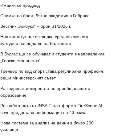
Имайки се предвид
Снимка на броя: Лятна академия в Габрово
Вестник „Аз-буки“ – брой 31/2026 г.
Нов институт ще изследва средновековното
културно наследство на Балканите
В Бургас ще се обучават и студенти в направление
„Горско стопанство“
Треньор по вид спорт става регулирана професия,
реши Министерският съвет
Разширяват подкрепата по приобщаващото
образование
Разработената от INSAIT платформа FireScope AI
вече предоставя информация на 43 езика
Нова система за анализ на данни в близо 200
училища