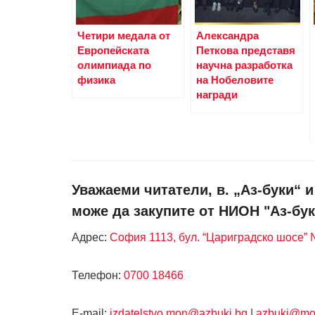
Четири медала от
Александра
Европейската
Петкова представя
олимпиада по
научна разработка
физика
на Нобеловите
награди
Уважаеми читатели, в. „Аз-буки“ 
може да закупите от НИОН "Аз-бук
Адрес:
София 1113, бул. “Цариградско шосе” №
Телефон:
0700 18466
Е-mail:
izdatelstvo.mon@azbuki.bg
|
azbuki@mo