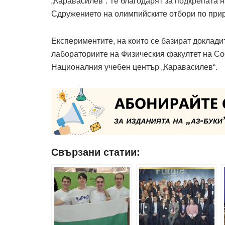
„Каравасилев“. Те благодарят за подкрепата 
Сдружението на олимпийските отбори по прир
Експериментите, на които се базират доклади
лабораториите на Физическия факултет на Со
Националния учебен център „Каравасилев“.
Свързани статии: