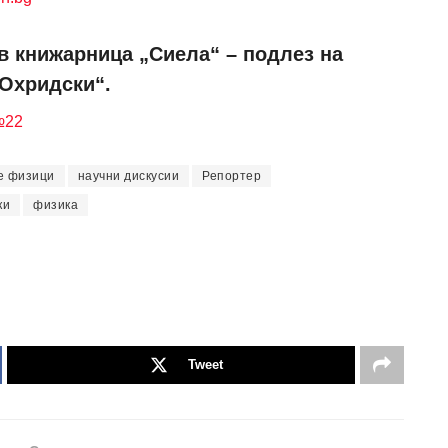
в книжарница „Сиела“ – подлез на
 Охридски“.
№22
е физици
научни дискусии
Репортер
ки
физика
Tweet