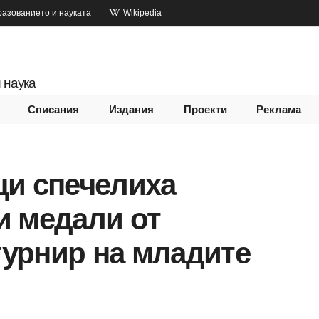
разованието и науката
Wikipedia
 наука
Списания
Издания
Проекти
Реклама
ци спечелиха
и медали от
урнир на младите