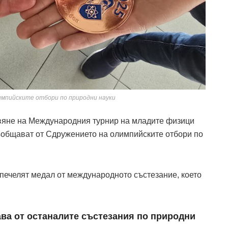
мпийските отбори по природни науки
вяне на Международния турнир на младите физици
съобщават от Сдружението на олимпийските отбори по
 печелят медал от международното състезание, което
ва от останалите състезания по природни