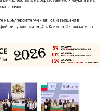
на Министерството на образованието и науката и на
одни науки.
те на българските ученици, са извършени в
фийския университет „Св. Климент Охридски“ и на