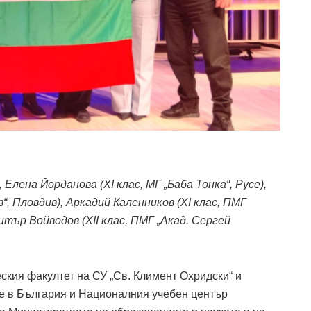
Елена Йорданова (XI клас, МГ „Баба Тонка“, Русе),
в“, Пловдив), Аркадий Каленников (XI клас, ПМГ
итър Войводов (XII клас, ПМГ „Акад. Сергей
ския факултет на СУ „Св. Климент Охридски“ и
е в България и Националния учебен център