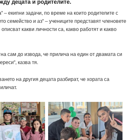
жду децата и родителите.
а“ – екипни задачи, по време на които родителите с
ето семейство и аз“ – учениците представят членовете
о описват какви личности са, какво работят и какво
гна сам до извода, че прилича на един от двамата си
реси“, казва тя.
нето на другия децата разбират, че хората са
риличат.