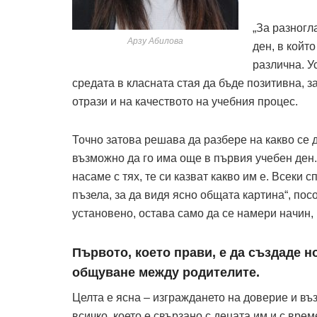
„За разногл
Арзу Абилова
ден, в койт
различна. У
средата в класната стая да бъде позитивна, 
отрази и на качеството на учебния процес.
Точно затова решава да разбере на какво се 
възможно да го има още в първия учебен ден.
насаме с тях, те си казват какво им е. Всеки 
пъзела, за да видя ясно общата картина“, посо
установено, остава само да се намери начин, 
Първото, което прави, е да създаде н
общуване между родителите.
Целта е ясна – изграждането на доверие и въ
всичко, което е свързано с децата им и с вре