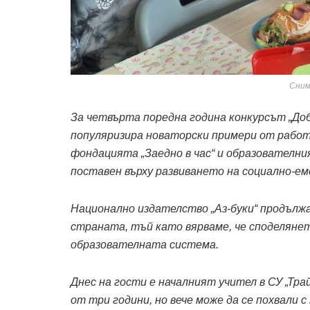
Сним
За четвърта поредна година конкурсът „Доб
популяризира новаторски примери от работ
фондацията „Заедно в час“ и образователни
поставен върху развиването на социално-ем
Национално издателство „Аз-буки“ продължа
страната, тъй като вярваме, че споделяне
образователната система.
Днес на гости е началният учител в СУ „Тра
от три години, но вече може да се похвали 