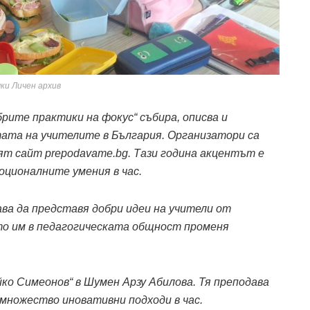
ки Личен архив
рите практики на фокус“ събира, описва и
ата на учителите в България. Организатори са
ят сайт prepodavame.bg. Тази година акцентът е
оционалните умения в час.
ва да представя добри идеи на учители от
то им в педагогическата общност променя
йко Симеонов“ в Шумен Арзу Абилова. Тя преподава
с множество иновативни подходи в час.