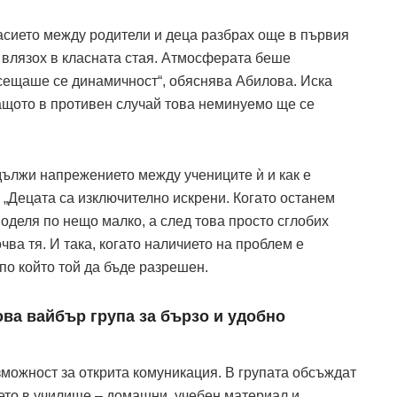
асието между родители и деца разбрах още в първия
о влязох в класната стая. Атмосферата беше
сещаше се динамичност“, обяснява Абилова. Иска
защото в противен случай това неминуемо ще се
дължи напрежението между учениците ѝ и как е
 „Децата са изключително искрени. Когато останем
споделя по нещо малко, а след това просто сглобих
чва тя. И така, когато наличието на проблем е
по който той да бъде разрешен.
ова вайбър група за бързо и удобно
зможност за открита комуникация. В групата обсъждат
мето в училище – домашни, учебен материал и