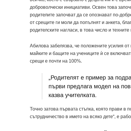
доброволчески инициативи. Освен това започ
родителите започват да се опознават по-добре
от срещите ги моли да попълнят и анкета, бл
родителските нагласи, в това число и техните
Абилова забелязва, че положените усилия от 
майките и бащите на учениците ѝ се включват
срещи е почти на 100%.
„Родителят е пример за подра
първи предлага модел на пов
казва учителката.
Точно затова първата стъпка, която прави в п
сътрудничество в името на всяко дете“, е рабо