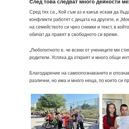
След това следват много дейности ме
Сред тях са „ Кой съм аз и какъв искам да бъд
конфликти работят с децата на другите, и „Мо
на семейството си чрез снимки и текст, в койт
обичат да правят в свободното си време.
„Любопитното е, че всеки от учениците ми сти
родители. Успяха да открият и много общи инте
Благодарение на самоопознаването и опознава
различни, но има и много неща, по които си п