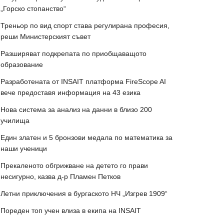
„Горско стопанство“
Треньор по вид спорт става регулирана професия,
реши Министерският съвет
Разширяват подкрепата по приобщаващото
образование
Разработената от INSAIT платформа FireScope AI
вече предоставя информация на 43 езика
Нова система за анализ на данни в близо 200
училища
Един златен и 5 бронзови медала по математика за
наши ученици
Прекаленото обгрижване на детето го прави
несигурно, казва д-р Пламен Петков
Летни приключения в бургаското НЧ „Изгрев 1909“
Пореден топ учен влиза в екипа на INSAIT