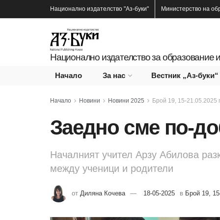
Национално издателство
"Аз-буки"
Министерство на об
Национално издателство за образование и
Начало
За нас
Вестник „Аз-буки“
Начало
Новини
Новини 2025
Брой 19, 15-21.05.2025 г
Заедно сме по-д
Началният учител Арзу Абилова разк
между ученици и родители
от
Диляна Кочева
18-05-2025
в
Брой 19, 15