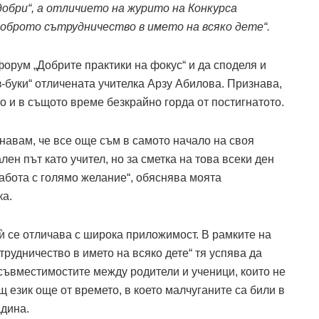
обри“, а отличието на журито на Конкурса
Доброто сътрудничество в името на всяко дете“.
форум „Добрите практики на фокус“ и да споделя и
Аз-буки“ отличената учителка Арзу Абилова. Признава,
о и в същото време безкрайно горда от постигнатото.
навам, че все още съм в самото начало на своя
ен път като учител, но за сметка на това всеки ден
абота с голямо желание“, обяснява моята
ка.
ѝ се отличава с широка приложимост. В рамките на
трудничество в името на всяко дете“ тя успява да
ъвместимостите между родители и ученици, които не
щ език още от времето, в което малчуганите са били в
адина.