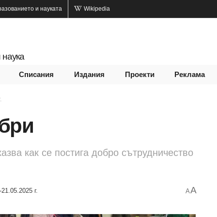
разованието и науката
Wikipedia
 наука
Списания
Издания
Проекти
Реклама
.
обри
азва как се постига добро сътрудничество
A
-21.05.2025 г.
A