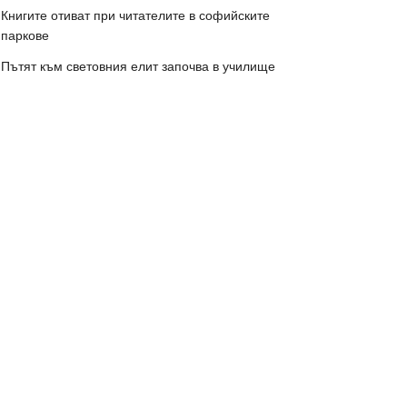
Книгите отиват при читателите в софийските
паркове
Пътят към световния елит започва в училище