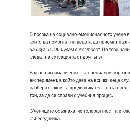
В посока на социално-емоционалното учене в
които да помогнат на децата да приемат разл
на друг“ и „Общувам с жестове“.
По този начин
гледат на ситуацията от друг ъгъл.
В класа им има ученик със специални образо
експеримент, в който дава на всички деца слу
разберат какви са предизвикателствата пред 
той, за да се справи с учебния процес.
„Учениците осъзнаха, че толерантността е кл
събеседничка.