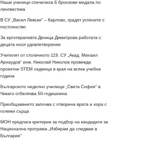
Наши ученици спечелиха 6 бронзови медала по
лингвистика
В СУ „Васил Левски“ – Карлово, градят успехите с
постоянство
За ерготерапевта Деница Димитрова работата с
децата носи удовлетворение
Учителят от столичното 119. СУ „Акад. Михаил
Арнаудов“ инж. Николай Николов провежда
проектни STEM седмици в края на всяка учебна
година
Българското неделно училище „Света София“ в
Чикаго отбелязва 50-годишнина
Приобщаването започва с отворена врата и хора с
големи сърца
МОН предлага критерии за подбор на кандидати за
Национална програма „Избирам да следвам в
България“