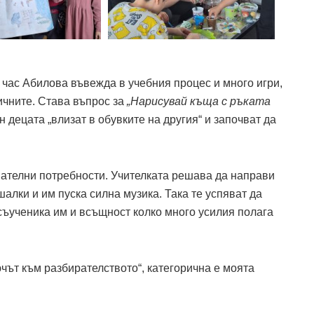
 час Абилова въвежда в учебния процес и много игри,
ичните. Става въпрос за
„Нарисувай къща с ръката
 децата „влизат в обувките на другия“ и започват да
вателни потребности. Учителката решава да направи
шалки и им пуска силна музика. Така те успяват да
съученика им и всъщност колко много усилия полага
ючът към разбирателството“, категорична е моята