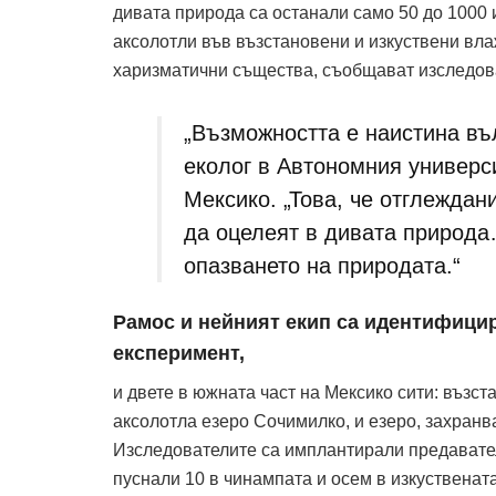
дивата природа са останали само 50 до 1000
аксолотли във възстановени и изкуствени вла
харизматични същества, съобщават изследов
„Възможността е наистина въ
еколог в Автономния универс
Мексико. „Това, че отглеждан
да оцелеят в дивата природа
опазването на природата.“
Рамос и нейният екип са идентифици
експеримент,
и двете в южната част на Мексико сити: възст
аксолотла езеро Сочимилко, и езеро, захранва
Изследователите са имплантирали предаватели
пуснали 10 в чинампата и осем в изкуственат