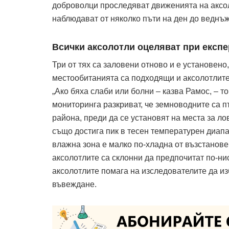
доброволци проследяват движенията на аксол
наблюдават от няколко пъти на ден до веднъж
Всички аксолотли оцеляват при експе
Три от тях са заловени отново и е установено,
местообитанията са подходящи и аксолотлите
„Ако бяха слаби или болни – казва Рамос, – т
мониторинга разкриват, че земноводните са п
района, преди да се установят на места за ло
също достига пик в тесен температурен диапа
влажна зона е малко по-хладна от възстанов
аксолотлите са склонни да предпочитат по-ни
аксолотлите помага на изследователите да и
въвеждане.