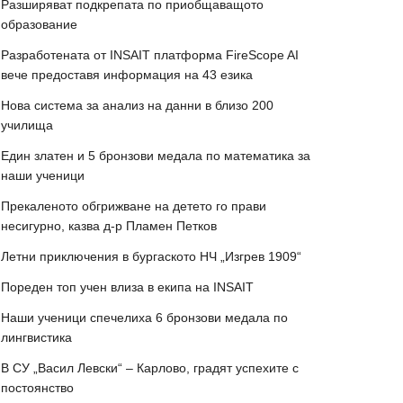
Разширяват подкрепата по приобщаващото
образование
Разработената от INSAIT платформа FireScope AI
вече предоставя информация на 43 езика
Нова система за анализ на данни в близо 200
училища
Един златен и 5 бронзови медала по математика за
наши ученици
Прекаленото обгрижване на детето го прави
несигурно, казва д-р Пламен Петков
Летни приключения в бургаското НЧ „Изгрев 1909“
Пореден топ учен влиза в екипа на INSAIT
Наши ученици спечелиха 6 бронзови медала по
лингвистика
В СУ „Васил Левски“ – Карлово, градят успехите с
постоянство