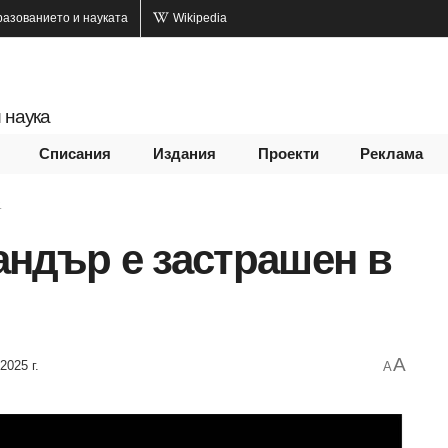
разованието и науката
Wikipedia
 наука
Списания
Издания
Проекти
Реклама
.
андър е застрашен в
A
2025 г.
A