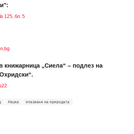
и":
 125, бл. 5
n.bg
в книжарница „Сиела“ – подлез на
 Охридски“.
№22
д
Наука
опазване на природата