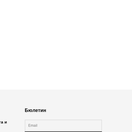
Бюлетин
та и