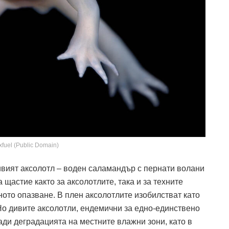
fuel (Public Domain)
ивият аксолотл – воден саламандър с пернати волани
 щастие както за аксолотлите, така и за техните
ното опазване. В плен аксолотлите изобилстват като
о дивите аксолотли, ендемични за едно-единствено
ади деградацията на местните влажни зони, като в