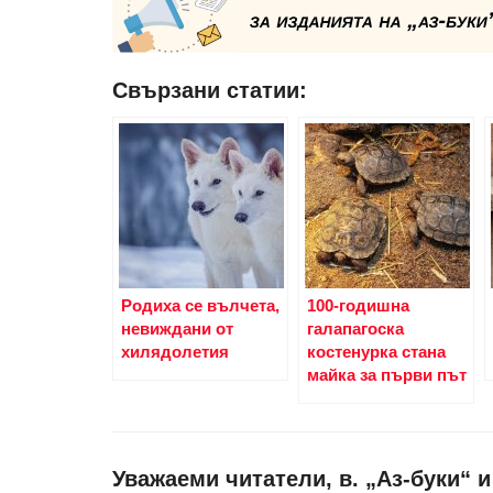
Свързани статии:
Родиха се вълчета,
100-годишна
невиждани от
галапагоска
хилядолетия
костенурка стана
майка за първи път
Уважаеми читатели, в. „Аз-буки“ 