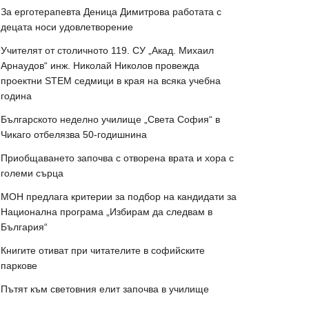
За ерготерапевта Деница Димитрова работата с
децата носи удовлетворение
Учителят от столичното 119. СУ „Акад. Михаил
Арнаудов“ инж. Николай Николов провежда
проектни STEM седмици в края на всяка учебна
година
Българското неделно училище „Света София“ в
Чикаго отбелязва 50-годишнина
Приобщаването започва с отворена врата и хора с
големи сърца
МОН предлага критерии за подбор на кандидати за
Национална програма „Избирам да следвам в
България“
Книгите отиват при читателите в софийските
паркове
Пътят към световния елит започва в училище