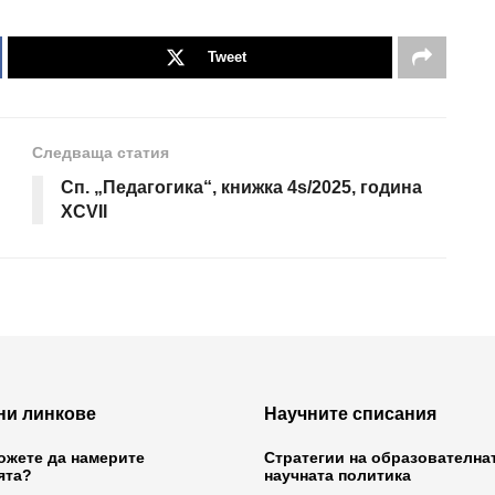
Tweet
Следваща статия
Сп. „Педагогика“, книжка 4s/2025, година
XCVII
ни линкове
Научните списания
ожете да намерите
Стратегии на образователна
ята?
научната политика