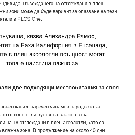
 индивида. Въвеждането на отглеждани в плен
жни зони може да бъде вариант за опазване на тези
атели в PLOS One.
лнуваща, казва Алехандра Рамос,
итет на Баха Калифорния в Енсенада,
ите в плен аксолотли всъщност могат
… това е наистина важно за
рали две подходящи местообитания за своя
ановен канал, наречен чинампа, в родното за
но от извор, в изкуствена влажна зона.
 на 18 отглеждани в плен аксолотли, като са
а влажна зона. В продължение на около 40 дни