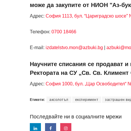
може да закупите от НИОН "Аз-бук
Адрес:
София 1113, бул. “Цариградско шосе” №
Телефон:
0700 18466
Е-mail:
izdatelstvo.mon@azbuki.bg
|
azbuki@mo
Научните списания се продават и 
Ректората на СУ „Св. Св. Климент
Адрес:
София 1000, бул. „Цар Освободител“ 
Етикети:
аксолотъл
експеримент
застрашен ви
Последвайте ни в социалните мрежи