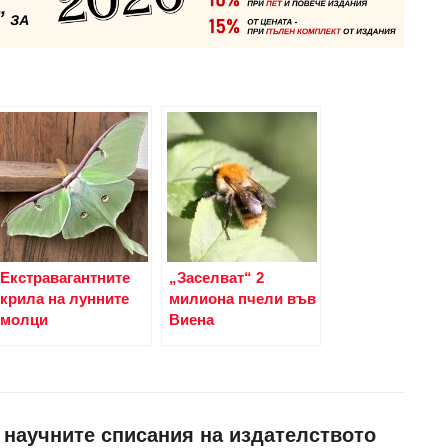
Екстравагантните
„Заселват“ 2
крила на лунните
милиона пчели във
молци
Виена
и научните списания на издателството