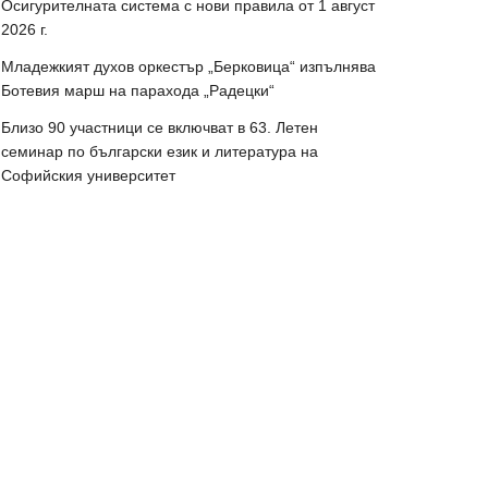
Осигурителната система с нови правила от 1 август
2026 г.
Младежкият духов оркестър „Берковица“ изпълнява
Ботевия марш на парахода „Радецки“
Близо 90 участници се включват в 63. Летен
семинар по български език и литература на
Софийския университет