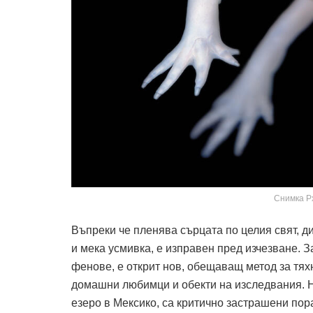
Снимка Px
Въпреки че пленява сърцата по целия свят, д
и мека усмивка, е изправен пред изчезване. За
фенове, е открит нов, обещаващ метод за тях
домашни любимци и обекти на изследвания. Н
езеро в Мексико, са критично застрашени пор