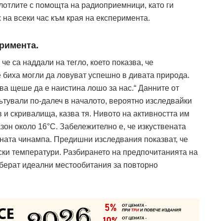
отлите с помощта на радиоприемници, като ги
 на всеки час към края на експеримента.
римента.
 че са наддали на тегло, което показва, че
 биха могли да ловуват успешно в дивата природа.
ова щеше да е наистина лошо за нас.“ Данните от
ътували по-далеч в началото, вероятно изследвайки
в и скривалища, казва тя. Нивото на активността им
зон около 16°С. Забележително е, че изкуствената
ената чинампа. Предишни изследвания показват, че
ски температури. Разбирането на предпочитанията на
зберат идеални местообитания за повторно