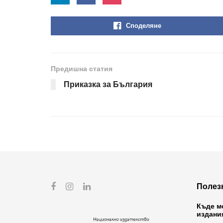
Споделяне
Предишна статия
Приказка за България
Полез
Къде м
издани