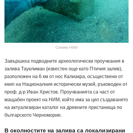
Снимки НИМ
Завършиха подводните археологически проучвания в
залива Тауклиман (известен още като Птичия залив),
разположен на 6 км от нос Калиакра, осъществени от
екип на Националния исторически музей, ръководен от
проф. д-р Иван Христов. Проучванията са част от
мащабен проект на НИМ, който има за цел създаването
на актуализиран каталог на древните пристанища по
българското Черноморие.
В околностите на залива са локализирани