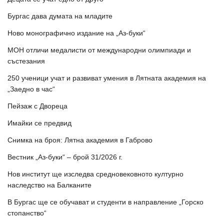
Бургас дава думата на младите
Ново монографично издание на „Аз-буки“
МОН отличи медалисти от международни олимпиади и
състезания
250 ученици учат и развиват умения в Лятната академия на
„Заедно в час“
Пейзаж с Двореца
Имайки се предвид
Снимка на броя: Лятна академия в Габрово
Вестник „Аз-буки“ – брой 31/2026 г.
Нов институт ще изследва средновековното културно
наследство на Балканите
В Бургас ще се обучават и студенти в направление „Горско
стопанство“