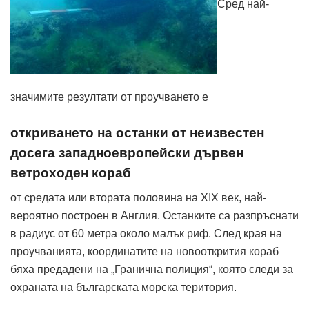
Сред най-
значимите резултати от проучването е
откриването на останки от неизвестен
досега западноевропейски дървен
ветроходен кораб
от средата или втората половина на XIX век, най-
вероятно построен в Англия. Останките са разпръснати
в радиус от 60 метра около малък риф. След края на
проучванията, координатите на новооткрития кораб
бяха предадени на „Гранична полиция“, която следи за
охраната на българската морска територия.