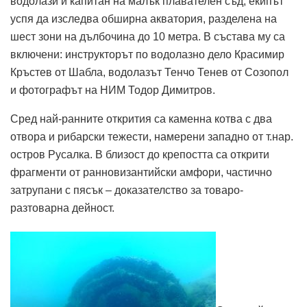
водолази и капитан на малък плавателен съд, екипът
успя да изследва обширна акватория, разделена на
шест зони на дълбочина до 10 метра. В състава му са
включени: инструкторът по водолазно дело Красимир
Кръстев от Шабла, водолазът Тенчо Тенев от Созопол
и фотографът на НИМ Тодор Димитров.
Сред най-ранните открития са каменна котва с два
отвора и рибарски тежести, намерени западно от т.нар.
остров Русалка. В близост до крепостта са открити
фрагменти от ранновизантийски амфори, частично
затрупани с пясък – доказателство за товаро-
разтоварна дейност.