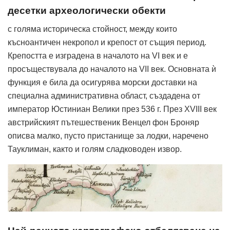
десетки археологически обекти
с голяма историческа стойност, между които
късноантичен некропол и крепост от същия период.
Крепостта е изградена в началото на VI век и е
просъществувала до началото на VII век. Основната ѝ
функция е била да осигурява морски доставки на
специална административна област, създадена от
император Юстиниан Велики през 536 г. През XVIII век
австрийският пътешественик Венцел фон Броняр
описва малко, пусто пристанище за лодки, наречено
Тауклиман, както и голям сладководен извор.