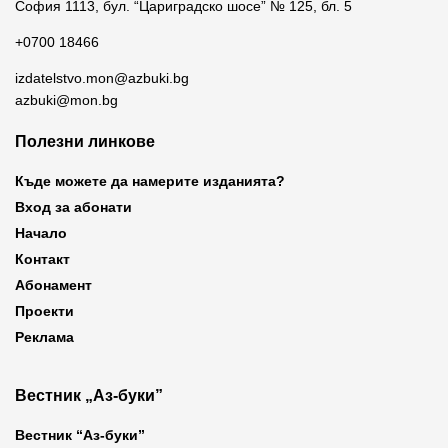
София 1113, бул. “Цариградско шосе” № 125, бл. 5
+0700 18466
izdatelstvo.mon@azbuki.bg
azbuki@mon.bg
Полезни линкове
Къде можете да намерите изданията?
Вход за абонати
Начало
Контакт
Абонамент
Проекти
Реклама
Вестник „Аз-буки”
Вестник “Аз-буки”