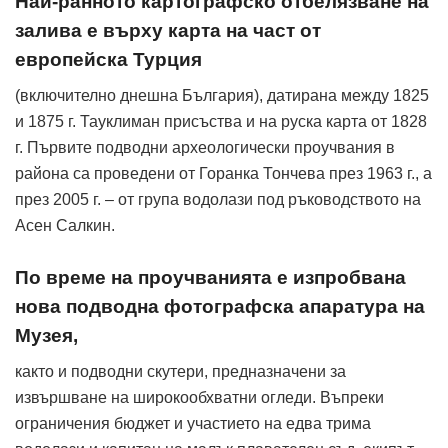
Най-ранното картографско отбелязване на
залива е върху карта на част от
европейска Турция
(включително днешна България), датирана между 1825
и 1875 г. Тауклиман присъства и на руска карта от 1828
г. Първите подводни археологически проучвания в
района са проведени от Горанка Тончева през 1963 г., а
през 2005 г. – от група водолази под ръководството на
Асен Салкин.
По време на проучванията е изпробвана
нова подводна фотографска апаратура на
Музея,
както и подводни скутери, предназначени за
извършване на широкообхватни огледи. Въпреки
ограничения бюджет и участието на едва трима