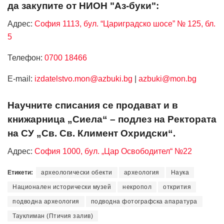
да закупите от НИОН "Аз-буки":
Адрес:
София 1113, бул. “Цариградско шосе” № 125, бл.
5
Телефон:
0700 18466
Е-mail:
izdatelstvo.mon@azbuki.bg
|
azbuki@mon.bg
Научните списания се продават и в
книжарница „Сиела“ – подлез на Ректората
на СУ „Св. Св. Климент Охридски“.
Адрес:
София 1000, бул. „Цар Освободител“ №22
Етикети:
археологически обекти
археология
Наука
Национален исторически музей
некропол
открития
подводна археология
подводна фотографска апаратура
Тауклиман (Птичия залив)