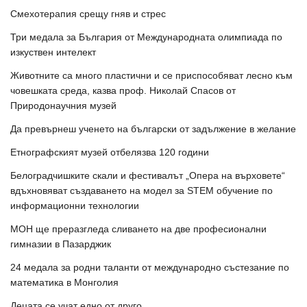
Смехотерапия срещу гняв и стрес
Три медала за България от Международната олимпиада по
изкуствен интелект
Животните са много пластични и се приспособяват лесно към
човешката среда, казва проф. Николай Спасов от
Природонаучния музей
Да превърнеш ученето на български от задължение в желание
Етнографският музей отбелязва 120 години
Белоградчишките скали и фестивалът „Опера на върховете“
вдъхновяват създаването на модел за STEM обучение по
информационни технологии
МОН ще преразгледа сливането на две професионални
гимназии в Пазарджик
24 медала за родни таланти от международно състезание по
математика в Монголия
Децата се учат едно от друго