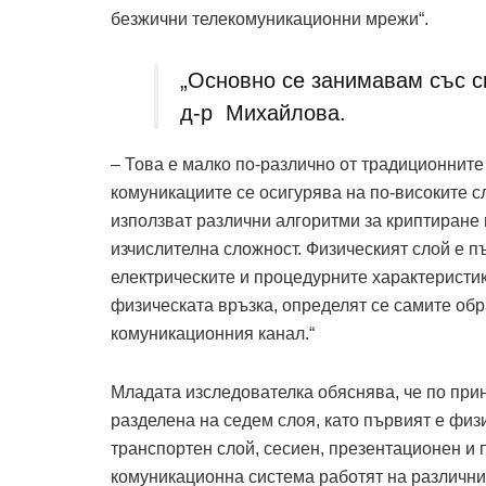
безжични телекомуникационни мрежи“.
„Основно се занимавам със с
д-р Михайлова.
– Това е малко по-различно от традиционните
комуникациите се осигурява на по-високите с
използват различни алгоритми за криптиране 
изчислителна сложност. Физическият слой е п
електрическите и процедурните характеристи
физическата връзка, определят се самите обр
комуникационния канал.“
Младата изследователка обяснява, че по при
разделена на седем слоя, като първият е физ
транспортен слой, сесиен, презентационен и 
комуникационна система работят на различни