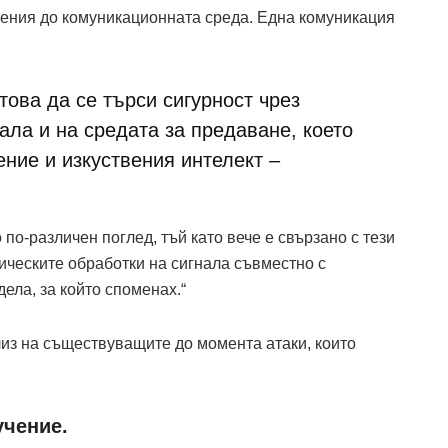
жения до комуникационната среда. Една комуникация
това да се търси сигурност чрез
ала и на средата за предаване, което
ние и изкуствения интелект –
о по-различен поглед, тъй като вече е свързано с тези
зическите обработки на сигнала съвместно с
дела, за който споменах.“
лиз на съществуващите до момента атаки, които
учение.