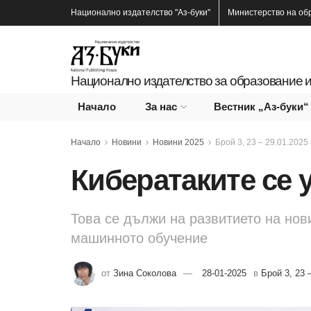
Национално издателство
"Аз-буки"
Министерство на об
Национално издателство за образование и
Начало
За нас
Вестник „Аз-буки“
Начало
Новини
Новини 2025
Брой 3, 23 – 29.01.2025 г
Кибератаките се
Това се дължи на развитието на нов
машинното обучение
от
Зина Соколова
28-01-2025
в
Брой 3, 23 –