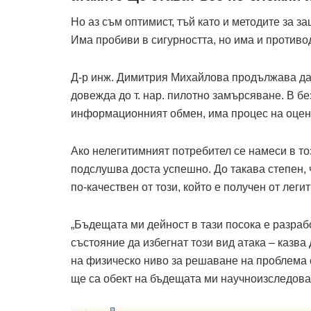
Но аз съм оптимист, тъй като и методите за з
Има пробиви в сигурността, но има и противо
Д-р инж. Димитрия Михайлова продължава да 
довежда до т. нар. пилотно замърсяване. В б
информационният обмен, има процес на оценк
Ако нелегитимният пот­ребител се намеси в то
подслушва доста успешно. До такава степен, ч
по-качествен от този, който е получен от лег
„Бъдещата ми дейност в тази посока е разраб
състояние да избегнат този вид атака – казв
на физическо ниво за решаване на проблема с
ще са обект на бъдещата ми научноизследоват