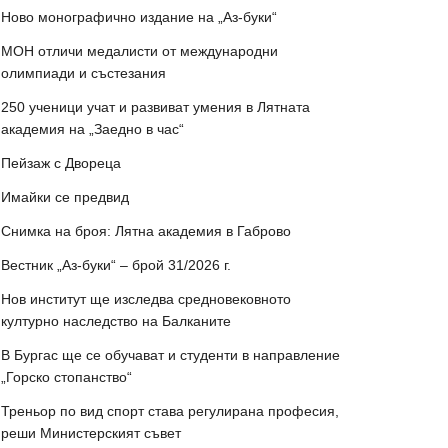
Ново монографично издание на „Аз-буки“
МОН отличи медалисти от международни
олимпиади и състезания
250 ученици учат и развиват умения в Лятната
академия на „Заедно в час“
Пейзаж с Двореца
Имайки се предвид
Снимка на броя: Лятна академия в Габрово
Вестник „Аз-буки“ – брой 31/2026 г.
Нов институт ще изследва средновековното
културно наследство на Балканите
В Бургас ще се обучават и студенти в направление
„Горско стопанство“
Треньор по вид спорт става регулирана професия,
реши Министерският съвет