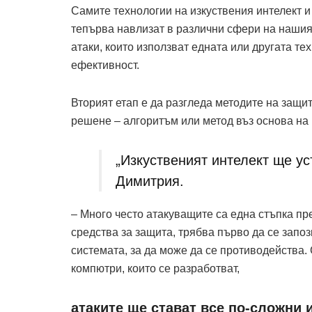
Самите технологии на изкуствения интелект и
тепърва навлизат в различни сфери на нашия 
атаки, които използват едната или другата те
ефективност.
Вторият етап е да разгледа методите на защит
решене – алгоритъм или метод въз основа на
„Изкуственият интелект ще у
Димитрия.
– Много често атакуващите са една стъпка пр
средства за защита, трябва първо да се запоз
системата, за да може да се противодейства. 
компютри, които се разработват,
атаките ще стават все по-сложни и