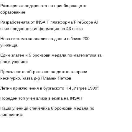
Разширяват подкрепата по приобщаващото
образование
Разработената от INSAIT платформа FireScope AI
вече предоставя информация на 43 езика
Нова система за анализ на данни в близо 200
училища
Един златен и 5 бронзови медала по математика за
наши ученици
Прекаленото обгрижване на детето го прави
несигурно, казва д-р Пламен Петков
Летни приключения в бургаското НЧ „Изгрев 1909“
Пореден топ учен влиза в екипа на INSAIT
Наши ученици спечелиха 6 бронзови медала по
лингвистика