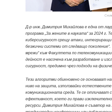
Сним
Д-р инж. Димитрия Михайлова е една от л
програма „За жените в науката“ за 2024 г.
Т
киберсигурност срещу атаки, интегриращи 
безжични системи от следващо поколение“. 
мрежи“ към Факултета по телекомуникации 
дейност е насочена към разработване и изсл
сигурност, предимно чрез подходи на физич
Тези алгоритми обикновено с
e
основават на
ниво на защита, използвайки естествените 
комуникационната среда. Те се отличават с
ефективност, което ги прави изключително 
ресурси. Димитрия Михайлова е съавтор на 
международни конференции или публикувани 