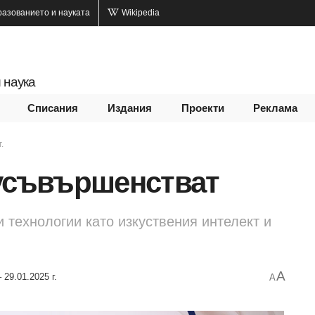
разованието и науката
Wikipedia
 наука
Списания
Издания
Проекти
Реклама
.
 усъвършенстват
и технологии като изкуствения интелект и
A
 29.01.2025 г.
A