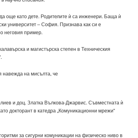
а още като дете. Родителите ѝ са инженери. Баща ѝ
ки университет – София. Признава как си е
по неговия пример.
калавърска и магистърска степен в Техническия
.
я навежда на мисълта, че
Илиев и доц. Златка Вълкова-Джарвис. Съвместната ѝ
 като докторант в катедра „Комуникационни мрежи“
горитми за сигурни комуникации на физическо ниво в