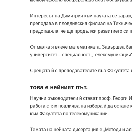
Интересът на Димитрия към науката се заражд
преподава в пловдивския филиал на Техничес
представяла, че ще продължи развитието си 
От малка я влече математиката. Завършва ба
университет – специалност „Телекомуникации“
Срещата ѝ с преподавателите във Факултета 
това е нейният път.
Научни ръководители ѝ стават проф. Георги 
работа с тях повлиява на избора ѝ да остане
към Факултета по телекомуникации.
Темата на нейната дисертация е „Методи и ал