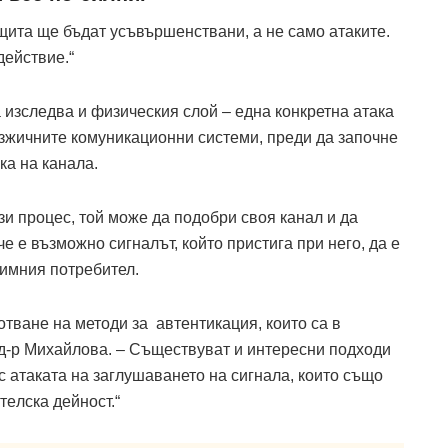
ащита ще бъдат усъвършенствани, а не само атаките.
действие.“
изследва и физическия слой – една конкретна атака
езжичните комуникационни системи, преди да започне
а на канала.
зи процес, той може да подобри своя канал и да
е е възможно сигналът, който пристига при него, да е
итимния потребител.
отване на методи за автентикация, които са в
а д-р Михайлова. – Съществуват и интересни подходи
 атаката на заглушаването на сигнала, които също
eлска дейност.“