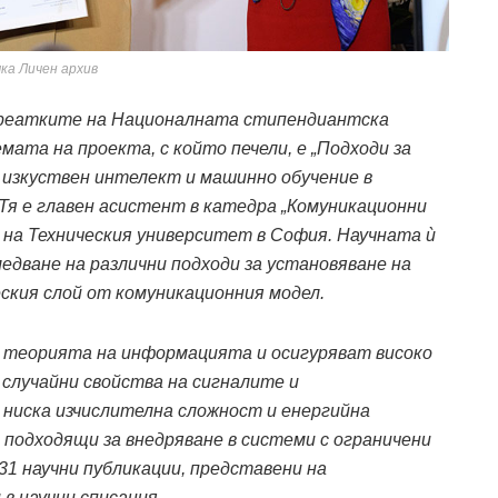
ка Личен архив
ауреатките на Националната стипендиантска
емата на проекта, с който печели, е „Подходи за
изкуствен интелект и машинно обучение в
Тя е главен асистент в катедра „Комуникационни
на Техническия университет в София. Научната ѝ
едване на различни подходи за установяване на
еския слой от комуникационния модел.
 теорията на информацията и осигуряват високо
случайни свойства на сигналите и
 ниска изчислителна сложност и енергийна
подходящи за внедряване в системи с ограничени
31 научни публикации, представени на
в научни списания.