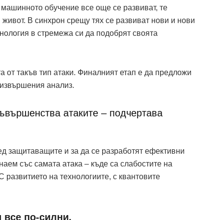
 машинното обучение все още се развиват, те
живот. В синхрон срещу тях се развиват нови и нови
хнология в стремежа си да подобрят своята
а от такъв тип атаки. Финалният етап е да предложи
 извършения анализ.
съвършенства атаките – подчертава
ед защитаващите и за да се разработят ефективни
наем със самата атака – къде са слабостите на
С развитието на технологиите, с квантовите
 все по-силни.