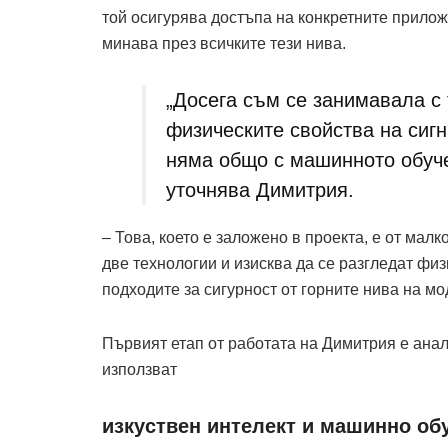
той осигурява достъпа на конкретните прило
минава през всичките тези нива.
„Досега съм се занимавала с 
физическите свойства на сигн
няма общо с машинното обуче
уточнява Димитрия.
– Това, което е заложено в проекта, е от малк
две технологии и изисква да се разгледат фи
подходите за сигурност от горните нива на мо
Първият етап от работата на Димитрия е ана
използват
изкуствен интелект и машинно об