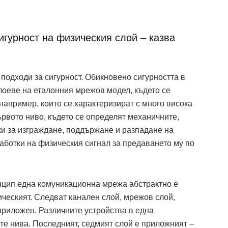
игурност на физическия слой – казва
 подходи за сигурност. Обикновено сигурността в
лоеве на еталонния мрежов модел, където се
например, които се характеризират с много висока
ървото ниво, където се определят механичните,
ки за изграждане, поддържане и разпадане на
аботки на физическия сигнал за предаването му по
нцип една комуникационна мрежа абстрактно е
ическият. Следват канален слой, мрежов слой,
приложен. Различните устройства в една
те нива. Последният, седмият слой е приложният –