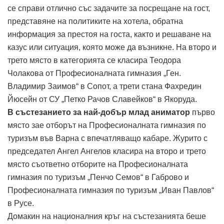
се справи отлично със задачите за посрещане на гост,
представяне на политиките на хотела, обратна
информация за престоя на госта, както и решаване на
казус или ситуация, която може да възникне. На второ и
трето място в категорията се класира Теодора
Чолакова от Професионалната гимназия „Ген.
Владимир Заимов“ в Сопот, а трети стана Фахредин
Йюсейн от СУ „Петко Рачов Славейков“ в Якоруда.
В състезанието за най-добър млад аниматор
първо
място зае отборът на Професионалната гимназия по
туризъм във Варна с впечатляващо кабаре. Журито с
председател Ангел Ангелов класира на второ и трето
място съответно отборите на Професионалната
гимназия по туризъм „Пенчо Семов“ в Габрово и
Професионалната гимназия по туризъм „Иван Павлов“
в Русе.
Домакин на националния кръг на състезанията беше