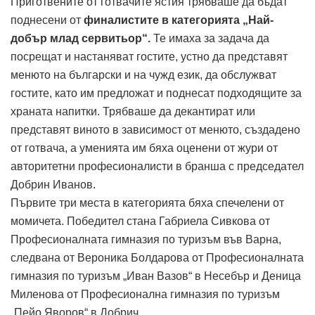
Приготвените от готвачите ястия трябваше да бъдат
поднесени от
финалистите в категорията „Най-
добър млад сервитьор“.
Те имаха за задача да
посрещат и настаняват гостите, устно да представят
менюто на български и на чужд език, да обслужват
гостите, като им предложат и поднесат подходящите за
храната напитки. Трябваше да декантират или
представят виното в зависимост от менюто, създадено
от готвача, а уменията им бяха оценени от жури от
авторитетни професионалисти в бранша с председател
Добрин Иванов.
Първите три места в категорията бяха спечелени от
момичета. Победител стана Габриела Сивкова от
Професионалната гимназия по туризъм във Варна,
следвана от Вероника Болдарова от Професионалната
гимназия по туризъм „Иван Вазов“ в Несебър и Деница
Миленова от Професионална гимназия по туризъм
„Пейо Яворов“ в Добрич.