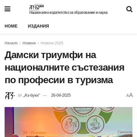
Национално издателство за образование и наука
HOME
ИЗДАНИЯ
Начало
Новини
Новини 2025
Дамски триумфи на
националните състезания
по професии в туризма
A
от
„Аз-буки“
26-04-2025
A