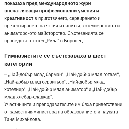
показаха пред международното жури
впечатляващи професионални умения и
креативност
в приготвянето, сервирането и
презентирането на ястия и напитки, хотелиерството и
аниматорското майсторство. Състезанията се
проведоха в хотел „Рила“ в Боровец.
Гимназистите се състезаваха в шест
категории
– „Най-добър млад барман“, „Най-добър млад готвач“,
„Най-добър млад сервитьор“, „Най-добър млад
хотелиер“, „Най-добър млад аниматор“ и „Най-добър
млад хлебар-сладкар“.
Участниците и преподавателите им бяха приветствани
от заместник-министъра на образованието и науката
Таня Михайлова.