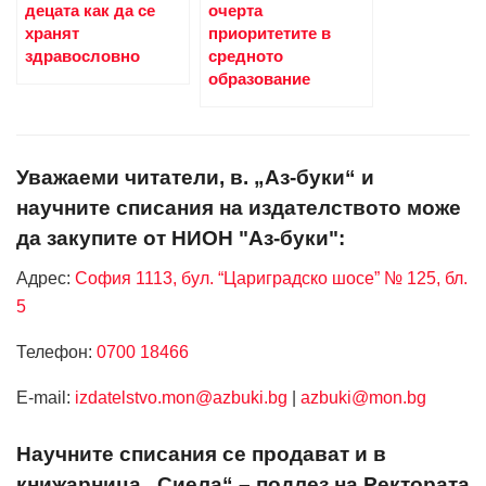
децата как да се
очерта
хранят
приоритетите в
здравословно
средното
образование
Уважаеми читатели, в. „Аз-буки“ и
научните списания на издателството може
да закупите от НИОН "Аз-буки":
Адрес:
София 1113, бул. “Цариградско шосе” № 125, бл.
5
Телефон:
0700 18466
Е-mail:
izdatelstvo.mon@azbuki.bg
|
azbuki@mon.bg
Научните списания се продават и в
книжарница „Сиела“ – подлез на Ректората