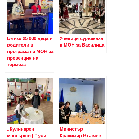
Близо 25 000 деца и
Ученици сурвакаха
родители в
в МОН за Василица
програма на МОН за
превенция на
тормоза
„Кулинарен
Министър
мастършеф“ учи
Красимир Вълчев