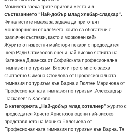
Момичета заеха трите призови места и
в
състезанието “Най-добър млад хлебар-сладкар“
.
Финалистите имаха за задача да приготвят
монопорциони от хлебчета, които са обогатени с
различни съставки, както и морковен кейк.
Журито от известни майстори пекари с председател
шеф Ради Стамболов оцени най-високо ястията на
Катерина Диканска от Софийската професионална
гимназия по туризъм. Второ и трето място заеха
съответно Симона Стоилова от Професионалната
гимназия по туризъм във Варна и Гюлтен Маринова от
Професионалната гимназия по туризъм „Александър
Паскалев“ в Хасково.
В категорията „Най-добър млад хотелиер“
журито с
председател Христо Христозов оцени най-високо
представянето на Моника Евлогиева от
Професионалната гимназия по туризъм във Варна. Тя