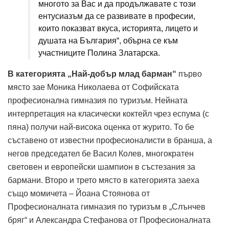
многото за Вас и да продължавате с този
ентусиазъм да се развивате в професии,
които показват вкуса, историята, лицето и
душата на България“, обърна се към
участниците Полина Златарска.
В категорията „Най-добър млад барман“
първо
място зае Моника Николаева от Софийската
професионална гимназия по туризъм. Нейната
интерпретация на класически коктейл чрез еспума (с
пяна) получи най-висока оценка от журито. То бе
съставено от известни професионалисти в бранша, а
негов председател бе Васил Колев, многократен
световен и европейски шампион в състезания за
бармани. Второ и трето място в категорията заеха
също момичета – Йоана Стоянова от
Професионалната гимназия по туризъм в „Слънчев
бряг“ и Александра Стефанова от Професионалната