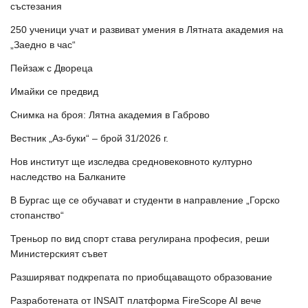
състезания
250 ученици учат и развиват умения в Лятната академия на
„Заедно в час“
Пейзаж с Двореца
Имайки се предвид
Снимка на броя: Лятна академия в Габрово
Вестник „Аз-буки“ – брой 31/2026 г.
Нов институт ще изследва средновековното културно
наследство на Балканите
В Бургас ще се обучават и студенти в направление „Горско
стопанство“
Треньор по вид спорт става регулирана професия, реши
Министерският съвет
Разширяват подкрепата по приобщаващото образование
Разработената от INSAIT платформа FireScope AI вече