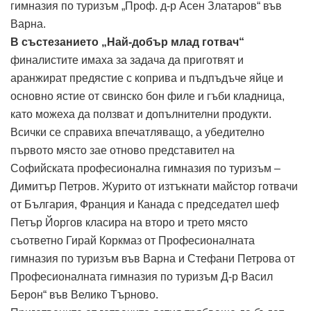
гимназия по туризъм „Проф. д-р Асен Златаров“ във
Варна.
В състезанието „Най-добър млад готвач“
финалистите имаха за задача да приготвят и
аранжират предястие с коприва и пъдпъдъче яйце и
основно ястие от свинско бон филе и гъби кладница,
като можеха да ползват и допълнителни продукти.
Всички се справиха впечатляващо, а убедително
първото място зае отново представител на
Софийската професионална гимназия по туризъм –
Димитър Петров. Журито от изтъкнати майстор готвачи
от България, Франция и Канада с председател шеф
Петър Йоргов класира на второ и трето място
съответно Гирай Коркмаз от Професионалната
гимназия по туризъм във Варна и Стефани Петрова от
Професионалната гимназия по туризъм Д-р Васил
Берон“ във Велико Търново.