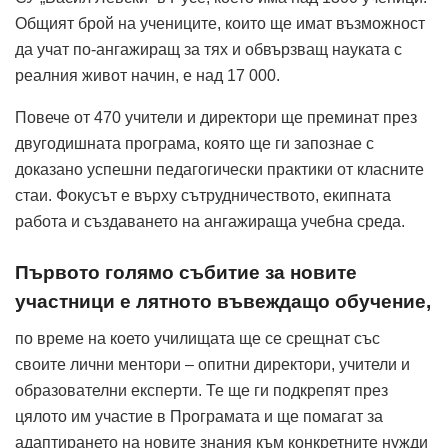
Общият брой на учениците, които ще имат възможност
да учат по-ангажиращ за тях и обвързващ науката с
реалния живот начин, е над 17 000.
Повече от 470 учители и директори ще преминат през
двугодишната програма, която ще ги запознае с
доказано успешни педагогически практики от класните
стаи. Фокусът е върху сътрудничеството, екипната
работа и създаването на ангажираща учебна среда.
Първото голямо събитие за новите
участници е лятното въвеждащо обучение,
по време на което училищата ще се срещнат със
своите лични ментори – опитни директори, учители и
образователни експерти. Те ще ги подкрепят през
цялото им участие в Програмата и ще помагат за
адаптирането на новите знания към конкретните нужди