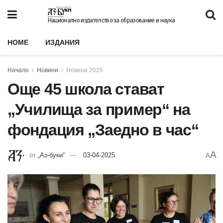
Национално издателство за образование и наука
HOME
ИЗДАНИЯ
Начало
Новини
Новини 2025
Още 45 школа стават
„Училища за пример“ на
фондация „Заедно в час“
A
от
„Аз-буки“
03-04-2025
A