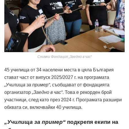
Снимки Фондация „Заедно в час“
45 училища от 34 населени места в цяла България
стават част от випуск 2025/2027 г. на програмата
„Училища за пример“
, съобщават от фондацията
организатор
„Заедно в час“
. Това е рекорден брой
участници, след като през 2024 г. Програмата разшири
обхвата си, включвайки 40 училища.
„Училища за пример“
подкрепя екипи на