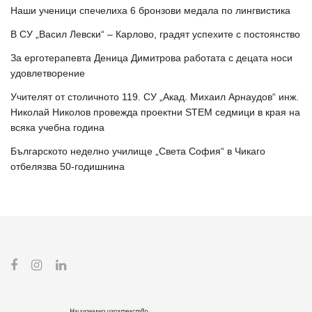
Наши ученици спечелиха 6 бронзови медала по лингвистика
В СУ „Васил Левски“ – Карлово, градят успехите с постоянство
За ерготерапевта Деница Димитрова работата с децата носи
удовлетворение
Учителят от столичното 119. СУ „Акад. Михаил Арнаудов“ инж.
Николай Николов провежда проектни STEM седмици в края на
всяка учебна година
Българското неделно училище „Света София“ в Чикаго
отбелязва 50-годишнина