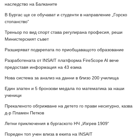
наследство на Балканите
В Бургас ще се обучават и студенти в направление „Горско
стопанство“
Треньор по вид спорт става регулирана професия, реши
Министерският съвет
Разширяват подкрепата по приобщаващото образование
Разработената от INSAIT платформа FireScope AI вече
предоставя информация на 43 езика
Нова система за анализ на данни в близо 200 училища
Един златен и 5 бронзови медала по математика за наши
ученици
Прекаленото обгрижване на детето го прави несигурно, казва
д-р Пламен Петков
Летни приключения в бургаското НЧ „Изгрев 1909“
Пореден топ учен влиза в екипа на INSAIT