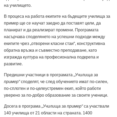
на училището.
В процеса на работа екипите на бъдещите училища за
пример ще се научат заедно да поставят цели, да
планират и да реализират промени. Програмата
насърчава споделянето на успешни подходи между
екипите чрез „отворени класни стаи“, конструктивна
обратна връзка и съвместно преподаване, като
изгражда култура на професионална подкрепа и
развитие.
Предишни участници в програмата
„Училища за
пример“
споделят, че след обучението имат по-силен,
по-сплотен и по-целеустремен екип, който работи
уверено за по-добро образование за своите ученици.
Досега в програма
„Училища за пример“
са участвали
140 училища от 21 области на страната. 1400