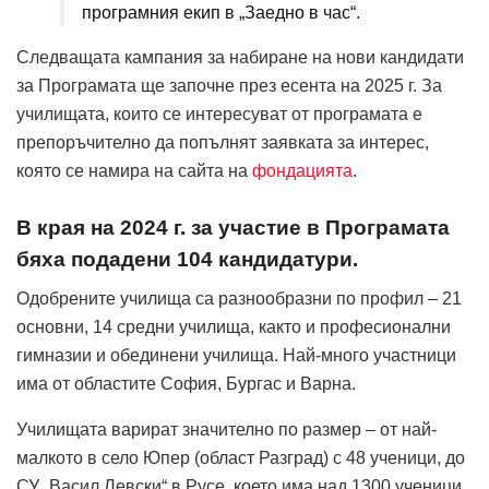
програмния екип в „Заедно в час“.
Следващата кампания за набиране на нови кандидати
за Програмата ще започне през есента на 2025 г. За
училищата, които се интересуват от програмата е
препоръчително да попълнят заявката за интерес,
която се намира на сайта на
фондацията
.
В края на 2024 г. за участие в Програмата
бяха подадени 104 кандидатури.
Одобрените училища са разнообразни по профил – 21
основни, 14 средни училища, както и професионални
гимназии и обединени училища. Най-много участници
има от областите София, Бургас и Варна.
Училищата варират значително по размер – от най-
малкото в село Юпер (област Разград) с 48 ученици, до
СУ „Васил Левски“ в Русе, което има над 1300 ученици.