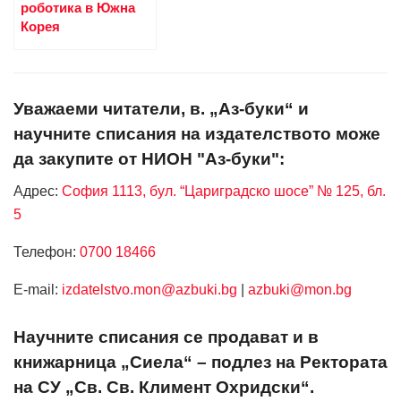
роботика в Южна
Корея
Уважаеми читатели, в. „Аз-буки“ и
научните списания на издателството може
да закупите от НИОН "Аз-буки":
Адрес:
София 1113, бул. “Цариградско шосе” № 125, бл.
5
Телефон:
0700 18466
Е-mail:
izdatelstvo.mon@azbuki.bg
|
azbuki@mon.bg
Научните списания се продават и в
книжарница „Сиела“ – подлез на Ректората
на СУ „Св. Св. Климент Охридски“.