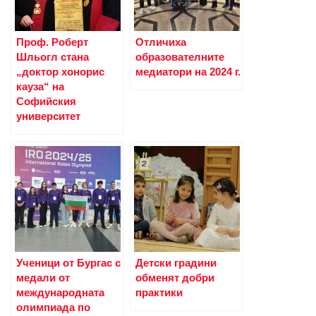
Проф. Роберт
Отличиха
Шльогл стана
образователните
„доктор хонорис
медиатори на 2024 г.
кауза“ на
Софийския
университет
Ученици от Бургас с
Детски градини
медали от
обменят добри
международната
практики
олимпиада по