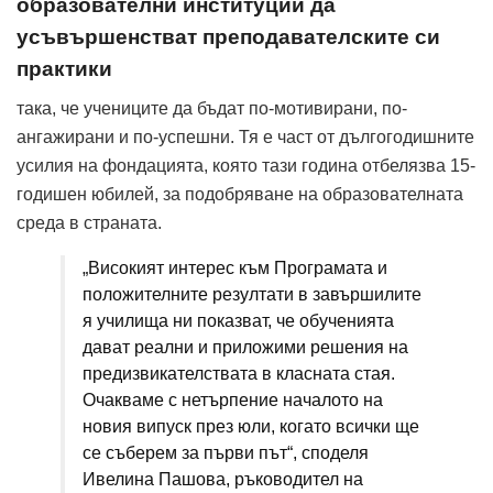
образователни институции да
усъвършенстват преподавателските си
практики
така, че учениците да бъдат по-мотивирани, по-
ангажирани и по-успешни. Тя е част от дългогодишните
усилия на фондацията, която тази година отбелязва 15-
годишен юбилей, за подобряване на образователната
среда в страната.
„Високият интерес към Програмата и
положителните резултати в завършилите
я училища ни показват, че обученията
дават реални и приложими решения на
предизвикателствата в класната стая.
Очакваме с нетърпение началото на
новия випуск през юли, когато всички ще
се съберем за първи път“, споделя
Ивелина Пашова, ръководител на