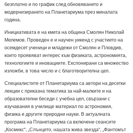
безплатно и по график след обновяването и
модернизирането на Планетариума през миналата
година.
Инициативата е на кмета на община Смолян Николай
Мелемов. Проведен е и научен уикенд с участието на
осемдесет ученици и младежи от Смолян и Пловдив,
които проявяват интерес към физиката, астрономията,
технологиите и иновациите. Експонирани са множество
изложби, в това число и с благотворителна цел.
Специалистите от Планетариума са автори на десетки
лекции с приказна тематика за най-малките и на
образователни беседи с учебна цел, свързани с
изучавания в училище материал по астрономия,
физика и другите природни науки. В актуалната
програма на Планетариума са включени сеансите
„Космикс“, „Слънцето, нашата жива звезда“, „Фантомът