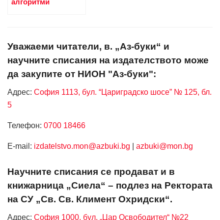
алгоритми
Уважаеми читатели, в. „Аз-буки“ и
научните списания на издателството може
да закупите от НИОН "Аз-буки":
Адрес:
София 1113, бул. “Цариградско шосе” № 125, бл.
5
Телефон:
0700 18466
Е-mail:
izdatelstvo.mon@azbuki.bg
|
azbuki@mon.bg
Научните списания се продават и в
книжарница „Сиела“ – подлез на Ректората
на СУ „Св. Св. Климент Охридски“.
Адрес:
София 1000, бул. „Цар Освободител“ №22