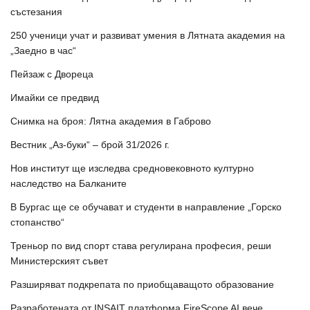
състезания
250 ученици учат и развиват умения в Лятната академия на
„Заедно в час“
Пейзаж с Двореца
Имайки се предвид
Снимка на броя: Лятна академия в Габрово
Вестник „Аз-буки“ – брой 31/2026 г.
Нов институт ще изследва средновековното културно
наследство на Балканите
В Бургас ще се обучават и студенти в направление „Горско
стопанство“
Треньор по вид спорт става регулирана професия, реши
Министерският съвет
Разширяват подкрепата по приобщаващото образование
Разработената от INSAIT платформа FireScope AI вече