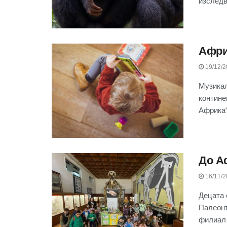
изследв
Афри
19/12/2
Музикал
контине
Африка“ 
До А
16/11/2
Децата 
Палеонт
филиал 