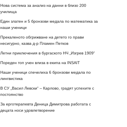
Нова система за анализ на данни в близо 200
училища
Един златен и 5 бронзови медала по математика за
наши ученици
Прекаленото обгрижване на детето го прави
несигурно, казва д-р Пламен Петков
Летни приключения в бургаското НЧ „Изгрев 1909“
Пореден топ учен влиза в екипа на INSAIT
Наши ученици спечелиха 6 бронзови медала по
лингвистика
В СУ „Васил Левски“ – Карлово, градят успехите с
постоянство
За ерготерапевта Деница Димитрова работата с
децата носи удовлетворение