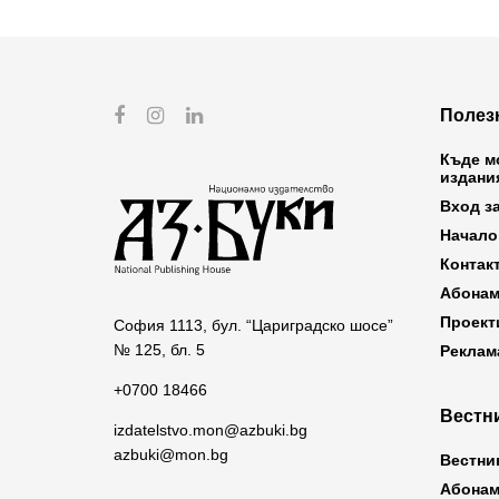
Полез
Къде м
издани
Вход з
Начало
Контак
Абонам
Проект
София 1113, бул. “Цариградско шосе”
№ 125, бл. 5
Реклам
+0700 18466
Вестни
izdatelstvo.mon@azbuki.bg
azbuki@mon.bg
Вестни
Абонам