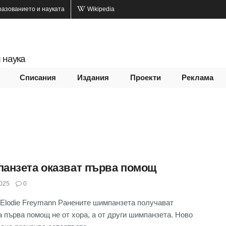
разованието и науката
Wikipedia
 наука
Списания
Издания
Проекти
Реклама
анзета оказват първа помощ
025
0
Elodie Freymann Ранените шимпанзета получават
а първа помощ не от хора, а от други шимпанзета. Ново