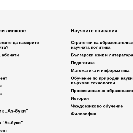
ни линкове
Научните списания
ожете да намерите
Стратегии на образователна
ята?
научната политика
а абонати
Български език и литератур
Педагогика
т
Математика и информатика
ент
Обучение по природни науки
върхови технологии
и
Професионално образовани
а
История
Чуждоезиково обучение
к „Аз-буки”
Философия
к “Аз-буки”
ент