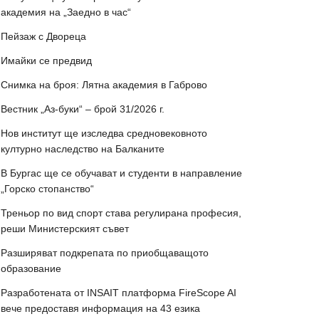
академия на „Заедно в час“
Пейзаж с Двореца
Имайки се предвид
Снимка на броя: Лятна академия в Габрово
Вестник „Аз-буки“ – брой 31/2026 г.
Нов институт ще изследва средновековното
културно наследство на Балканите
В Бургас ще се обучават и студенти в направление
„Горско стопанство“
Треньор по вид спорт става регулирана професия,
реши Министерският съвет
Разширяват подкрепата по приобщаващото
образование
Разработената от INSAIT платформа FireScope AI
вече предоставя информация на 43 езика