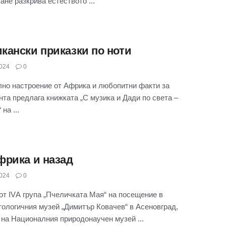
ане разкрива естеството ...
кански приказки по ноти
024
0
но настроение от Африка и любопитни факти за
нта предлага книжката „С музика и Дади по света –
на ...
фрика и назад
024
0
от IVА група „Пчеличката Мая“ на посещение в
ологичния музей „Димитър Ковачев“ в Асеновград,
на Националния природонаучен музей ...