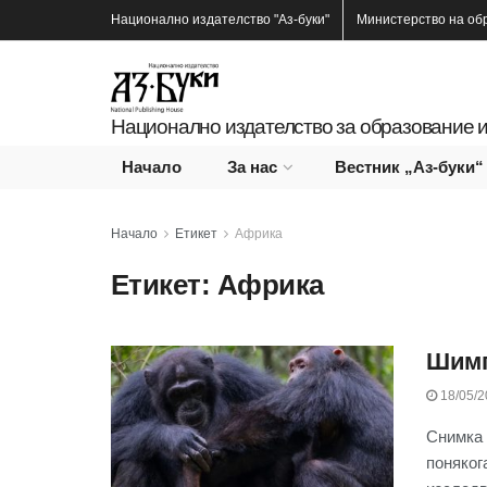
Национално издателство
"Аз-буки"
Министерство на об
Национално издателство за образование и
Начало
За нас
Вестник „Аз-буки“
Начало
Етикет
Африка
Етикет:
Африка
Шимп
18/05/2
Снимка 
поняког