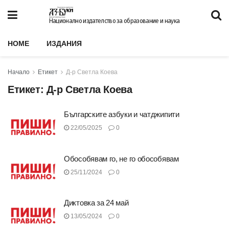
Национално издателство за образование и наука
HOME
ИЗДАНИЯ
Начало
Етикет
Д-р Светла Коева
Етикет:
Д-р Светла Коева
Българските азбуки и чатджипити
22/05/2025
0
Обособявам го, не го обособявам
25/11/2024
0
Диктовка за 24 май
13/05/2024
0