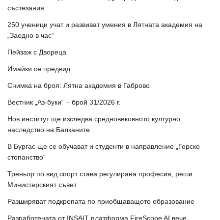
състезания
250 ученици учат и развиват умения в Лятната академия на
„Заедно в час“
Пейзаж с Двореца
Имайки се предвид
Снимка на броя: Лятна академия в Габрово
Вестник „Аз-буки“ – брой 31/2026 г.
Нов институт ще изследва средновековното културно
наследство на Балканите
В Бургас ще се обучават и студенти в направление „Горско
стопанство“
Треньор по вид спорт става регулирана професия, реши
Министерският съвет
Разширяват подкрепата по приобщаващото образование
Разработената от INSAIT платформа FireScope AI вече