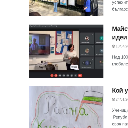
успехит
българс
Майс
идеи
18/04/2
Над 100
глобале
Кой у
24/01/2
Ученици
Републи
своя пат