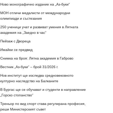
Ново монографично издание на „Аз-буки“
МОН отличи медалисти от международни
олимпиади и състезания
250 ученици учат и развиват умения в Лятната
академия на „Заедно в час“
Пейзаж с Двореца
Имайки се предвид
Снимка на броя: Лятна академия в Габрово
Вестник „Аз-буки“ – брой 31/2026 г.
Нов институт ще изследва средновековното
културно наследство на Балканите
В Бургас ще се обучават и студенти в направление
„Горско стопанство“
Треньор по вид спорт става регулирана професия,
реши Министерският съвет