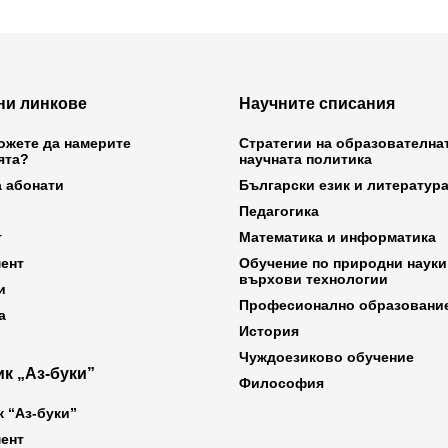
ни линкове
Научните списания
ожете да намерите
Стратегии на образователна
ята?
научната политика
а абонати
Български език и литератур
Педагогика
т
Математика и информатика
ент
Обучение по природни науки
върхови технологии
и
Професионално образовани
а
История
Чуждоезиково обучение
к „Аз-буки”
Философия
к “Аз-буки”
ент