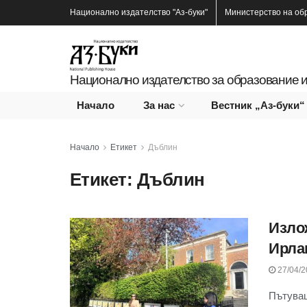
Национално издателство
"Аз-буки"
Министерство на об
Национално издателство за образование и
Начало
За нас
Вестник „Аз-буки“
Начало
Етикет
Дъблин
Етикет:
Дъблин
Изло
Ирла
27/04/2
Пътуващ