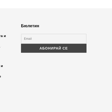
Бюлетин
та и
а
 и
е