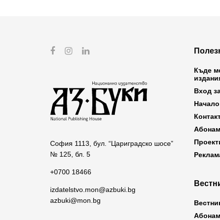
Полез
Къде м
издани
Вход з
Начало
Контак
Абонам
Проект
София 1113, бул. “Цариградско шосе”
№ 125, бл. 5
Реклам
+0700 18466
Вестни
izdatelstvo.mon@azbuki.bg
azbuki@mon.bg
Вестни
Абонам