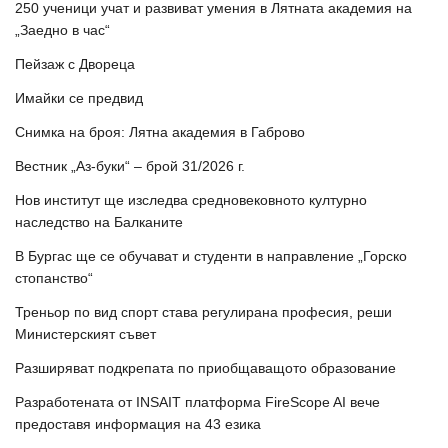
250 ученици учат и развиват умения в Лятната академия на
„Заедно в час“
Пейзаж с Двореца
Имайки се предвид
Снимка на броя: Лятна академия в Габрово
Вестник „Аз-буки“ – брой 31/2026 г.
Нов институт ще изследва средновековното културно
наследство на Балканите
В Бургас ще се обучават и студенти в направление „Горско
стопанство“
Треньор по вид спорт става регулирана професия, реши
Министерският съвет
Разширяват подкрепата по приобщаващото образование
Разработената от INSAIT платформа FireScope AI вече
предоставя информация на 43 езика