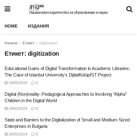
Национално издателство за образование и наука
HOME
ИЗДАНИЯ
Начало
Етикет
digitization
Етикет:
digitization
Educational Gains of Digital Transformation in Academic Libraries:
The Case of Istanbul University’s DijitalKütüpİST Project
29/05/2025
0
Digital (Non)reality: Pedagogical Approaches to Involving “Alpha”
Children in the Digital World
29/02/2024
0
State and Barriers to the Digitalization of Small and Medium-Sized
Enterprises in Bulgaria
28/02/2024
0