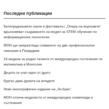
Последни публикации
Белоградчишките скали и фестивалът „Опера на върховете“
вдъхновяват създаването на модел за STEM обучение по
информационни технологии
МОН ще преразгледа сливането на две професионални
гимназии в Пазарджик
24 медала за родни таланти от международно състезание по
математика в Монголия
Децата се учат едно от друго
Бургас дава думата на младите
Ново монографично издание на „Аз-буки“
МОН отличи медалисти от международни олимпиади и
състезания