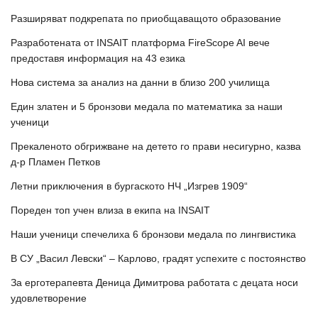
Разширяват подкрепата по приобщаващото образование
Разработената от INSAIT платформа FireScope AI вече
предоставя информация на 43 езика
Нова система за анализ на данни в близо 200 училища
Един златен и 5 бронзови медала по математика за наши
ученици
Прекаленото обгрижване на детето го прави несигурно, казва
д-р Пламен Петков
Летни приключения в бургаското НЧ „Изгрев 1909“
Пореден топ учен влиза в екипа на INSAIT
Наши ученици спечелиха 6 бронзови медала по лингвистика
В СУ „Васил Левски“ – Карлово, градят успехите с постоянство
За ерготерапевта Деница Димитрова работата с децата носи
удовлетворение