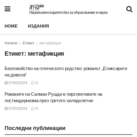
Национално издателство за образование и наука
HOME
ИЗДАНИЯ
Начало
Етикет
метафикция
Етикет:
метафикция
Безпокойство на готическото родство: романът „Еликсирите
на дявола“
07/03/2024
0
Романите на Салман Рушди в перспективите на
постмодернизма през третото хилядолетие
07/03/2024
0
Последни публикации