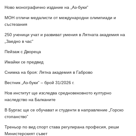
Ново монографично издание на „Аз-буки“
МОН отличи медалисти от международни олимпиади и
състезания
250 ученици учат и развиват умения в Лятната академия на
„Заедно в час“
Пейзаж с Двореца
Имайки се предвид
Снимка на броя: Лятна академия в Габрово
Вестник „Аз-буки“ – брой 31/2026 г.
Нов институт ще изследва средновековното културно
наследство на Балканите
В Бургас ще се обучават и студенти в направление „Горско
стопанство“
Треньор по вид спорт става регулирана професия, реши
Министерският съвет