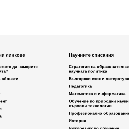
ни линкове
Научните списания
ожете да намерите
Стратегии на образователна
ята?
научната политика
а абонати
Български език и литератур
Педагогика
т
Математика и информатика
ент
Обучение по природни науки
върхови технологии
и
Професионално образовани
а
История
Чуждоезиково обучение