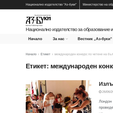
Национално издателство
"Аз-буки"
Министерство на об
Национално издателство за образование и
Начало
За нас
Вестник „Аз-буки“
Начало
Етикет
международен конкурс по четене на бъл
Етикет:
международен конку
Излъ
26/06/2
Лондон 
проведе