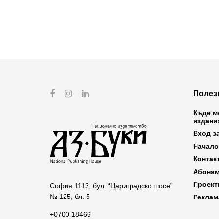
Полез
Къде м
издани
Вход з
Начало
Контак
Абонам
Проект
София 1113, бул. “Цариградско шосе”
№ 125, бл. 5
Реклам
+0700 18466