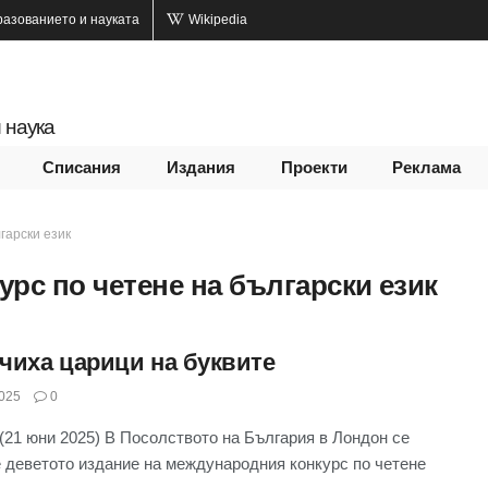
разованието и науката
Wikipedia
 наука
Списания
Издания
Проекти
Реклама
гарски език
рс по четене на български език
чиха царици на буквите
025
0
(21 юни 2025) В Посолството на България в Лондон се
 деветото издание на международния конкурс по четене