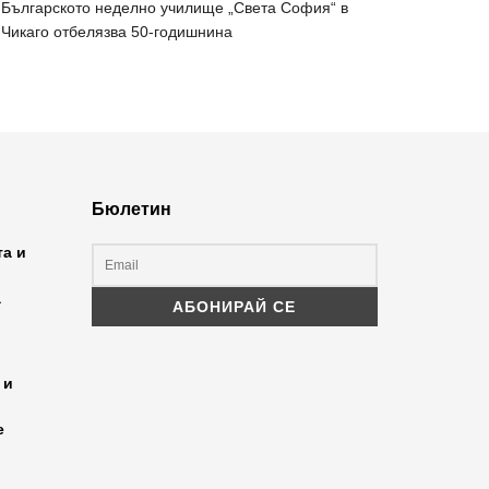
Българското неделно училище „Света София“ в
Чикаго отбелязва 50-годишнина
Бюлетин
та и
а
 и
е