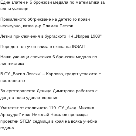
Един златен и 5 бронзови медала по математика за
наши ученици
Прекаленото обгрижване на детето го прави
несигурно, казва д-р Пламен Петков
Летни приключения в бургаското НЧ „Изгрев 1909“
Пореден топ учен влиза в екипа на INSAIT
Наши ученици спечелиха 6 бронзови медала по
лингвистика
В СУ „Васил Левски“ – Карлово, градят успехите с
постоянство
За ерготерапевта Деница Димитрова работата с
децата носи удовлетворение
Учителят от столичното 119. СУ „Акад. Михаил
Арнаудов“ инж. Николай Николов провежда
проектни STEM седмици в края на всяка учебна
година