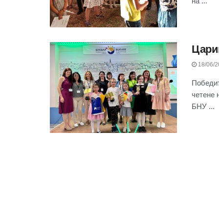
на ...
Цари
18/06/2
Победит
четене 
БНУ ...