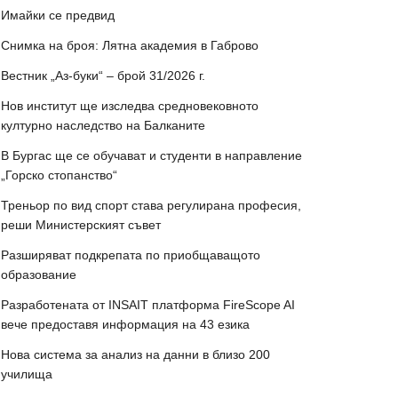
Имайки се предвид
Снимка на броя: Лятна академия в Габрово
Вестник „Аз-буки“ – брой 31/2026 г.
Нов институт ще изследва средновековното
културно наследство на Балканите
В Бургас ще се обучават и студенти в направление
„Горско стопанство“
Треньор по вид спорт става регулирана професия,
реши Министерският съвет
Разширяват подкрепата по приобщаващото
образование
Разработената от INSAIT платформа FireScope AI
вече предоставя информация на 43 езика
Нова система за анализ на данни в близо 200
училища