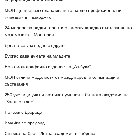
МОН ще преразгледа сливането на две професионални
гимназии в Пазарджик
24 медала за родни таланти от международно състезание по
математика в Монголия
Децата се учат едно от друго
Бургас дава думата на младите
Ново монографично издание на „Аз-буки“
МОН отличи медалисти от международни олимпиади и
състезания
250 ученици учат и развиват умения в Лятната академия на
„Заедно в час“
Пейзаж с Двореца
Имайки се предвид
Снимка на броя: Лятна академия в Габрово