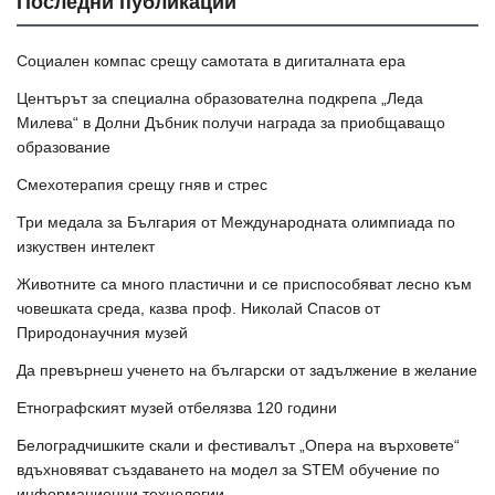
Последни публикации
Социален компас срещу самотата в дигиталната ера
Центърът за специална образователна подкрепа „Леда
Милева“ в Долни Дъбник получи награда за приобщаващо
образование
Смехотерапия срещу гняв и стрес
Три медала за България от Международната олимпиада по
изкуствен интелект
Животните са много пластични и се приспособяват лесно към
човешката среда, казва проф. Николай Спасов от
Природонаучния музей
Да превърнеш ученето на български от задължение в желание
Етнографският музей отбелязва 120 години
Белоградчишките скали и фестивалът „Опера на върховете“
вдъхновяват създаването на модел за STEM обучение по
информационни технологии