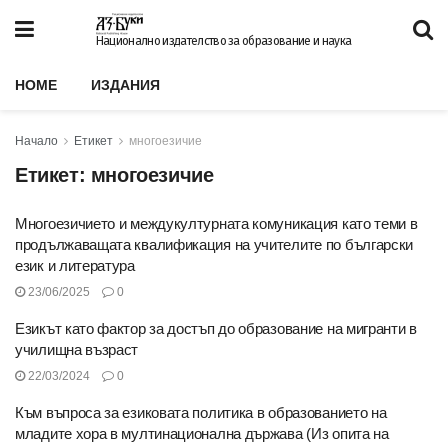
Национално издателство за образование и наука
HOME
ИЗДАНИЯ
Начало
Етикет
многоезичие
Етикет:
многоезичие
Многоезичието и междукултурната комуникация като теми в
продължаващата квалификация на учителите по български
език и литература
23/06/2025
0
Езикът като фактор за достъп до образование на мигранти в
училищна възраст
22/03/2024
0
Към въпроса за езиковата политика в образованието на
младите хора в мултинационална държава (Из опита на