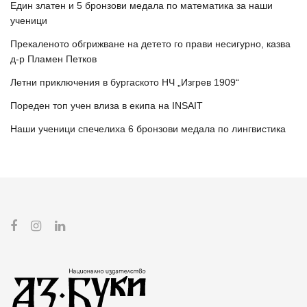
Един златен и 5 бронзови медала по математика за наши
ученици
Прекаленото обгрижване на детето го прави несигурно, казва
д-р Пламен Петков
Летни приключения в бургаското НЧ „Изгрев 1909“
Пореден топ учен влиза в екипа на INSAIT
Наши ученици спечелиха 6 бронзови медала по лингвистика