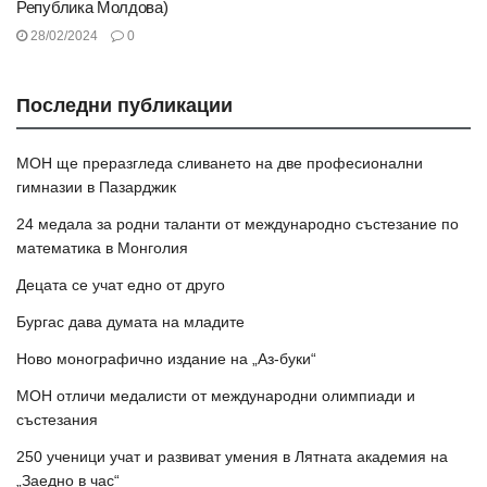
Република Молдова)
28/02/2024
0
Последни публикации
МОН ще преразгледа сливането на две професионални
гимназии в Пазарджик
24 медала за родни таланти от международно състезание по
математика в Монголия
Децата се учат едно от друго
Бургас дава думата на младите
Ново монографично издание на „Аз-буки“
МОН отличи медалисти от международни олимпиади и
състезания
250 ученици учат и развиват умения в Лятната академия на
„Заедно в час“