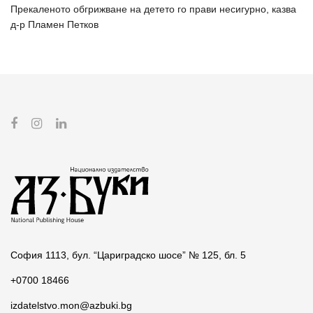
Прекаленото обгрижване на детето го прави несигурно, казва
д-р Пламен Петков
София 1113, бул. “Цариградско шосе” № 125, бл. 5
+0700 18466
izdatelstvo.mon@azbuki.bg