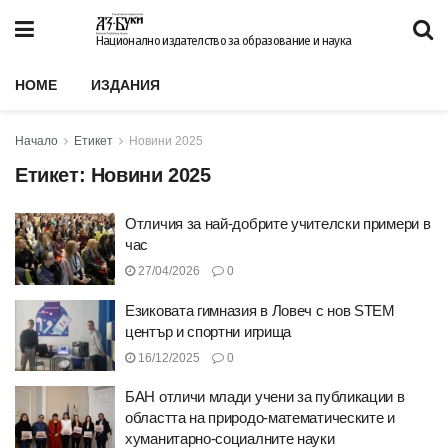
Национално издателство за образование и наука
HOME
ИЗДАНИЯ
Начало
Етикет
Новини 2025
Етикет:
Новини 2025
Отличия за най-добрите учителски примери в
час
27/04/2026
0
Езиковата гимназия в Ловеч с нов STEM
център и спортни игрища
16/12/2025
0
БАН отличи млади учени за публикации в
областта на природо-математическите и
хуманитарно-социалните науки