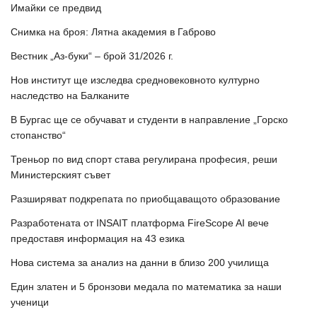
Имайки се предвид
Снимка на броя: Лятна академия в Габрово
Вестник „Аз-буки“ – брой 31/2026 г.
Нов институт ще изследва средновековното културно
наследство на Балканите
В Бургас ще се обучават и студенти в направление „Горско
стопанство“
Треньор по вид спорт става регулирана професия, реши
Министерският съвет
Разширяват подкрепата по приобщаващото образование
Разработената от INSAIT платформа FireScope AI вече
предоставя информация на 43 езика
Нова система за анализ на данни в близо 200 училища
Един златен и 5 бронзови медала по математика за наши
ученици