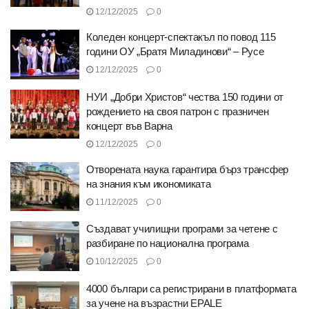
12/12/2025
0
Коледен концерт-спектакъл по повод 115
години ОУ „Братя Миладинови“ – Русе
12/12/2025
0
НУИ „Добри Христов“ чества 150 години от
рождението на своя патрон с празничен
концерт във Варна
12/12/2025
0
Отворената наука гарантира бърз трансфер
на знания към икономиката
11/12/2025
0
Създават училищни програми за четене с
разбиране по национална програма
10/12/2025
0
4000 българи са регистрирани в платформата
за учене на възрастни EPALE