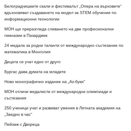
Белоградчишките скали и фестивалът „Опера на върховете“
вдъхновяват създаването на модел за STEM обучение по
информационни технологии
МОН ще преразгледа сливането на две професионални
гимназии в Пазарджик
24 медала за родни таланти от международно състезание по
математика в Монголия
Децата се учат едно от друго
Бургас дава думата на младите
Ново монографично издание на „Аз-буки“
МОН отличи медалисти от международни олимпиади и
състезания
250 ученици учат и развиват умения в Лятната академия на
„Заедно в час“
Пейзаж с Двореца