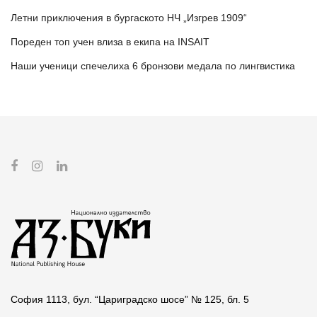
Летни приключения в бургаското НЧ „Изгрев 1909“
Пореден топ учен влиза в екипа на INSAIT
Наши ученици спечелиха 6 бронзови медала по лингвистика
София 1113, бул. “Цариградско шосе” № 125, бл. 5