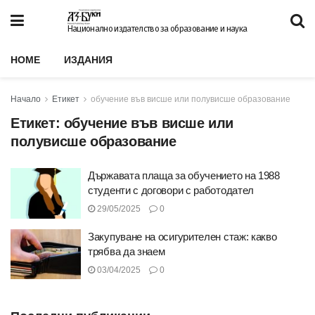
Национално издателство за образование и наука
HOME
ИЗДАНИЯ
Начало
Етикет
обучение във висше или полувисше образование
Етикет:
обучение във висше или
полувисше образование
Държавата плаща за обучението на 1988
студенти с договори с работодател
29/05/2025
0
Закупуване на осигурителен стаж: какво
трябва да знаем
03/04/2025
0