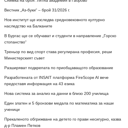
Снимка на броя: Лятна академия в Габрово
Вестник „Аз-буки“ – брой 31/2026 г.
Нов институт ще изследва средновековното културно
наследство на Балканите
В Бургас ще се обучават и студенти в направление „Горско
стопанство“
Треньор по вид спорт става регулирана професия, реши
Министерският съвет
Разширяват подкрепата по приобщаващото образование
Разработената от INSAIT платформа FireScope AI вече
предоставя информация на 43 езика
Нова система за анализ на данни в близо 200 училища
Един златен и 5 бронзови медала по математика за наши
ученици
Прекаленото обгрижване на детето го прави несигурно, казва
д-р Пламен Петков