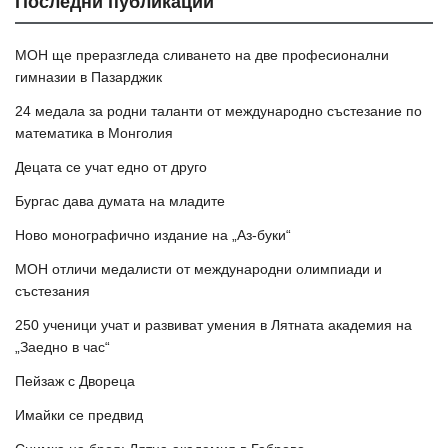
Последни публикации
МОН ще преразгледа сливането на две професионални
гимназии в Пазарджик
24 медала за родни таланти от международно състезание по
математика в Монголия
Децата се учат едно от друго
Бургас дава думата на младите
Ново монографично издание на „Аз-буки“
МОН отличи медалисти от международни олимпиади и
състезания
250 ученици учат и развиват умения в Лятната академия на
„Заедно в час“
Пейзаж с Двореца
Имайки се предвид