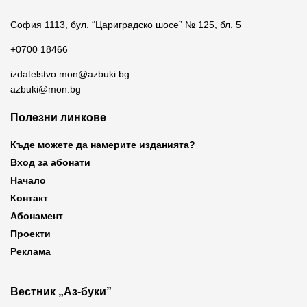
София 1113, бул. “Цариградско шосе” № 125, бл. 5
+0700 18466
izdatelstvo.mon@azbuki.bg
azbuki@mon.bg
Полезни линкове
Къде можете да намерите изданията?
Вход за абонати
Начало
Контакт
Абонамент
Проекти
Реклама
Вестник „Аз-буки”