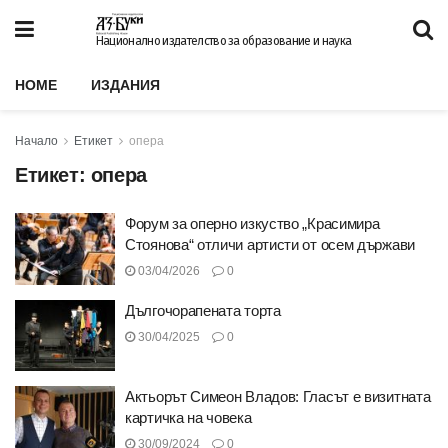
Национално издателство за образование и наука
HOME
ИЗДАНИЯ
Начало
Етикет
опера
Етикет:
опера
Форум за оперно изкуство „Красимира
Стоянова“ отличи артисти от осем държави
03/04/2026
0
Дългочорапената торта
30/04/2025
0
Актьорът Симеон Владов: Гласът е визитната
картичка на човека
30/09/2024
0