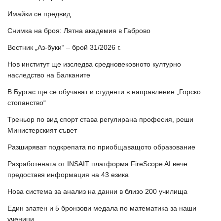
Имайки се предвид
Снимка на броя: Лятна академия в Габрово
Вестник „Аз-буки“ – брой 31/2026 г.
Нов институт ще изследва средновековното културно
наследство на Балканите
В Бургас ще се обучават и студенти в направление „Горско
стопанство“
Треньор по вид спорт става регулирана професия, реши
Министерският съвет
Разширяват подкрепата по приобщаващото образование
Разработената от INSAIT платформа FireScope AI вече
предоставя информация на 43 езика
Нова система за анализ на данни в близо 200 училища
Един златен и 5 бронзови медала по математика за наши
ученици