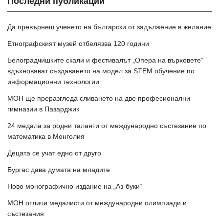
Последни публикации
Да превърнеш ученето на български от задължение в желание
Етнографският музей отбелязва 120 години
Белоградчишките скали и фестивалът „Опера на върховете“
вдъхновяват създаването на модел за STEM обучение по
информационни технологии
МОН ще преразгледа сливането на две професионални
гимназии в Пазарджик
24 медала за родни таланти от международно състезание по
математика в Монголия
Децата се учат едно от друго
Бургас дава думата на младите
Ново монографично издание на „Аз-буки“
МОН отличи медалисти от международни олимпиади и
състезания