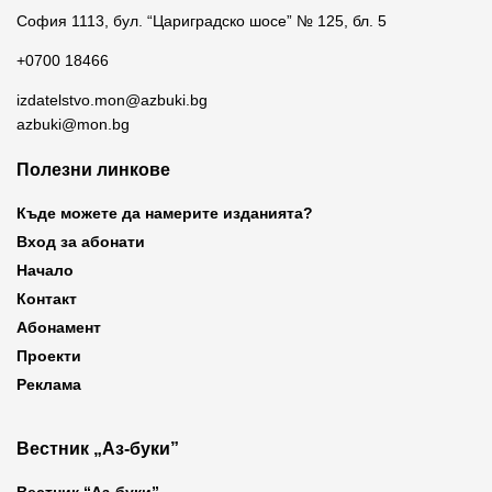
София 1113, бул. “Цариградско шосе” № 125, бл. 5
+0700 18466
izdatelstvo.mon@azbuki.bg
azbuki@mon.bg
Полезни линкове
Къде можете да намерите изданията?
Вход за абонати
Начало
Контакт
Абонамент
Проекти
Реклама
Вестник „Аз-буки”