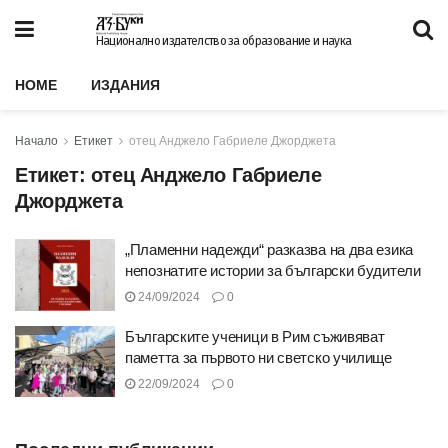
Национално издателство за образование и наука
HOME
ИЗДАНИЯ
Начало
Етикет
отец Анджело Габриеле Джорджета
Етикет:
отец Анджело Габриеле
Джорджета
„Пламенни надежди“ разказва на два езика
непознатите истории за български будители
24/09/2024
0
Българските ученици в Рим съживяват
паметта за първото ни светско училище
22/09/2024
0