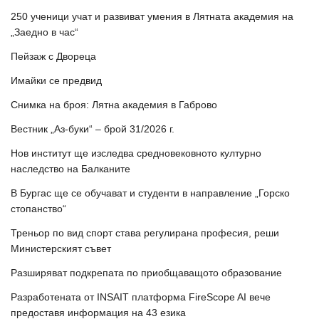
250 ученици учат и развиват умения в Лятната академия на
„Заедно в час“
Пейзаж с Двореца
Имайки се предвид
Снимка на броя: Лятна академия в Габрово
Вестник „Аз-буки“ – брой 31/2026 г.
Нов институт ще изследва средновековното културно
наследство на Балканите
В Бургас ще се обучават и студенти в направление „Горско
стопанство“
Треньор по вид спорт става регулирана професия, реши
Министерският съвет
Разширяват подкрепата по приобщаващото образование
Разработената от INSAIT платформа FireScope AI вече
предоставя информация на 43 езика