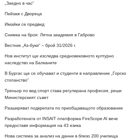
„Заедно в час“
Пейзаж с Двореца
Имайки се предвид
Снимка на броя: Лятна академия в Габрово
Вестник „Аз-буки“ – брой 31/2026 г.
Нов институт ще изследва средновековното културно
наследство на Балканите
В Бургас ще се обучават и студенти в направление „Горско
стопанство“
Треньор по вид спорт става регулирана професия, реши
Министерският съвет
Разширяват подкрепата по приобщаващото образование
Разработената от INSAIT платформа FireScope AI вече
предоставя информация на 43 езика
Нова система за анализ на данни в близо 200 училища