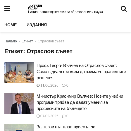
Национално издателство за образование и наука
HOME
ИЗДАНИЯ
Начало
Етикет
Отраслов съвет
Етикет:
Отраслов съвет
Проф. Георги Вълчев на Отраслов съвет:
Само в диалог можем да взимаме правилните
решения
11/06/2026
0
Министър Красимир Вълчев: Новите учебни
програми трябва да дадат умения за
професиите на бъдещето
07/02/2025
0
За първи път план-приемът за