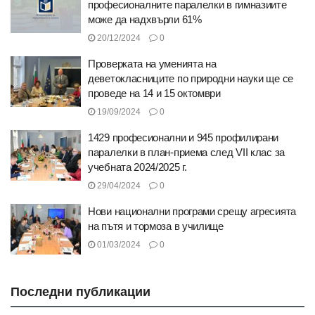
професионалните паралелки в гимназиите
може да надхвърли 61%
20/12/2024
0
Проверката на уменията на
деветокласниците по природни науки ще се
проведе на 14 и 15 октомври
19/09/2024
0
1429 професионални и 945 профилирани
паралелки в план-приема след VII клас за
учебната 2024/2025 г.
29/04/2024
0
Нови национални програми срещу агресията
на пътя и тормоза в училище
01/03/2024
0
Последни публикации