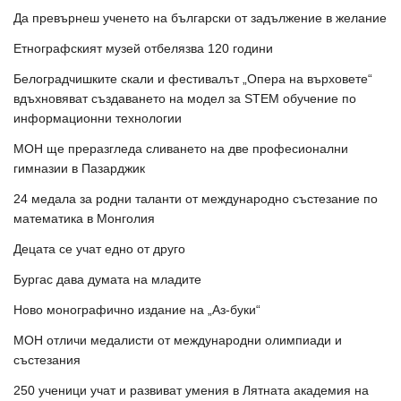
Да превърнеш ученето на български от задължение в желание
Етнографският музей отбелязва 120 години
Белоградчишките скали и фестивалът „Опера на върховете“
вдъхновяват създаването на модел за STEM обучение по
информационни технологии
МОН ще преразгледа сливането на две професионални
гимназии в Пазарджик
24 медала за родни таланти от международно състезание по
математика в Монголия
Децата се учат едно от друго
Бургас дава думата на младите
Ново монографично издание на „Аз-буки“
МОН отличи медалисти от международни олимпиади и
състезания
250 ученици учат и развиват умения в Лятната академия на