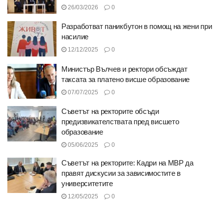
26/03/2026
0
Разработват паникбутон в помощ на жени при
насилие
12/12/2025
0
Министър Вълчев и ректори обсъждат
таксата за платено висше образование
07/07/2025
0
Съветът на ректорите обсъди
предизвикателствата пред висшето
образование
05/06/2025
0
Съветът на ректорите: Кадри на МВР да
правят дискусии за зависимостите в
университетите
12/05/2025
0