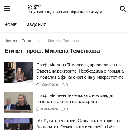
Национално издателство за образование и наука
HOME
ИЗДАНИЯ
Начало
Етикет
проф. Миглена Темелкова
Етикет:
проф. Миглена Темелкова
Проф. Миглена Темелкова, председател на
Съвета на ректорите: Необходима е промяна
в модела на финансиране на университетите
10/04/2026
0
Проф. Миглена Темелкова с нов мандат
начело на Съвета на ректорите
26/03/2026
0
„Аз-буки“ представи „Стопанска история на
българите в Османската империя“ в БАН