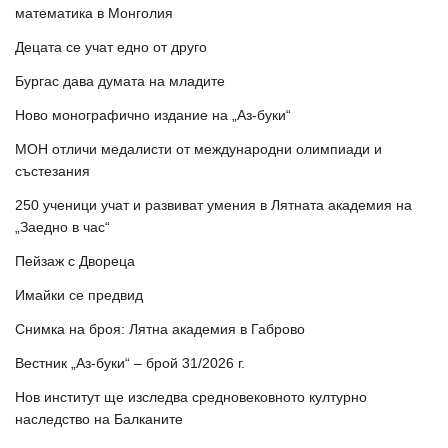
математика в Монголия
Децата се учат едно от друго
Бургас дава думата на младите
Ново монографично издание на „Аз-буки“
МОН отличи медалисти от международни олимпиади и
състезания
250 ученици учат и развиват умения в Лятната академия на
„Заедно в час“
Пейзаж с Двореца
Имайки се предвид
Снимка на броя: Лятна академия в Габрово
Вестник „Аз-буки“ – брой 31/2026 г.
Нов институт ще изследва средновековното културно
наследство на Балканите