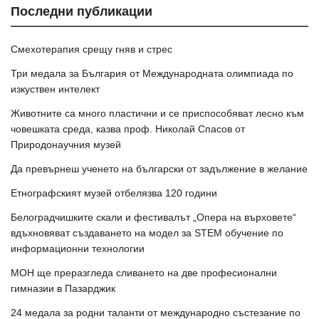
Последни публикации
Смехотерапия срещу гняв и стрес
Три медала за България от Международната олимпиада по
изкуствен интелект
Животните са много пластични и се приспособяват лесно към
човешката среда, казва проф. Николай Спасов от
Природонаучния музей
Да превърнеш ученето на български от задължение в желание
Етнографският музей отбелязва 120 години
Белоградчишките скали и фестивалът „Опера на върховете“
вдъхновяват създаването на модел за STEM обучение по
информационни технологии
МОН ще преразгледа сливането на две професионални
гимназии в Пазарджик
24 медала за родни таланти от международно състезание по