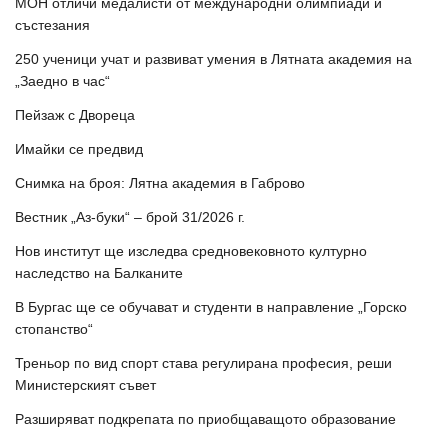
МОН отличи медалисти от международни олимпиади и
състезания
250 ученици учат и развиват умения в Лятната академия на
„Заедно в час“
Пейзаж с Двореца
Имайки се предвид
Снимка на броя: Лятна академия в Габрово
Вестник „Аз-буки“ – брой 31/2026 г.
Нов институт ще изследва средновековното културно
наследство на Балканите
В Бургас ще се обучават и студенти в направление „Горско
стопанство“
Треньор по вид спорт става регулирана професия, реши
Министерският съвет
Разширяват подкрепата по приобщаващото образование