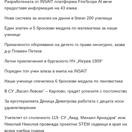
Разработената от INSAIT платформа FireScope AI вече
предоставя информация на 43 езика
Нова система за анализ на данни в близо 200 училища
Един златен и 5 бронзови медала по математика за наши
ученици
Прекаленото обгрижване на детето го прави несигурно, казва
д-р Пламен Петков
Летни приключения в бургаското НЧ „Изгрев 1909“
Пореден топ учен влиза в екипа на INSAIT
Наши ученици спечелиха 6 бронзови медала по лингвистика
В СУ „Васил Левски“ – Карлово, градят успехите с постоянство
За ерготерапевта Деница Димитрова работата с децата носи
удовлетворение
Учителят от столичното 119. СУ „Акад. Михаил Арнаудов“ инж.
Николай Николов провежда проектни STEM седмици в края на
всяка учебна година