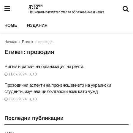
Национално издателство за образование и наука
HOME
ИЗДАНИЯ
Начало
Етикет
прозодия
Етикет:
прозодия
Ритъм и ритмична организация на речта
11/07/2024
0
Прозодични аспекти на произношението на украински
студенти, изучаващи български език като чужд
22/03/2024
0
Последни публикации