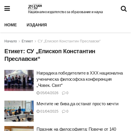
Национално издателство за образование и наука
HOME
ИЗДАНИЯ
Начало
Етикет
СУ „Епископ Константин Преславски“
Етикет:
СУ „Епископ Константин
Преславски“
Наградиха победителите в XXX национална
ученическа философска конференция
„Човек. Свят“
05/04/2026
0
Мечтите не бива да останат просто мечти
01/04/2025
0
Празник на философията: Повече от 140