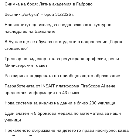
Снимка на броя: Лятна академия в Габрово
Вестник „Аз-буки“ – брой 31/2026 г.
Нов институт ще изследва средновековното културно
наследство на Балканите
В Бургас ще се обучават и студенти в направление „Горско
стопанство“
Треньор по вид спорт става регулирана професия, реши
Министерският съвет
Разширяват подкрепата по приобщаващото образование
Разработената от INSAIT платформа FireScope AI вече
предоставя информация на 43 езика
Нова система за анализ на данни в близо 200 училища
Един златен и 5 бронзови медала по математика за наши
ученици
Прекаленото обгрижване на детето го прави несигурно, казва