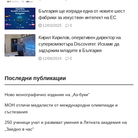
България ще изгради една от новите шест
фабрики за изкуствен интелект на ЕС
12/03/2025
0
Кирил Кирилов, оперативен директор на
суперкомпютъра Discoverer: Искаме да
задържим младите в България
12/08/2024
0
Последни публикации
Ново монографично издание на „Аз-буки“
МОН отличи медалисти от международни олимпиади и
състезания
250 ученици учат и развиват умения в Лятната академия на
„Заедно в час“