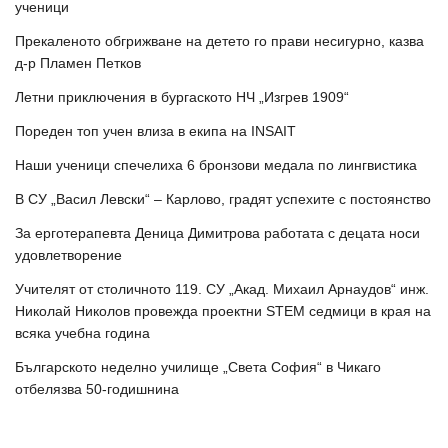
ученици
Прекаленото обгрижване на детето го прави несигурно, казва
д-р Пламен Петков
Летни приключения в бургаското НЧ „Изгрев 1909“
Пореден топ учен влиза в екипа на INSAIT
Наши ученици спечелиха 6 бронзови медала по лингвистика
В СУ „Васил Левски“ – Карлово, градят успехите с постоянство
За ерготерапевта Деница Димитрова работата с децата носи
удовлетворение
Учителят от столичното 119. СУ „Акад. Михаил Арнаудов“ инж.
Николай Николов провежда проектни STEM седмици в края на
всяка учебна година
Българското неделно училище „Света София“ в Чикаго
отбелязва 50-годишнина