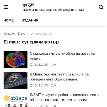
Национално издателство за образование и наука
HOME
ИЗДАНИЯ
Начало
Етикет
суперкомпютър
Етикет:
суперкомпютър
Създадоха виртуален образ на мозък на
мишка
23/11/2025
0
В Министерския съвет: 92 млн.лв. за
обезщетения в образованието
19/11/2025
0
INSAIT с научен пробив на световно ниво в
областта на квантовите изчисления
13/10/2025
0