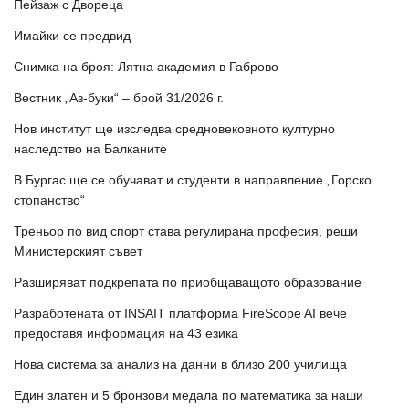
Пейзаж с Двореца
Имайки се предвид
Снимка на броя: Лятна академия в Габрово
Вестник „Аз-буки“ – брой 31/2026 г.
Нов институт ще изследва средновековното културно
наследство на Балканите
В Бургас ще се обучават и студенти в направление „Горско
стопанство“
Треньор по вид спорт става регулирана професия, реши
Министерският съвет
Разширяват подкрепата по приобщаващото образование
Разработената от INSAIT платформа FireScope AI вече
предоставя информация на 43 езика
Нова система за анализ на данни в близо 200 училища
Един златен и 5 бронзови медала по математика за наши