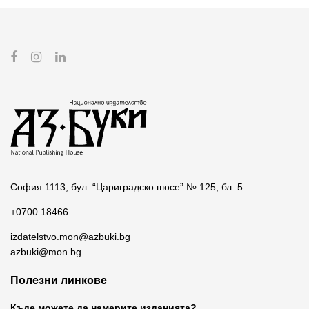
София 1113, бул. “Цариградско шосе” № 125, бл. 5
+0700 18466
izdatelstvo.mon@azbuki.bg
azbuki@mon.bg
Полезни линкове
Къде можете да намерите изданията?