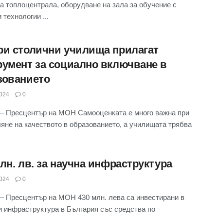
а топлоцентрала, оборудване на зала за обучение с
 технологии ...
ри столични училища прилагат
румент за социално включване в
зованието
024
0
– Пресцентър на МОН Самооценката е много важна при
яне на качеството в образованието, а училищата трябва
лн. лв. за научна инфраструктура
024
0
– Пресцентър на МОН 430 млн. лева са инвестирани в
и инфраструктура в България със средства по