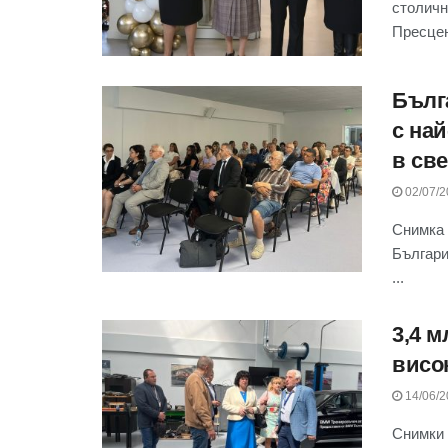
столичн
Пресцен
Бълг
с на
в све
02/07/2
Снимка 
Българи
...
3,4 м
висо
14/06/2
Снимки 