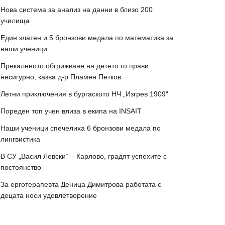
Нова система за анализ на данни в близо 200
училища
Един златен и 5 бронзови медала по математика за
наши ученици
Прекаленото обгрижване на детето го прави
несигурно, казва д-р Пламен Петков
Летни приключения в бургаското НЧ „Изгрев 1909“
Пореден топ учен влиза в екипа на INSAIT
Наши ученици спечелиха 6 бронзови медала по
лингвистика
В СУ „Васил Левски“ – Карлово, градят успехите с
постоянство
За ерготерапевта Деница Димитрова работата с
децата носи удовлетворение