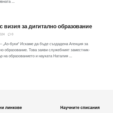
вната ...
с визия за дигитално образование
024
0
– „Аз-буки“ Искаме да бъде създадена Агенция за
но образование. Това заяви служебният заместник-
р на образованието и науката Наталия ...
ни линкове
Научните списания