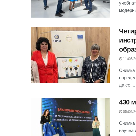
учебнат
модерни
Чети
инст
обра
11/06/2
Снимка 
определ
да се ...
430 м
05/06/2
Снимка 
научна 