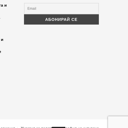
та и
а
 и
е