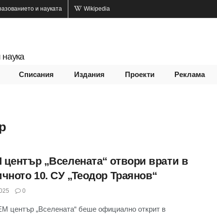
разованието и науката
Wikipedia
 наука
Списания
Издания
Проекти
Реклама
р
 център „Вселената“ отвори врати в
ичното 10. СУ „Теодор Траянов“
025
0
M център „Вселената“ беше официално открит в