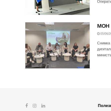
Операти
МОН 
05/06/2
Снимка 
дигитал
министъ
Полез