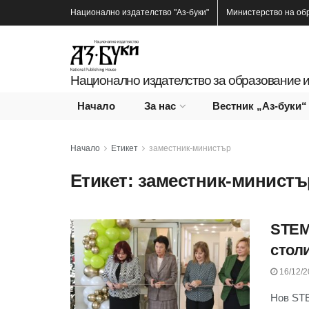
Национално издателство
"Аз-буки"
Министерство на об
Национално издателство за образование и
Начало
За нас
Вестник „Аз-буки“
Начало
Етикет
заместник-министър
Етикет:
заместник-министъ
STEM
стол
16/12/2
Нов STE