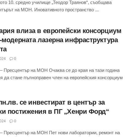
ото 10. средно училище „Теодор Траянов“, съобщава
търът на МОН. Иновативното пространство ...
ария влиза в европейски консорциум
й-модерната лазерна инфраструктура
та
024
0
– Пресцентър на МОН Очаква се до края на тази година
я да стане пълноправен член на европейския консорциум
лн.лв. се инвестират в център за
ки постижения в ПГ „Хенри Форд“
024
0
– Пресцентър на МОН Пет нови лаборатории, ремонт на