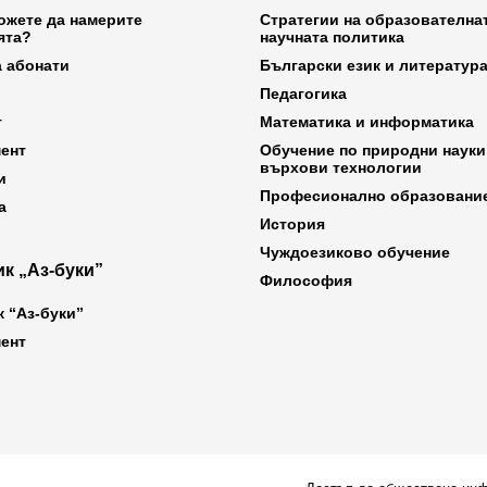
ожете да намерите
Стратегии на образователна
ята?
научната политика
а абонати
Български език и литератур
Педагогика
т
Математика и информатика
ент
Обучение по природни науки
върхови технологии
и
Професионално образовани
а
История
Чуждоезиково обучение
к „Аз-буки”
Философия
к “Аз-буки”
ент