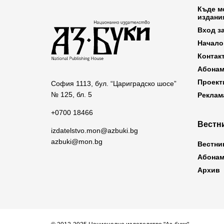
Къде м
издани
Вход з
Начало
Контак
Абонам
Проект
София 1113, бул. “Цариградско шосе”
№ 125, бл. 5
Реклам
+0700 18466
Вестни
izdatelstvo.mon@azbuki.bg
azbuki@mon.bg
Вестни
Абонам
Архив