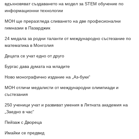
вдъхновяват създаването на модел за STEM обучение по
информационни технологии
МОН ще преразгледа сливането на две професионални
гимназии в Пазарджик
24 медала за родни таланти от международно състезание по
математика в Монголия
Децата се учат едно от друго
Бургас дава думата на младите
Ново монографично издание на „Аз-буки“
МОН отличи медалисти от международни олимпиади и
състезания
250 ученици учат и развиват умения в Лятната академия на
„Заедно в час“
Пейзаж с Двореца
Имайки се предвид