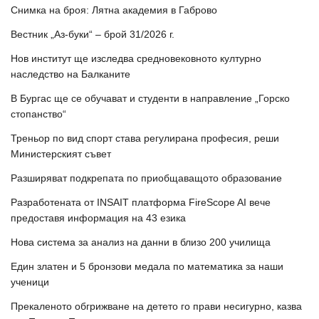
Снимка на броя: Лятна академия в Габрово
Вестник „Аз-буки“ – брой 31/2026 г.
Нов институт ще изследва средновековното културно
наследство на Балканите
В Бургас ще се обучават и студенти в направление „Горско
стопанство“
Треньор по вид спорт става регулирана професия, реши
Министерският съвет
Разширяват подкрепата по приобщаващото образование
Разработената от INSAIT платформа FireScope AI вече
предоставя информация на 43 езика
Нова система за анализ на данни в близо 200 училища
Един златен и 5 бронзови медала по математика за наши
ученици
Прекаленото обгрижване на детето го прави несигурно, казва