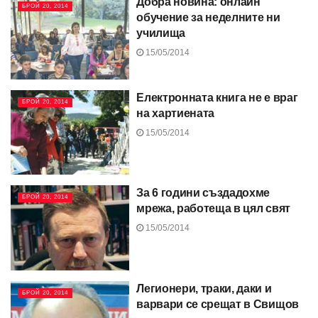
Добра новина: онлайн
БРОЙ 20, 2014
обучение за неделните ни
училища
15/05/2014
Електронната книга не е враг
БРОЙ 20, 2014
на хартиената
15/05/2014
За 6 години създадохме
БРОЙ 20, 2014
мрежа, работеща в цял свят
15/05/2014
Легионери, траки, даки и
БРОЙ 20, 2014
варвари се срещат в Свищов