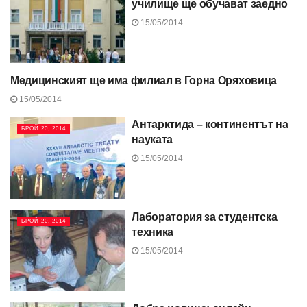
училище ще обучават заедно
15/05/2014
Медицинският ще има филиал в Горна Оряховица
БРОЙ 20, 2014
15/05/2014
Антарктида – континентът на
БРОЙ 20, 2014
науката
15/05/2014
Лаборатория за студентска
БРОЙ 20, 2014
техника
15/05/2014