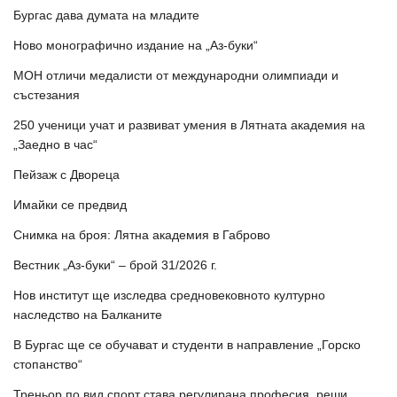
Бургас дава думата на младите
Ново монографично издание на „Аз-буки“
МОН отличи медалисти от международни олимпиади и
състезания
250 ученици учат и развиват умения в Лятната академия на
„Заедно в час“
Пейзаж с Двореца
Имайки се предвид
Снимка на броя: Лятна академия в Габрово
Вестник „Аз-буки“ – брой 31/2026 г.
Нов институт ще изследва средновековното културно
наследство на Балканите
В Бургас ще се обучават и студенти в направление „Горско
стопанство“
Треньор по вид спорт става регулирана професия, реши