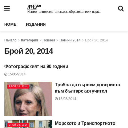
Национално издателство за образование и наука
HOME
ИЗДАНИЯ
Начало
Категория
Новини
Новини 2014
Брой 20, 2014
Брой 20, 2014
Фотографският на 90 години
БРОЙ 20, 2014
15/05/2014
Трябва да върнем доверието
БРОЙ 20, 2014
към българския учител
15/05/2014
Морското и Транспортното
БРОЙ 20, 2014