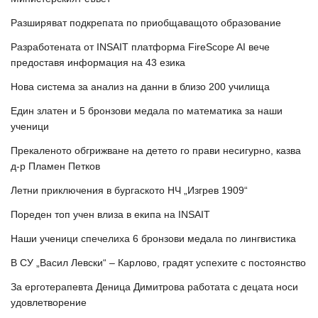
Разширяват подкрепата по приобщаващото образование
Разработената от INSAIT платформа FireScope AI вече
предоставя информация на 43 езика
Нова система за анализ на данни в близо 200 училища
Един златен и 5 бронзови медала по математика за наши
ученици
Прекаленото обгрижване на детето го прави несигурно, казва
д-р Пламен Петков
Летни приключения в бургаското НЧ „Изгрев 1909“
Пореден топ учен влиза в екипа на INSAIT
Наши ученици спечелиха 6 бронзови медала по лингвистика
В СУ „Васил Левски“ – Карлово, градят успехите с постоянство
За ерготерапевта Деница Димитрова работата с децата носи
удовлетворение