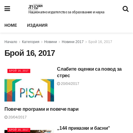
Национално издателство за образование и наука
HOME
ИЗДАНИЯ
Начало
Категория
Новини
Новини 2017
Брой 16, 2017
Брой 16, 2017
Слабите оценки са повод за
БРОЙ 16, 2017
стрес
20/04/2017
Повече програми и повече пари
БРОЙ 16, 2017
20/04/2017
„144 приказки и басни“
БРОЙ 16, 2017