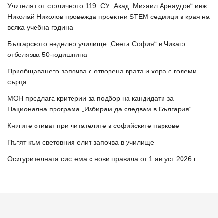
Учителят от столичното 119. СУ „Акад. Михаил Арнаудов“ инж.
Николай Николов провежда проектни STEM седмици в края на
всяка учебна година
Българското неделно училище „Света София“ в Чикаго
отбелязва 50-годишнина
Приобщаването започва с отворена врата и хора с големи
сърца
МОН предлага критерии за подбор на кандидати за
Национална програма „Избирам да следвам в България“
Книгите отиват при читателите в софийските паркове
Пътят към световния елит започва в училище
Осигурителната система с нови правила от 1 август 2026 г.