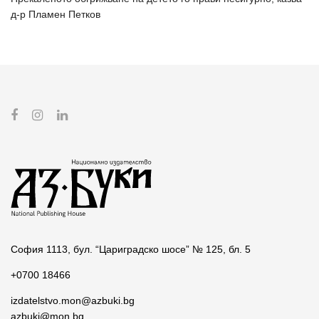
д-р Пламен Петков
София 1113, бул. “Цариградско шосе” № 125, бл. 5
+0700 18466
izdatelstvo.mon@azbuki.bg
azbuki@mon.bg