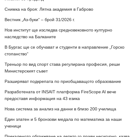
Снимка на броя: Лятна академия в Габрово
Вестник „Аз-буки“ – брой 31/2026 г.
Нов институт ще изследва средновековното културно
наследство на Балканите
В Бургас ще се обучават и студенти в направление „Горско
стопанство“
Треньор по вид спорт става регулирана професия, реши
Министерският съвет
Разширяват подкрепата по приобщаващото образование
Разработената от INSAIT платформа FireScope AI вече
предоставя информация на 43 езика
Нова система за анализ на данни в близо 200 училища
Един златен и 5 бронзови медала по математика за наши
ученици
Прекаленото обгрижване на детето го прави несигурно, казва