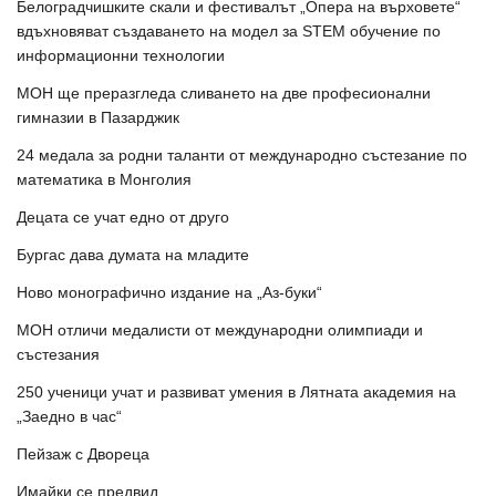
Белоградчишките скали и фестивалът „Опера на върховете“
вдъхновяват създаването на модел за STEM обучение по
информационни технологии
МОН ще преразгледа сливането на две професионални
гимназии в Пазарджик
24 медала за родни таланти от международно състезание по
математика в Монголия
Децата се учат едно от друго
Бургас дава думата на младите
Ново монографично издание на „Аз-буки“
МОН отличи медалисти от международни олимпиади и
състезания
250 ученици учат и развиват умения в Лятната академия на
„Заедно в час“
Пейзаж с Двореца
Имайки се предвид