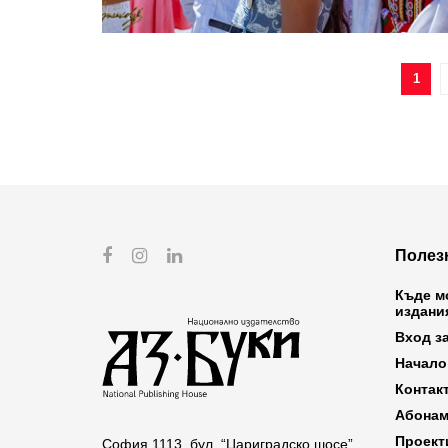
1
Полез
Къде м
издани
Вход з
Начало
Контак
Абонам
Проект
София 1113, бул. “Цариградско шосе”