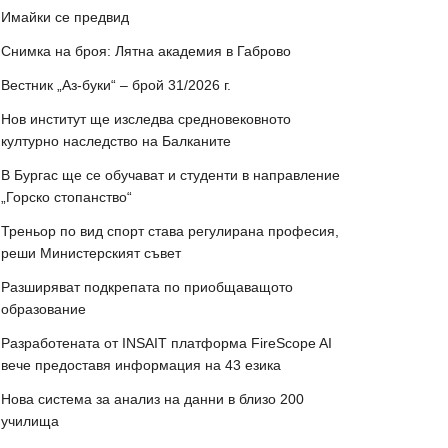
Имайки се предвид
Снимка на броя: Лятна академия в Габрово
Вестник „Аз-буки“ – брой 31/2026 г.
Нов институт ще изследва средновековното
културно наследство на Балканите
В Бургас ще се обучават и студенти в направление
„Горско стопанство“
Треньор по вид спорт става регулирана професия,
реши Министерският съвет
Разширяват подкрепата по приобщаващото
образование
Разработената от INSAIT платформа FireScope AI
вече предоставя информация на 43 езика
Нова система за анализ на данни в близо 200
училища