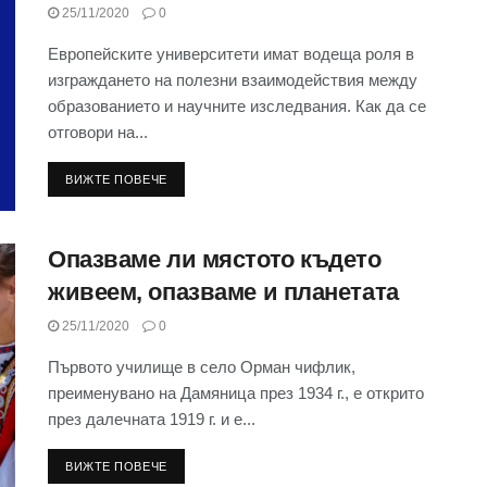
25/11/2020
0
Европейските университети имат водеща роля в
изграждането на полезни взаимодействия между
образованието и научните изследвания. Как да се
отговори на...
ВИЖТЕ ПОВЕЧЕ
Опазваме ли мястото където
живеем, опазваме и планетата
25/11/2020
0
Първото училище в село Орман чифлик,
преименувано на Дамяница през 1934 г., е открито
през далечната 1919 г. и е...
ВИЖТЕ ПОВЕЧЕ