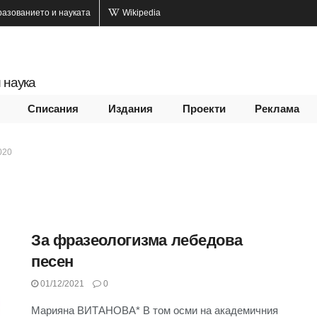
разованието и науката
Wikipedia
 наука
Списания
Издания
Проекти
Реклама
020
За фразеологизма лебедова
песен
01/12/2021
0
Марияна ВИТАНОВА* В том осми на академичния