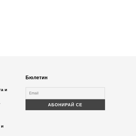
Бюлетин
та и
а
 и