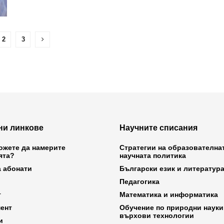
2
3
ни линкове
Научните списания
ожете да намерите
Стратегии на образователна
ята?
научната политика
а абонати
Български език и литератур
Педагогика
т
Математика и информатика
ент
Обучение по природни науки
върхови технологии
и