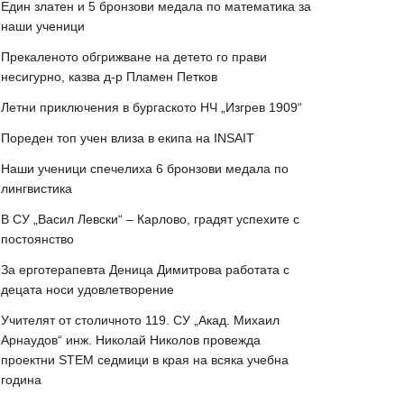
Един златен и 5 бронзови медала по математика за
наши ученици
Прекаленото обгрижване на детето го прави
несигурно, казва д-р Пламен Петков
Летни приключения в бургаското НЧ „Изгрев 1909“
Пореден топ учен влиза в екипа на INSAIT
Наши ученици спечелиха 6 бронзови медала по
лингвистика
В СУ „Васил Левски“ – Карлово, градят успехите с
постоянство
За ерготерапевта Деница Димитрова работата с
децата носи удовлетворение
Учителят от столичното 119. СУ „Акад. Михаил
Арнаудов“ инж. Николай Николов провежда
проектни STEM седмици в края на всяка учебна
година