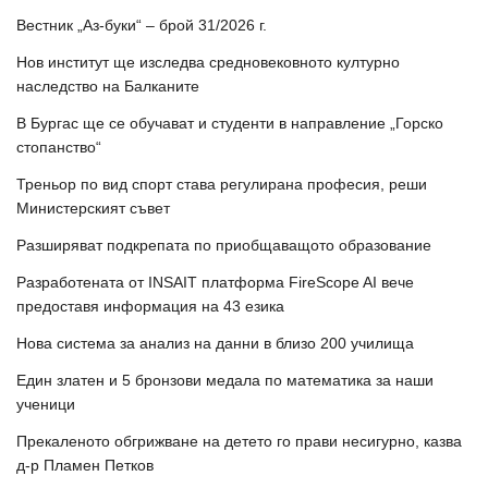
Вестник „Аз-буки“ – брой 31/2026 г.
Нов институт ще изследва средновековното културно
наследство на Балканите
В Бургас ще се обучават и студенти в направление „Горско
стопанство“
Треньор по вид спорт става регулирана професия, реши
Министерският съвет
Разширяват подкрепата по приобщаващото образование
Разработената от INSAIT платформа FireScope AI вече
предоставя информация на 43 езика
Нова система за анализ на данни в близо 200 училища
Един златен и 5 бронзови медала по математика за наши
ученици
Прекаленото обгрижване на детето го прави несигурно, казва
д-р Пламен Петков