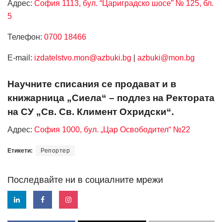
Адрес:
София 1113, бул. “Цариградско шосе” № 125, бл.
5
Телефон:
0700 18466
Е-mail:
izdatelstvo.mon@azbuki.bg
|
azbuki@mon.bg
Научните списания се продават и в
книжарница „Сиела“ – подлез на Ректората
на СУ „Св. Св. Климент Охридски“.
Адрес:
София 1000, бул. „Цар Освободител“ №22
Етикети:
Репортер
Последвайте ни в социалните мрежи