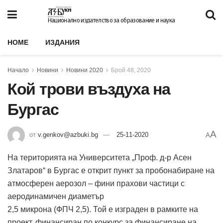
Национално издателство за образование и наука
HOME
ИЗДАНИЯ
Начало
Новини
Новини 2020
Брой 48, 2020
Кой трови въздуха на
Бургас
A
от
v.genkov@azbuki.bg
25-11-2020
A
На територията на Университета „Проф. д-р Асен
Златаров“ в Бургас е открит пункт за пробонабиране на
атмосферен аерозол – фини прахови частици с
аеродинамичен диаметър
2,5 микрона (ФПЧ 2,5). Той е изграден в рамките на
проект, финансиран по конкурс за финансиране на