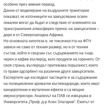
особено през зимния период.
Данни от моделиране на въздушните траектории
показват, че източниците на замърсяване освен
локални могат да бъдат и следствие от влиянието на
трансграничния атмосферен пренос на замърсители –
дори и от Северозападна Африка.
Но основната хипотеза е, че токсичността на ФПЧ
зависи не само от техния размер, но и от техния
състав, който е свързан със съдържанието на т.нар.
черен и кафяв въглерод, като продукти на горенето. От
своя страна, въглеродът притежава порьозност, което
го прави адсорбент на различни други замърсители.
Експертите ще изследват частиците и за съдържание
на полициклични ароматни въглеводороди, които имат
канцерогенни и мутагенни ефекти и са мощни
имуносупресори. Анализът на ПАВ се извършва в
Университета „Проф. д-р Асен Златаров“. Екипът от