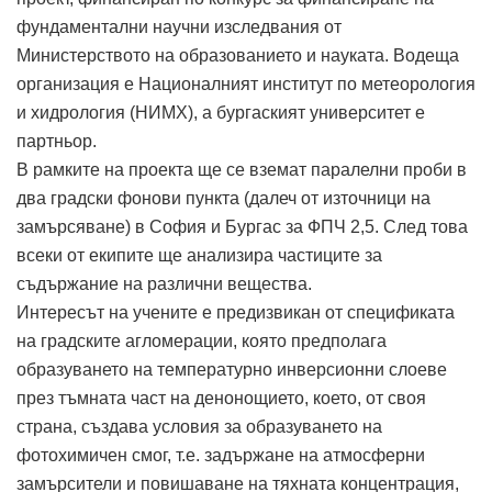
фундаментални научни изследвания от
Министерството на образованието и науката. Водеща
организация е Националният институт по метеорология
и хидрология (НИМХ), а бургаският университет е
партньор.
В рамките на проекта ще се вземат паралелни проби в
два градски фонови пункта (далеч от източници на
замърсяване) в София и Бургас за ФПЧ 2,5. След това
всеки от екипите ще анализира частиците за
съдържание на различни вещества.
Интересът на учените е предизвикан от спецификата
на градските агломерации, която предполага
образуването на температурно инверсионни слоеве
през тъмната част на денонощието, което, от своя
страна, създава условия за образуването на
фотохимичен смог, т.е. задържане на атмосферни
замърсители и повишаване на тяхната концентрация,