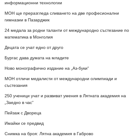
информационни технологии
МОН ще преразгледа сливането на две професионални
гимназии в Пазарджик
24 медала за родни таланти от международно състезание по
математика в Монголия
Децата се учат едно от друго
Бургас дава думата на младите
Ново монографично издание на „Аз-буки“
МОН отличи медалисти от международни олимпиади и
състезания
250 ученици учат и развиват умения в Лятната академия на
„Заедно в час“
Пейзаж с Двореца
Имайки се предвид
Снимка на броя: Лятна академия в Габрово