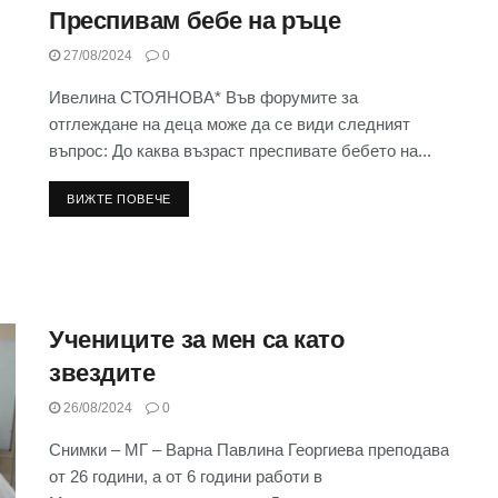
Преспивам бебе на ръце
27/08/2024
0
Ивелина СТОЯНОВА* Във форумите за
отглеждане на деца може да се види следният
въпрос: До каква възраст преспивате бебето на...
ВИЖТЕ ПОВЕЧЕ
Учениците за мен са като
звездите
26/08/2024
0
Снимки – МГ – Варна Павлина Георгиева преподава
от 26 години, а от 6 години работи в