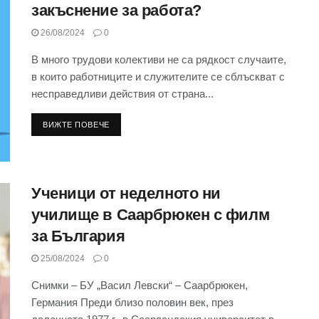
закъснение за работа?
26/08/2024
0
В много трудови колективи не са рядкост случаите,
в които работниците и служителите се сблъскват с
несправедливи действия от страна...
ВИЖТЕ ПОВЕЧЕ
Ученици от неделното ни
училище в Саарбрюкен с филм
за България
25/08/2024
0
Снимки – БУ „Васил Левски“ – Саарбрюкен,
Германия Преди близо половин век, през