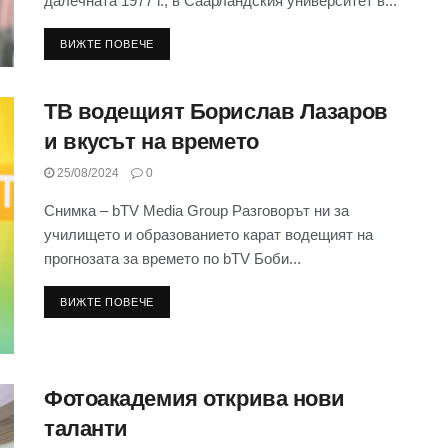
далечната 1977 г., в Саарландския университет в...
ВИЖТЕ ПОВЕЧЕ
ТВ водещият Борислав Лазаров
и вкусът на времето
25/08/2024
0
Снимка – bTV Media Group Разговорът ни за
училището и образованието карат водещият на
прогнозата за времето по bTV Боби...
ВИЖТЕ ПОВЕЧЕ
Фотоакадемия открива нови
таланти