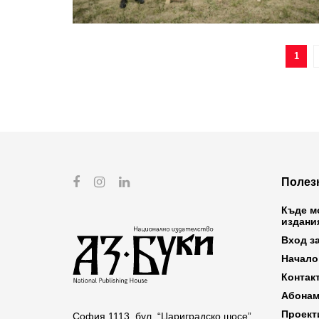
1
Полез
Къде м
издани
Вход з
Начало
Контак
Абонам
Проект
София 1113, бул. “Цариградско шосе”