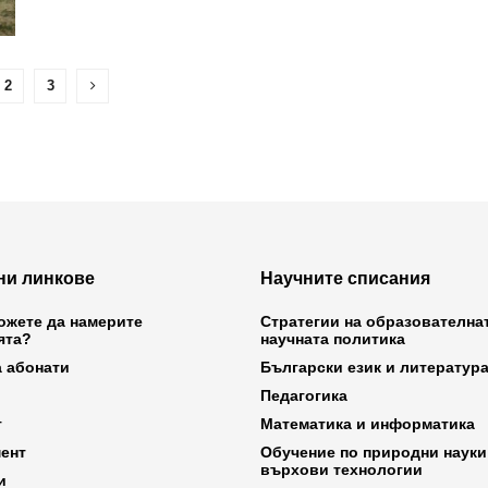
2
3
ни линкове
Научните списания
ожете да намерите
Стратегии на образователна
ята?
научната политика
а абонати
Български език и литератур
Педагогика
т
Математика и информатика
ент
Обучение по природни науки
върхови технологии
и