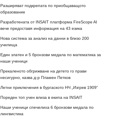
Разширяват подкрепата по приобщаващото
образование
Разработената от INSAIT платформа FireScope AI
вече предоставя информация на 43 езика
Нова система за анализ на данни в близо 200
училища
Един златен и 5 бронзови медала по математика за
наши ученици
Прекаленото обгрижване на детето го прави
несигурно, казва д-р Пламен Петков
Летни приключения в бургаското НЧ „Изгрев 1909“
Пореден топ учен влиза в екипа на INSAIT
Наши ученици спечелиха 6 бронзови медала по
лингвистика