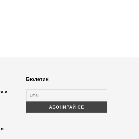
Бюлетин
та и
а
 и