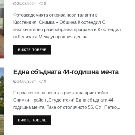
25/08/2024
0
Фотоакадемията открива нови таланти в
Кюстендил. Снимка – Община Кюстендил С
изключително разнообразна програма в Кюстендил
отбелязаха Международния ден на...
ВИЖТЕ ПОВЕЧЕ
Една сбъдната 44-годишна мечта
24/08/2024
0
Първа копка на новата триетажна пристройка.
Снимки – район „Студентски“ Една сбъдната 44-
годишна мечта. Така от столичното 55. СУ „Петко...
ВИЖТЕ ПОВЕЧЕ