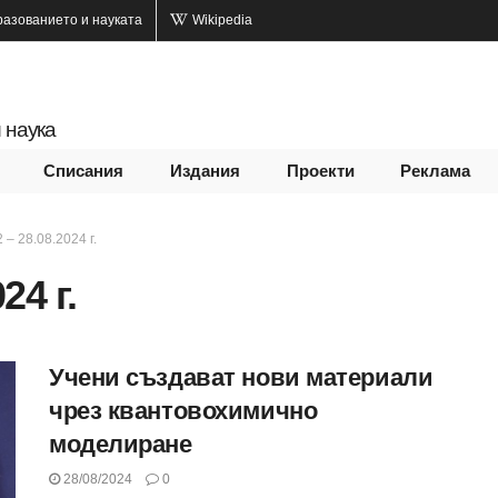
разованието и науката
Wikipedia
 наука
Списания
Издания
Проекти
Реклама
 – 28.08.2024 г.
24 г.
Учени създават нови материали
чрез квантовохимично
моделиране
28/08/2024
0