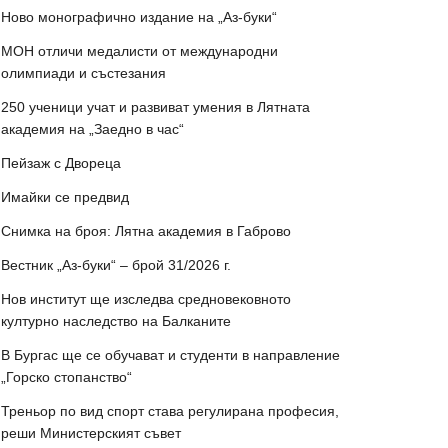
Ново монографично издание на „Аз-буки“
МОН отличи медалисти от международни
олимпиади и състезания
250 ученици учат и развиват умения в Лятната
академия на „Заедно в час“
Пейзаж с Двореца
Имайки се предвид
Снимка на броя: Лятна академия в Габрово
Вестник „Аз-буки“ – брой 31/2026 г.
Нов институт ще изследва средновековното
културно наследство на Балканите
В Бургас ще се обучават и студенти в направление
„Горско стопанство“
Треньор по вид спорт става регулирана професия,
реши Министерският съвет