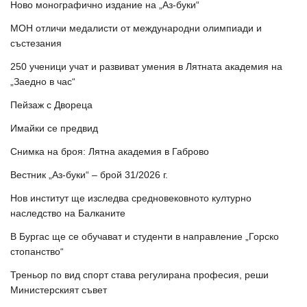
Ново монографично издание на „Аз-буки“
МОН отличи медалисти от международни олимпиади и
състезания
250 ученици учат и развиват умения в Лятната академия на
„Заедно в час“
Пейзаж с Двореца
Имайки се предвид
Снимка на броя: Лятна академия в Габрово
Вестник „Аз-буки“ – брой 31/2026 г.
Нов институт ще изследва средновековното културно
наследство на Балканите
В Бургас ще се обучават и студенти в направление „Горско
стопанство“
Треньор по вид спорт става регулирана професия, реши
Министерският съвет