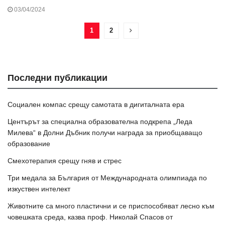
“ПЕДАГОГИКА”, 2024 Г.
03/04/2024
1
2
Последни публикации
Социален компас срещу самотата в дигиталната ера
Центърът за специална образователна подкрепа „Леда
Милева“ в Долни Дъбник получи награда за приобщаващо
образование
Смехотерапия срещу гняв и стрес
Три медала за България от Международната олимпиада по
изкуствен интелект
Животните са много пластични и се приспособяват лесно към
човешката среда, казва проф. Николай Спасов от