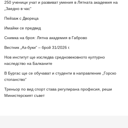
250 ученици учат и развиват умения в Лятната академия на
„Заедно в час“
Пейзаж с Двореца
Имайки се предвид
Снимка на броя: Лятна академия в Габрово
Вестник „Аз-буки“ – брой 31/2026 г.
Нов институт ще изследва средновековното културно
наследство на Балканите
В Бургас ще се обучават и студенти в направление „Горско
стопанство“
Треньор по вид спорт става регулирана професия, реши
Министерският съвет