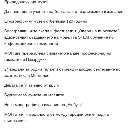
Природонаучния музей
Да превърнеш ученето на български от задължение в желание
Етнографският музей отбелязва 120 години
Белоградчишките скали и фестивалът „Опера на върховете“
вдъхновяват създаването на модел за STEM обучение по
информационни технологии
МОН ще преразгледа сливането на две професионални
гимназии в Пазарджик
24 медала за родни таланти от международно състезание по
математика в Монголия
Децата се учат едно от друго
Бургас дава думата на младите
Ново монографично издание на „Аз-буки“
МОН отличи медалисти от международни олимпиади и
състезания