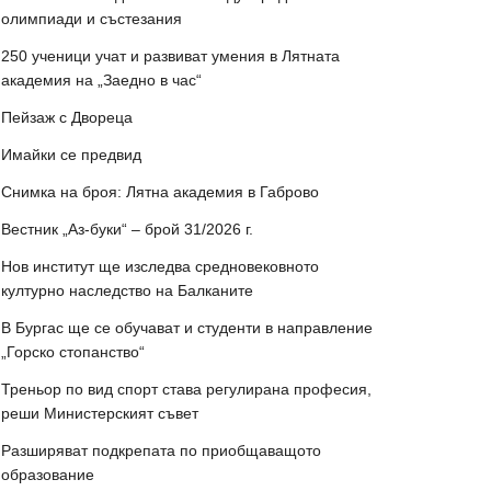
олимпиади и състезания
250 ученици учат и развиват умения в Лятната
академия на „Заедно в час“
Пейзаж с Двореца
Имайки се предвид
Снимка на броя: Лятна академия в Габрово
Вестник „Аз-буки“ – брой 31/2026 г.
Нов институт ще изследва средновековното
културно наследство на Балканите
В Бургас ще се обучават и студенти в направление
„Горско стопанство“
Треньор по вид спорт става регулирана професия,
реши Министерският съвет
Разширяват подкрепата по приобщаващото
образование