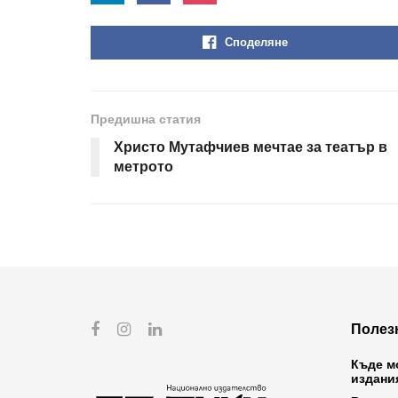
Споделяне
Предишна статия
Христо Мутафчиев мечтае за театър в
метрото
Полез
Къде м
издани