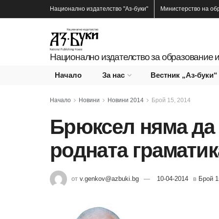
Национално издателство
"Аз-буки"
Министерство на об
Национално издателство за образование и
Начало
За нас
Вестник „Аз-буки“
Начало
Новини
Новини 2014
Брой 15, 2014
Брюксел няма да 
родната граматик
от
v.genkov@azbuki.bg
10-04-2014
в
Брой 1