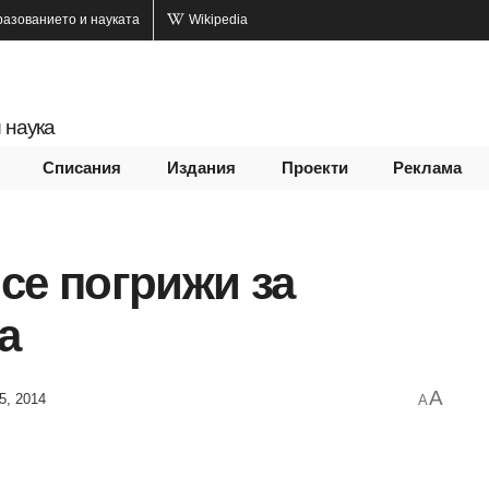
разованието и науката
Wikipedia
 наука
Списания
Издания
Проекти
Реклама
се погрижи за
а
A
5, 2014
A