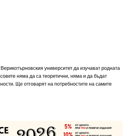
т Верикотърновския университет да изучават родната
совете няма да са теоретични, няма и да бъдат
ности. Ще отговарят на потребностите на самите