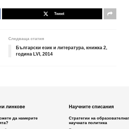
Tweet
Следваща статия
Български език и литература, книжка 2,
година LVI, 2014
ни линкове
Научните списания
ожете да намерите
Стратегии на образователна
ята?
научната политика