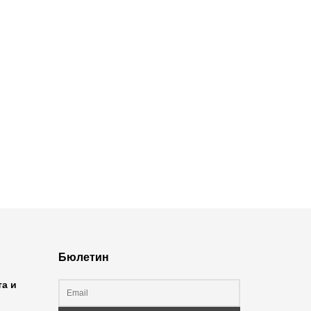
Бюлетин
та и