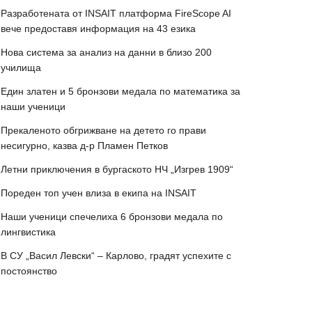
Разработената от INSAIT платформа FireScope AI
вече предоставя информация на 43 езика
Нова система за анализ на данни в близо 200
училища
Един златен и 5 бронзови медала по математика за
наши ученици
Прекаленото обгрижване на детето го прави
несигурно, казва д-р Пламен Петков
Летни приключения в бургаското НЧ „Изгрев 1909“
Пореден топ учен влиза в екипа на INSAIT
Наши ученици спечелиха 6 бронзови медала по
лингвистика
В СУ „Васил Левски“ – Карлово, градят успехите с
постоянство