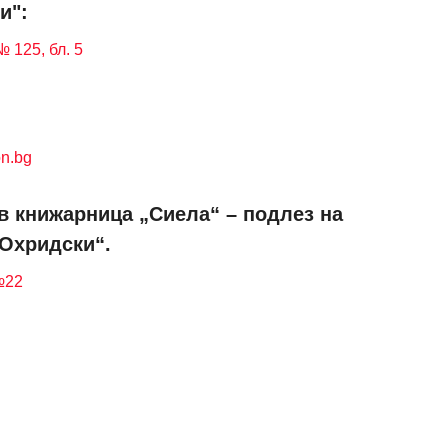
и":
 125, бл. 5
n.bg
в книжарница „Сиела“ – подлез на
 Охридски“.
№22