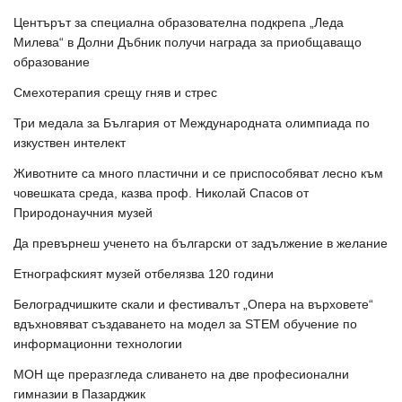
Центърът за специална образователна подкрепа „Леда
Милева“ в Долни Дъбник получи награда за приобщаващо
образование
Смехотерапия срещу гняв и стрес
Три медала за България от Международната олимпиада по
изкуствен интелект
Животните са много пластични и се приспособяват лесно към
човешката среда, казва проф. Николай Спасов от
Природонаучния музей
Да превърнеш ученето на български от задължение в желание
Етнографският музей отбелязва 120 години
Белоградчишките скали и фестивалът „Опера на върховете“
вдъхновяват създаването на модел за STEM обучение по
информационни технологии
МОН ще преразгледа сливането на две професионални
гимназии в Пазарджик