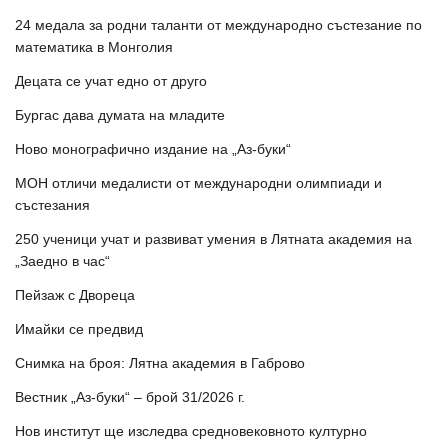
24 медала за родни таланти от международно състезание по
математика в Монголия
Децата се учат едно от друго
Бургас дава думата на младите
Ново монографично издание на „Аз-буки“
МОН отличи медалисти от международни олимпиади и
състезания
250 ученици учат и развиват умения в Лятната академия на
„Заедно в час“
Пейзаж с Двореца
Имайки се предвид
Снимка на броя: Лятна академия в Габрово
Вестник „Аз-буки“ – брой 31/2026 г.
Нов институт ще изследва средновековното културно