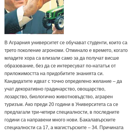
В Аграрния университет се обучават студенти, които са
трето поколение агрономи. Отминало е времето, когато
младите хора са влизали само за да получат висше
образование, без да се интересуват по-нататък от
приложимостта на придобитите знанията си.
Кандидатите идват с точно определено желание – да
учат декоративно градинарство, овощарство,
лозарство, биологично животновъдство, аграрен
туризъм. Ако преди 20 години в Университета са се
предлагали три-четири специалности, в последните
години са направени много нови. Бакалавърските
специалности са 17, а магистърските – 34. Причината