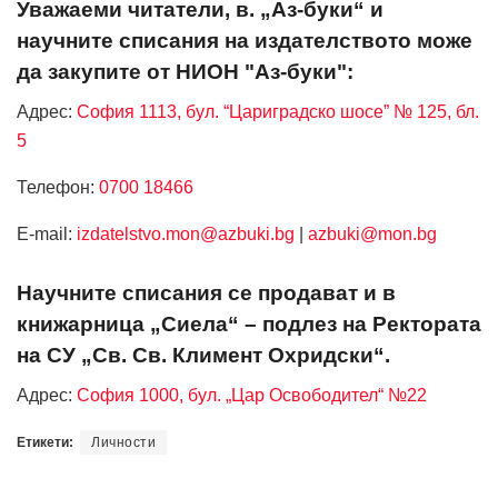
Уважаеми читатели, в. „Аз-буки“ и
научните списания на издателството може
да закупите от НИОН "Аз-буки":
Адрес:
София 1113, бул. “Цариградско шосе” № 125, бл.
5
Телефон:
0700 18466
Е-mail:
izdatelstvo.mon@azbuki.bg
|
azbuki@mon.bg
Научните списания се продават и в
книжарница „Сиела“ – подлез на Ректората
на СУ „Св. Св. Климент Охридски“.
Адрес:
София 1000, бул. „Цар Освободител“ №22
Етикети:
Личности