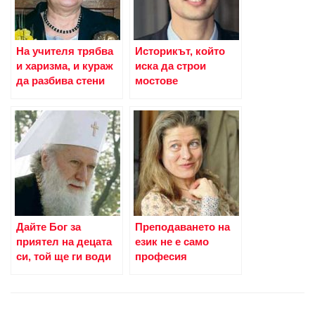
На учителя трябва
Историкът, който
и харизма, и кураж
иска да строи
да разбива стени
мостове
Дайте Бог за
Преподаването на
приятел на децата
език не е само
си, той ще ги води
професия