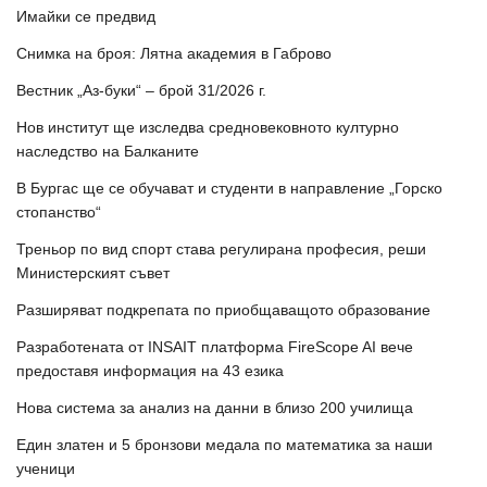
Имайки се предвид
Снимка на броя: Лятна академия в Габрово
Вестник „Аз-буки“ – брой 31/2026 г.
Нов институт ще изследва средновековното културно
наследство на Балканите
В Бургас ще се обучават и студенти в направление „Горско
стопанство“
Треньор по вид спорт става регулирана професия, реши
Министерският съвет
Разширяват подкрепата по приобщаващото образование
Разработената от INSAIT платформа FireScope AI вече
предоставя информация на 43 езика
Нова система за анализ на данни в близо 200 училища
Един златен и 5 бронзови медала по математика за наши
ученици