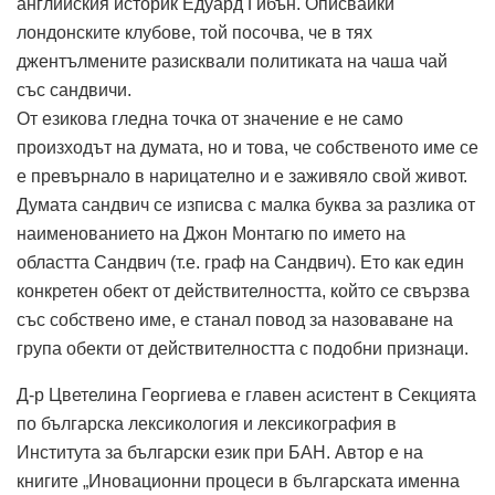
английския историк Едуард Гибън. Описвайки
лондонските клубове, той посочва, че в тях
джентълмените разисквали политиката на чаша чай
със сандвичи.
От езикова гледна точка от значение е не само
произходът на думата, но и това, че собственото име се
е превърнало в нарицателно и е заживяло свой живот.
Думата сандвич се изписва с малка буква за разлика от
наименованието на Джон Монтагю по името на
областта Сандвич (т.е. граф на Сандвич). Ето как един
конкретен обект от действителността, който се свързва
със собствено име, е станал повод за назоваване на
група обекти от действителността с подобни признаци.
Д-р Цветелина Георгиева е главен асистент в Секцията
по българска лексикология и лексикография в
Института за български език при БАН. Автор е на
книгите „Иновационни процеси в българската именна