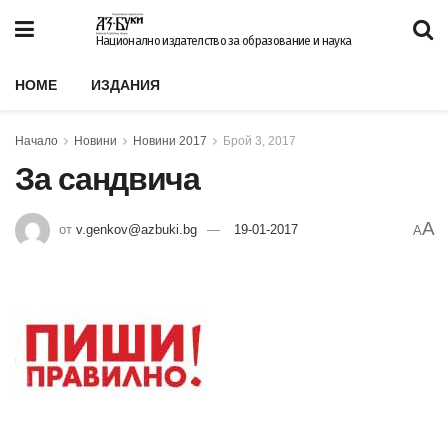
Национално издателство за образование и наука
HOME
ИЗДАНИЯ
Начало
Новини
Новини 2017
Брой 3, 2017
За сандвича
A
от
v.genkov@azbuki.bg
19-01-2017
A