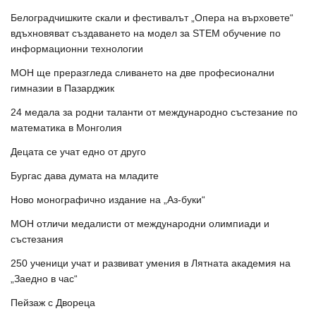
Белоградчишките скали и фестивалът „Опера на върховете“
вдъхновяват създаването на модел за STEM обучение по
информационни технологии
МОН ще преразгледа сливането на две професионални
гимназии в Пазарджик
24 медала за родни таланти от международно състезание по
математика в Монголия
Децата се учат едно от друго
Бургас дава думата на младите
Ново монографично издание на „Аз-буки“
МОН отличи медалисти от международни олимпиади и
състезания
250 ученици учат и развиват умения в Лятната академия на
„Заедно в час“
Пейзаж с Двореца