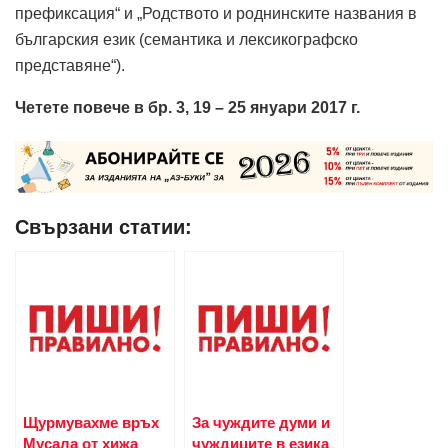
префиксация“ и „Родството и роднинските названия в
българския език (семантика и лексикографско
представяне“).
Четете повече в бр. 3, 19 – 25 януари 2017 г.
Свързани статии:
Щурмувахме връх
За чуждите думи и
Мусала от хижа
чуждиците в езика