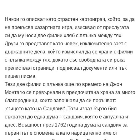
Някои го описват като страстен картоиграч, който, за да
не прекъсва хазартната игра, изисквал от прислугата
си да му носи две филии хляб с плънка между тях.
Други го представят като човек, изключително зает с
държавните дела, който измислил да се храни с филии
с плънка между тях, докато със свободната си ръка
прелиствал страници, подписвал документи или пък
пишел писма.
Тези две филии с плънка още по времето на Джон
Монтагю се превърнали в предпочитана храна за много
благородници, които започнали да си поръчват:
„същото като на Сандвич“. Този израз бързо бил
съкратен до една дума – сандвич, която е актуална и
днес. Всъщност през 1762 година думата сандвич за
първи път е спомената като нарицателно име от