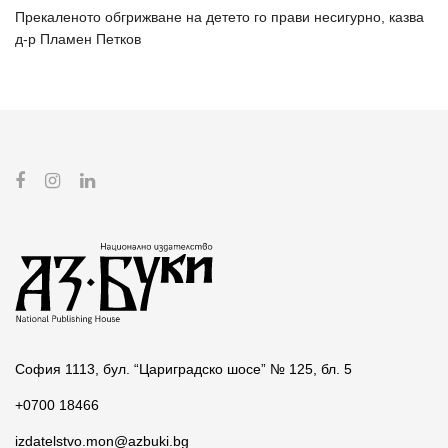
Прекаленото обгрижване на детето го прави несигурно, казва
д-р Пламен Петков
София 1113, бул. “Цариградско шосе” № 125, бл. 5
+0700 18466
izdatelstvo.mon@azbuki.bg