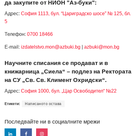
да закупите от НИОН "Аз-буки":
Адрес:
София 1113, бул. “Цариградско шосе” № 125, бл.
5
Телефон:
0700 18466
Е-mail:
izdatelstvo.mon@azbuki.bg
|
azbuki@mon.bg
Научните списания се продават и в
книжарница „Сиела“ – подлез на Ректората
на СУ „Св. Св. Климент Охридски“.
Адрес:
София 1000, бул. „Цар Освободител“ №22
Етикети:
Написаното остава
Последвайте ни в социалните мрежи