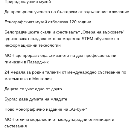
Природонаучния музей
Да превърнеш ученето на български от задължение в желание
Етнографският музей отбелязва 120 години
Белоградчишките скали и фестивалът „Опера на върховете“
вдъхновяват създаването на модел за STEM обучение по
информационни технологии
МОН ще преразгледа сливането на две професионални
гимназии в Пазарджик
24 медала за родни таланти от международно състезание по
математика в Монголия
Децата се учат едно от друго
Бургас дава думата на младите
Ново монографично издание на „Аз-буки“
МОН отличи медалисти от международни олимпиади и
състезания