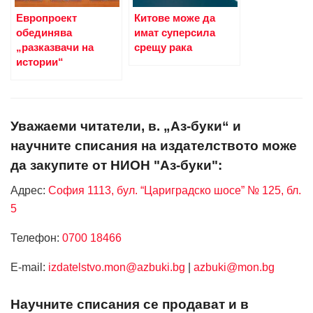
Европроект
Китове може да
обединява
имат суперсила
„разказвачи на
срещу рака
истории“
Уважаеми читатели, в. „Аз-буки“ и
научните списания на издателството може
да закупите от НИОН "Аз-буки":
Адрес:
София 1113, бул. “Цариградско шосе” № 125, бл.
5
Телефон:
0700 18466
Е-mail:
izdatelstvo.mon@azbuki.bg
|
azbuki@mon.bg
Научните списания се продават и в