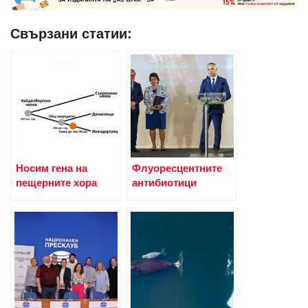
Свързани статии:
Носим гена на
Флуоресцентните
пещерните хора
антибиотици