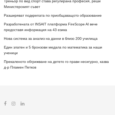
Треньор по вид спорт става регулирана професия, реши
Министерският съвет
Разширяват подкрепата по приобщаващото образование
Разработената от INSAIT платформа FireScope AI вече
предоставя информация на 43 езика
Нова система за анализ на данни в близо 200 училища
Един златен и 5 бронзови медала по математика за наши
ученици
Прекаленото обгрижване на детето го прави несигурно, казва
д-р Пламен Петков