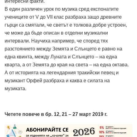
интересни факти.
В един различен урок по музика сред експонатите
учениците от V до VII клас разбраха защо древните
гърци са смятали, че светът е толкова добре устроен,
че може да бъде описан в отделни музикални
интервали. Научиха например, че според тях
разстоянието между Земята и Слънцето е равно на
една квинта, между Луната и Слънцето – на една
кварта, а от Земята до края на света – на една октава.
А от историята на легендарния тракийски певец и
музикант Орфей разбраха и каква е силата на
музиката.
Четете повече в бр. 12, 21 – 27 март 2019 г.