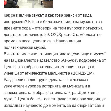
Как се извлича звукът и как това зависи от вида
инструмент? Какво е било значението на музиката за
древните хора – отговори на тези въпроси потърсиха
децата от столичното 89. ОУ „Христо Стамболски“ по
време на посещението си в Националния
политехнически музей.
Визитата им е част от инициативата „Училище в музея“
на Националното издателство „Аз-буки“, подкрепена от
Центъра за образователна интеграция на деца и
ученици от етническите малцинства (ЦОИДУЕМ).
Разделени на две групи, децата се включиха в
увлекателен урок за историята на музиката и в
занимателната и образователната игра „Детектив в
музея“. Целта беше – освен трупане на нови знания, да
използват наученото до момента, за да откриват сами