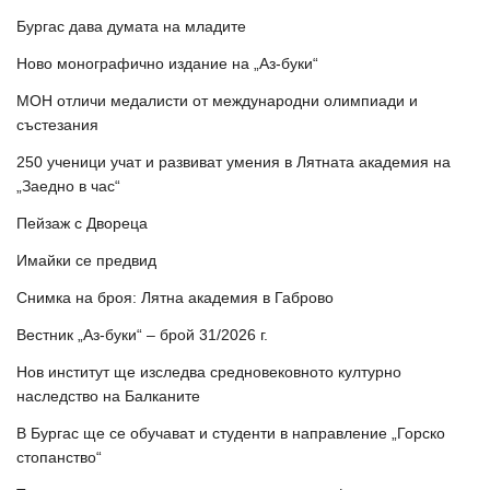
Бургас дава думата на младите
Ново монографично издание на „Аз-буки“
МОН отличи медалисти от международни олимпиади и
състезания
250 ученици учат и развиват умения в Лятната академия на
„Заедно в час“
Пейзаж с Двореца
Имайки се предвид
Снимка на броя: Лятна академия в Габрово
Вестник „Аз-буки“ – брой 31/2026 г.
Нов институт ще изследва средновековното културно
наследство на Балканите
В Бургас ще се обучават и студенти в направление „Горско
стопанство“