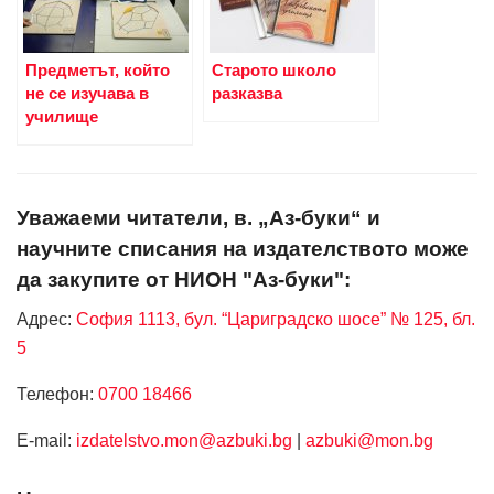
Предметът, който
Старото школо
не се изучава в
разказва
училище
Уважаеми читатели, в. „Аз-буки“ и
научните списания на издателството може
да закупите от НИОН "Аз-буки":
Адрес:
София 1113, бул. “Цариградско шосе” № 125, бл.
5
Телефон:
0700 18466
Е-mail:
izdatelstvo.mon@azbuki.bg
|
azbuki@mon.bg