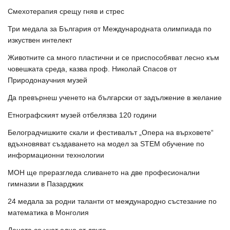
Смехотерапия срещу гняв и стрес
Три медала за България от Международната олимпиада по
изкуствен интелект
Животните са много пластични и се приспособяват лесно към
човешката среда, казва проф. Николай Спасов от
Природонаучния музей
Да превърнеш ученето на български от задължение в желание
Етнографският музей отбелязва 120 години
Белоградчишките скали и фестивалът „Опера на върховете“
вдъхновяват създаването на модел за STEM обучение по
информационни технологии
МОН ще преразгледа сливането на две професионални
гимназии в Пазарджик
24 медала за родни таланти от международно състезание по
математика в Монголия