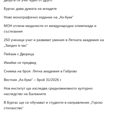
Децата се учат едно от друго
Бургас дава думата на младите
Ново монографично издание на „Аз-буки“
МОН отличи медалисти от международни олимпиади и
състезания
250 ученици учат и развиват умения в Лятната академия на
„Заедно в час“
Пейзаж с Двореца
Имайки се предвид
Снимка на броя: Лятна академия в Габрово
Вестник „Аз-буки“ – брой 31/2026 г.
Нов институт ще изследва средновековното културно
наследство на Балканите
В Бургас ще се обучават и студенти в направление „Горско
стопанство“