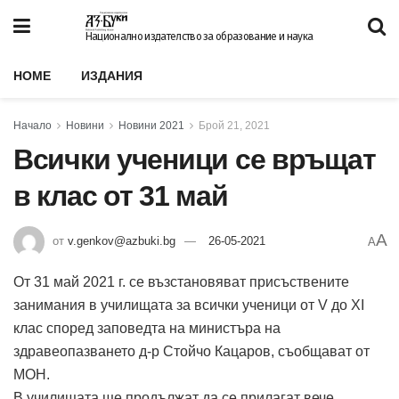
Национално издателство за образование и наука
HOME
ИЗДАНИЯ
Начало
Новини
Новини 2021
Брой 21, 2021
Всички ученици се връщат
в клас от 31 май
A
от
v.genkov@azbuki.bg
26-05-2021
A
От 31 май 2021 г. се възстановяват присъствените
занимания в училищата за всички ученици от V до XI
клас според заповедта на министъра на
здравеопазването д-р Стойчо Кацаров, съобщават от
МОН.
В училищата ще продължат да се прилагат вече