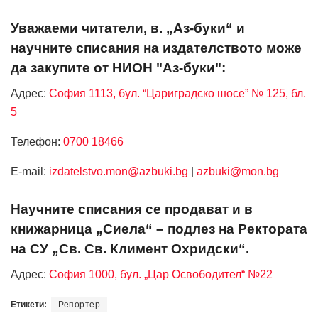
Уважаеми читатели, в. „Аз-буки“ и
научните списания на издателството може
да закупите от НИОН "Аз-буки":
Адрес:
София 1113, бул. “Цариградско шосе” № 125, бл.
5
Телефон:
0700 18466
Е-mail:
izdatelstvo.mon@azbuki.bg
|
azbuki@mon.bg
Научните списания се продават и в
книжарница „Сиела“ – подлез на Ректората
на СУ „Св. Св. Климент Охридски“.
Адрес:
София 1000, бул. „Цар Освободител“ №22
Етикети:
Репортер