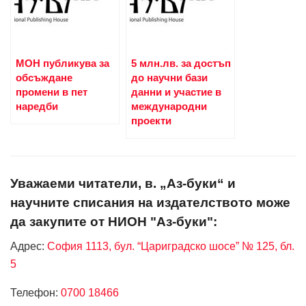
МОН публикува за
5 млн.лв. за достъп
обсъждане
до научни бази
промени в пет
данни и участие в
наредби
международни
проекти
Уважаеми читатели, в. „Аз-буки“ и
научните списания на издателството може
да закупите от НИОН "Аз-буки":
Адрес:
София 1113, бул. “Цариградско шосе” № 125, бл.
5
Телефон:
0700 18466