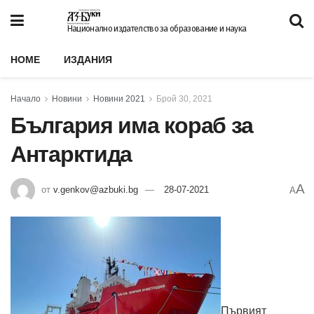
Национално издателство за образование и наука
HOME
ИЗДАНИЯ
Начало
Новини
Новини 2021
Брой 30, 2021
България има кораб за
Антарктида
A
от
v.genkov@azbuki.bg
28-07-2021
A
Първият