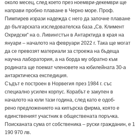
около месец, след което през ноември-декември ще
направи пробно плаване в Черно море. Проф.
Пимпирев изрази надежда с него да започне плаване
до българската изследователска база „Св. Климент
Охридски“ на о. Ливингстън в Антарктида в края на
януари – началото на февруари 2022 г. Така ще могат
да се превозят материали за строежа на бъдеща
научна лаборатория, а на борда му обратно към
родината ще поемат членовете на юбилейната 30-а
антарктическа експедиция.
Съдът е построен в Норвегия през 1984 г. със
специално усилен корпус. Корабът е закупен в
началото на юли тази година, след като е одоб-
рено предложението на кипърска фирма, която е
единственият участник в обществената поръчка.
Поисканата сума от собственика – руски гражданин, е 1
190 970 лв.