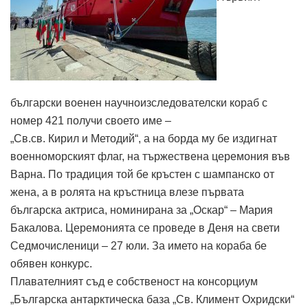
български военен научноизследователски кораб с
номер 421 получи своето име –
„Св.св. Кирил и Методий“, а на борда му бе издигнат
военноморският флаг, на тържествена церемония във
Варна. По традиция той бе кръстен с шампанско от
жена, а в ролята на кръстница влезе първата
българска актриса, номинирана за „Оскар“ – Мария
Бакалова. Церемонията се проведе в Деня на свети
Седмочисленици – 27 юли. За името на кораба бе
обявен конкурс.
Плавателният съд е собственост на консорциум
„Българска антарктическа база „Св. Климент Охридски“