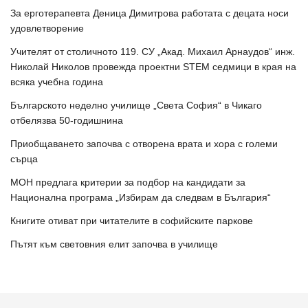
За ерготерапевта Деница Димитрова работата с децата носи
удовлетворение
Учителят от столичното 119. СУ „Акад. Михаил Арнаудов“ инж.
Николай Николов провежда проектни STEM седмици в края на
всяка учебна година
Българското неделно училище „Света София“ в Чикаго
отбелязва 50-годишнина
Приобщаването започва с отворена врата и хора с големи
сърца
МОН предлага критерии за подбор на кандидати за
Национална програма „Избирам да следвам в България“
Книгите отиват при читателите в софийските паркове
Пътят към световния елит започва в училище