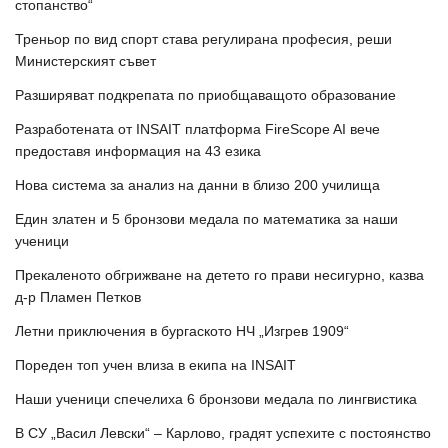
стопанство“
Треньор по вид спорт става регулирана професия, реши
Министерският съвет
Разширяват подкрепата по приобщаващото образование
Разработената от INSAIT платформа FireScope AI вече
предоставя информация на 43 езика
Нова система за анализ на данни в близо 200 училища
Един златен и 5 бронзови медала по математика за наши
ученици
Прекаленото обгрижване на детето го прави несигурно, казва
д-р Пламен Петков
Летни приключения в бургаското НЧ „Изгрев 1909“
Пореден топ учен влиза в екипа на INSAIT
Наши ученици спечелиха 6 бронзови медала по лингвистика
В СУ „Васил Левски“ – Карлово, градят успехите с постоянство