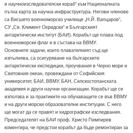
и научноизследователски кораб“ към Националната
пътна карта за научна инфраструктура. Негови членове
са Висшето военноморско училище „Н.Й. Вапцаров“,
СУ „Св. Климент Охридски“ и Българският
антарктически институт (БАИ). Корабът ще плава под
военноморски флаг и в състава на ВВМУ.
Основните задачи, които плавателният съд ще
изпълнява, са осигуряване на българските
антарктически експедиции, проучвания в Черно море и
Световния океан, провеждани от Софийския
университет, БАИ, ВВМУ, БАН, Селскостопанската
академия и други научни организации. Корабът ще се
използва и за практиките на обучаващите се във ВВМУ
и на други морски образователни институции. С него
ще могат да се правят и хидрографски изследвания.
Председателят на БАИ проф. Христо Пимпирев
коментира, че предстои корабът да бъде ремонтиран за